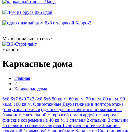
Мы в социальных сетях:
Новости
Каркасные дома
Главная
/
Каркасные дома
6х8
6х7
6х9
7х7
8х8
6х6
50 кв.м.
60 кв.м.
70 кв.м.
80 кв.м.
90
кв.м.
100 кв.м.
Одноэтажные
Двухэтажные
в полтора этажа
(полутораэтажный)
дачные
для постоянного проживания
с
балконом
с котельной
с террасой
с мансардой
с эркером
финские
современные
40 кв.м.
1 спальня
2 спальни
3 спальни
4 спальни
5 спален
2 санузла
1 санузел
Гостевые
Зимние
с
кукушкой (дормером)
Европейские
Канадские
Скандинавские