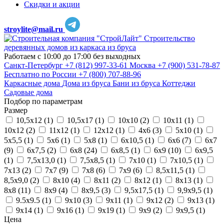
Скидки и акции
stroylite@mail.ru
Строительство
деревянных домов из каркаса из бруса
Работаем с 10:00 до 17:00 без выходных
Санкт-Петербург
+7 (812) 997-33-61
Москва
+7 (900) 531-78-87
Бесплатно по России
+7 (800) 707-88-96
Каркасные дома
Дома из бруса
Бани из бруса
Коттеджи
Садовые дома
Подбор по параметрам
Размер
10,5х12 (
1
)
10,5х17 (
1
)
10х10 (
2
)
10х11 (
1
)
10х12 (
2
)
11х12 (
1
)
12х12 (
1
)
4х6 (
3
)
5х10 (
1
)
5х5,5 (
1
)
5х6 (
1
)
5х8 (
1
)
6х10,5 (
1
)
6х6 (
7
)
6х7
(
9
)
6х7,5 (
2
)
6х8 (
24
)
6х8,5 (
1
)
6х9 (
10
)
6х9,5
(
1
)
7,5х13,0 (
1
)
7,5х8,5 (
1
)
7х10 (
1
)
7х10,5 (
1
)
7х13 (
2
)
7х7 (
9
)
7х8 (
6
)
7х9 (
6
)
8,5х11,5 (
1
)
8,5х9,0 (
2
)
8х10 (
4
)
8х11 (
2
)
8х12 (
1
)
8х13 (
1
)
8х8 (
11
)
8х9 (
4
)
8х9,5 (
3
)
9,5х17,5 (
1
)
9,9х9,5 (
1
)
9.5х9.5 (
1
)
9х10 (
3
)
9х11 (
1
)
9х12 (
2
)
9х13 (
1
)
9х14 (
1
)
9х16 (
1
)
9х19 (
1
)
9х9 (
2
)
9х9,5 (
1
)
Цена