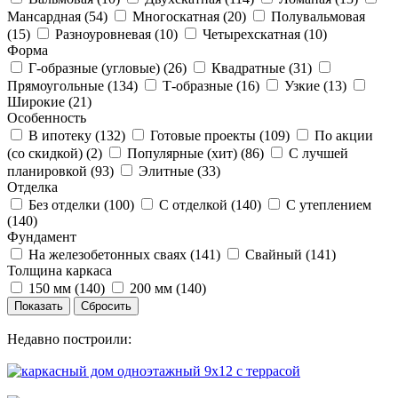
Мансардная (
54
)
Многоскатная (
20
)
Полувальмовая
(
15
)
Разноуровневая (
10
)
Четырехскатная (
10
)
Форма
Г-образные (угловые) (
26
)
Квадратные (
31
)
Прямоугольные (
134
)
Т-образные (
16
)
Узкие (
13
)
Широкие (
21
)
Особенность
В ипотеку (
132
)
Готовые проекты (
109
)
По акции
(со скидкой) (
2
)
Популярные (хит) (
86
)
С лучшей
планировкой (
93
)
Элитные (
33
)
Отделка
Без отделки (
100
)
С отделкой (
140
)
С утеплением
(
140
)
Фундамент
На железобетонных сваях (
141
)
Свайный (
141
)
Толщина каркаса
150 мм (
140
)
200 мм (
140
)
Недавно построили: