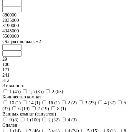
880000
2035000
3190000
4345000
5500000
Общая площадь м2
29
100
171
241
312
Этажность
1 (
45
)
1,5 (
35
)
2 (
63
)
Количество комнат
10 (
1
)
14 (
1
)
16 (
1
)
2 (
2
)
3 (
25
)
4 (
37
)
5
(
37
)
6 (
19
)
7 (
19
)
8 (
1
)
Ванных комнат (санузлов)
0 (
8
)
1 (
100
)
2 (
32
)
4 (
3
)
Спален
1 (
14
)
2 (
46
)
3 (
41
)
4 (
24
)
5 (
15
)
6 (
1
)
8