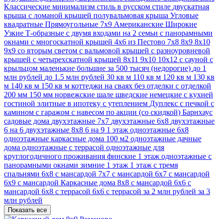
Классические
минимализм стиль
в русском стиле
двускатная
крыша
с ломаной крышей
полувальмовая крыша
Угловые
квадратные
Прямоугольные
7х9
Американские
Широкие
Узкие
Т-образные
с двумя входами на 2 семьи
с панорамными
окнами
с многоскатной крышей
4х6
из Пестово
7х8
8х9
8х10
9х9
со вторым светом
с вальмовой крышей
с разноуровневой
крышей
с четырехскатной крышей
8х11
9х10
10х12
с сауной
с
крыльцом
маленькие
большие
за 500 тысяч (недорогие)
до 1
млн рублей
до 1.5 млн рублей
30 кв м
110 кв м
120 кв м
130 кв
м
140 кв м
150 кв м
коттеджи
на сваях
без отделки
с отделкой
200 мм
150 мм
норвежские
шале
шведские
немецкие
с кухней
гостиной
элитные
в ипотеку
с утеплением
Дуплекс
с печкой
с
камином
с гаражом
с навесом
по акции (со скидкой)
Барнхаус
садовые дома
двухэтажные 7х7
двухэтажные 6х8
двухэтажные
6 на 6
двухэтажные 8х8
6 на 9 1 этаж
одноэтажные 6х8
одноэтажные каркасные дома 100 м2
одноэтажные дачные
дома
одноэтажные с террасой
одноэтажные для
круглогодичного проживания
финские 1 этаж
одноэтажные с
панорамными окнами
зимние 1 этаж
1 этаж с тремя
спальнями
6х8 с мансардой
7х7 с мансардой
6х7 с мансардой
6x9 с мансардой
Каркасные дома 8х8 с мансардой
6х6 с
мансардой
6х8 с террасой
6x6 с террасой
за 2 млн рублей
за 3
млн рублей
Показать все