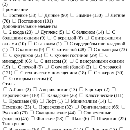
(
2
)
Проживание
Гостевые (
38
)
Дачные (
90
)
Зимние (
130
)
Летние
(
78
)
Постоянное (
101
)
Дополнительные элементы
2 входа (
23
)
Дуплекс (
5
)
С балконом (
14
)
С
большими окнами (
9
)
С верандой (
6
)
С витражными
окнами (
10
)
С гаражом (
1
)
С гардеробом или кладовой
(
1
)
С камином (
9
)
С котельной (
48
)
С крыльцом (
73
)
С кукушкой (
22
)
С кухней гостиной (
29
)
С
мансардой (
65
)
С навесом (
3
)
С панорамными окнами
(
19
)
С печкой (
9
)
С сауной (баней) (
2
)
С террасой
(
121
)
С техническим помещением (
18
)
С эркером (
30
)
Со вторым светом (
6
)
Стиль
A-frame (
2
)
Американские (
13
)
Барнхаус (
2
)
Европейские (
110
)
Канадские (
26
)
Классические (
111
)
Красивые (
49
)
Лофт (
1
)
Минимализм (
14
)
Немецкие (
23
)
Норвежские (
32
)
Оригинальные (
66
)
Русский (
79
)
Скандинавские (
44
)
Современные
(модерн) (
45
)
Финские (
58
)
Шале (
6
)
Шведские (
25
)
Тип крыши
Вальмовая (
10
)
Двухскатная (
114
)
Ломаная (
13
)