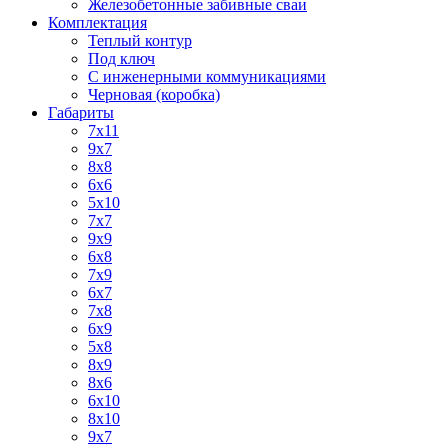
Железобетонные забивные сваи
Комплектация
Теплый контур
Под ключ
С инженерными коммуникациями
Черновая (коробка)
Габариты
7х11
9х7
8x8
6x6
5х10
7x7
9x9
6x8
7x9
6x7
7x8
6x9
5x8
8x9
8x6
6х10
8x10
9x7