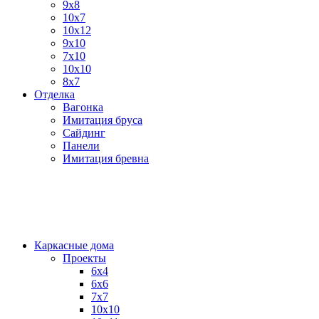
9х8
10х7
10x12
9x10
7x10
10x10
8х7
Отделка
Вагонка
Имитация бруса
Сайдинг
Панели
Имитация бревна
Каркасные дома
Проекты
6х4
6х6
7х7
10х10