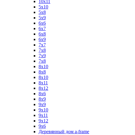
10х11
5х10
5х8
5х9
6x6
6x7
6x8
6x9
7x7
7x8
7x9
7х8
8x10
8x8
8х10
8х11
8х12
8х6
8х9
9x9
9х10
9х11
9х12
9х6
Деревянный дом a-frame