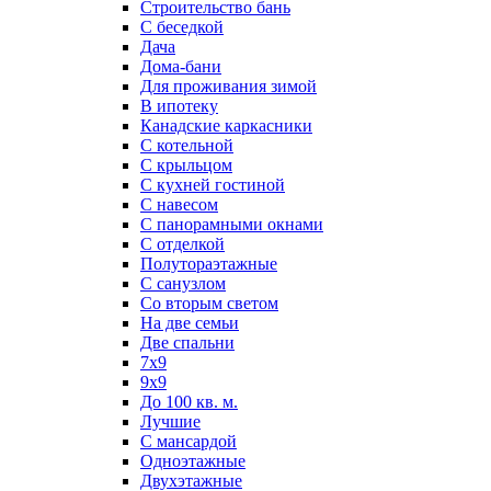
Строительство бань
С беседкой
Дача
Дома-бани
Для проживания зимой
В ипотеку
Канадские каркасники
С котельной
С крыльцом
С кухней гостиной
С навесом
С панорамными окнами
С отделкой
Полутораэтажные
С санузлом
Со вторым светом
На две семьи
Две спальни
7х9
9х9
До 100 кв. м.
Лучшие
С мансардой
Одноэтажные
Двухэтажные