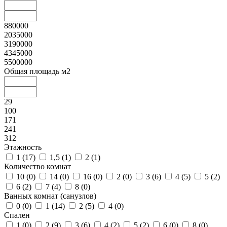
880000
2035000
3190000
4345000
5500000
Общая площадь м2
29
100
171
241
312
Этажность
1 (
17
)
1,5 (
1
)
2 (
1
)
Количество комнат
10 (
0
)
14 (
0
)
16 (
0
)
2 (
0
)
3 (
6
)
4 (
5
)
5 (
2
)
6 (
2
)
7 (
4
)
8 (
0
)
Ванных комнат (санузлов)
0 (
0
)
1 (
14
)
2 (
5
)
4 (
0
)
Спален
1 (
0
)
2 (
9
)
3 (
6
)
4 (
2
)
5 (
2
)
6 (
0
)
8 (
0
)