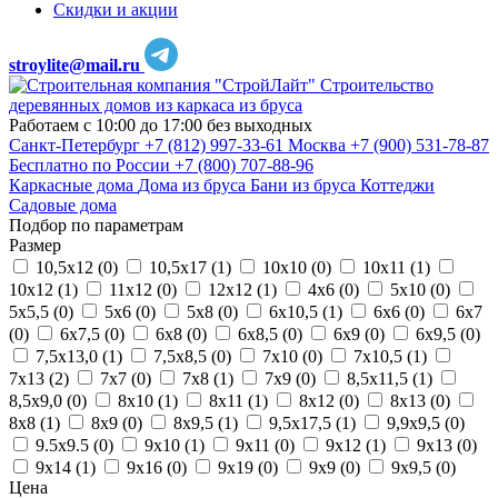
Скидки и акции
stroylite@mail.ru
Строительство
деревянных домов из каркаса из бруса
Работаем с 10:00 до 17:00 без выходных
Санкт-Петербург
+7 (812) 997-33-61
Москва
+7 (900) 531-78-87
Бесплатно по России
+7 (800) 707-88-96
Каркасные дома
Дома из бруса
Бани из бруса
Коттеджи
Садовые дома
Подбор по параметрам
Размер
10,5х12 (
0
)
10,5х17 (
1
)
10х10 (
0
)
10х11 (
1
)
10х12 (
1
)
11х12 (
0
)
12х12 (
1
)
4х6 (
0
)
5х10 (
0
)
5х5,5 (
0
)
5х6 (
0
)
5х8 (
0
)
6х10,5 (
1
)
6х6 (
0
)
6х7
(
0
)
6х7,5 (
0
)
6х8 (
0
)
6х8,5 (
0
)
6х9 (
0
)
6х9,5 (
0
)
7,5х13,0 (
1
)
7,5х8,5 (
0
)
7х10 (
0
)
7х10,5 (
1
)
7х13 (
2
)
7х7 (
0
)
7х8 (
1
)
7х9 (
0
)
8,5х11,5 (
1
)
8,5х9,0 (
0
)
8х10 (
1
)
8х11 (
1
)
8х12 (
0
)
8х13 (
0
)
8х8 (
1
)
8х9 (
0
)
8х9,5 (
1
)
9,5х17,5 (
1
)
9,9х9,5 (
0
)
9.5х9.5 (
0
)
9х10 (
1
)
9х11 (
0
)
9х12 (
1
)
9х13 (
0
)
9х14 (
1
)
9х16 (
0
)
9х19 (
0
)
9х9 (
0
)
9х9,5 (
0
)
Цена