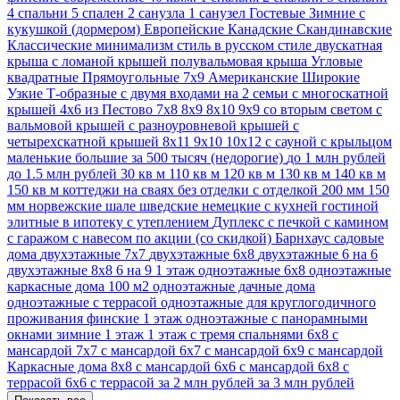
4 спальни
5 спален
2 санузла
1 санузел
Гостевые
Зимние
с
кукушкой (дормером)
Европейские
Канадские
Скандинавские
Классические
минимализм стиль
в русском стиле
двускатная
крыша
с ломаной крышей
полувальмовая крыша
Угловые
квадратные
Прямоугольные
7х9
Американские
Широкие
Узкие
Т-образные
с двумя входами на 2 семьи
с многоскатной
крышей
4х6
из Пестово
7х8
8х9
8х10
9х9
со вторым светом
с
вальмовой крышей
с разноуровневой крышей
с
четырехскатной крышей
8х11
9х10
10х12
с сауной
с крыльцом
маленькие
большие
за 500 тысяч (недорогие)
до 1 млн рублей
до 1.5 млн рублей
30 кв м
110 кв м
120 кв м
130 кв м
140 кв м
150 кв м
коттеджи
на сваях
без отделки
с отделкой
200 мм
150
мм
норвежские
шале
шведские
немецкие
с кухней гостиной
элитные
в ипотеку
с утеплением
Дуплекс
с печкой
с камином
с гаражом
с навесом
по акции (со скидкой)
Барнхаус
садовые
дома
двухэтажные 7х7
двухэтажные 6х8
двухэтажные 6 на 6
двухэтажные 8х8
6 на 9 1 этаж
одноэтажные 6х8
одноэтажные
каркасные дома 100 м2
одноэтажные дачные дома
одноэтажные с террасой
одноэтажные для круглогодичного
проживания
финские 1 этаж
одноэтажные с панорамными
окнами
зимние 1 этаж
1 этаж с тремя спальнями
6х8 с
мансардой
7х7 с мансардой
6х7 с мансардой
6x9 с мансардой
Каркасные дома 8х8 с мансардой
6х6 с мансардой
6х8 с
террасой
6x6 с террасой
за 2 млн рублей
за 3 млн рублей