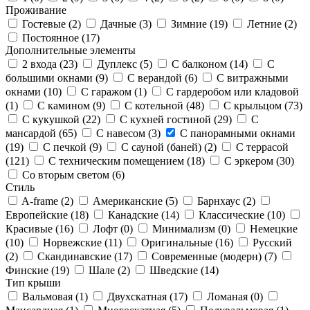
Проживание
Гостевые (
2
)
Дачные (
3
)
Зимние (
19
)
Летние (
2
)
Постоянное (
17
)
Дополнительные элементы
2 входа (
23
)
Дуплекс (
5
)
С балконом (
14
)
С
большими окнами (
9
)
С верандой (
6
)
С витражными
окнами (
10
)
С гаражом (
1
)
С гардеробом или кладовой
(
1
)
С камином (
9
)
С котельной (
48
)
С крыльцом (
73
)
С кукушкой (
22
)
С кухней гостиной (
29
)
С
мансардой (
65
)
С навесом (
3
)
С панорамными окнами
(
19
)
С печкой (
9
)
С сауной (баней) (
2
)
С террасой
(
121
)
С техническим помещением (
18
)
С эркером (
30
)
Со вторым светом (
6
)
Стиль
A-frame (
2
)
Американские (
5
)
Барнхаус (
2
)
Европейские (
18
)
Канадские (
14
)
Классические (
10
)
Красивые (
16
)
Лофт (
0
)
Минимализм (
0
)
Немецкие
(
10
)
Норвежские (
11
)
Оригинальные (
16
)
Русский
(
2
)
Скандинавские (
17
)
Современные (модерн) (
7
)
Финские (
19
)
Шале (
2
)
Шведские (
14
)
Тип крыши
Вальмовая (
1
)
Двухскатная (
17
)
Ломаная (
0
)