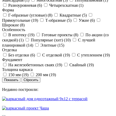
Мансардная (
1
)
Многоскатная (
5
)
Полувальмовая (
1
)
Разноуровневая (
6
)
Четырехскатная (
1
)
Форма
Г-образные (угловые) (
8
)
Квадратные (
5
)
Прямоугольные (
19
)
Т-образные (
5
)
Узкие (
6
)
Широкие (
8
)
Особенность
В ипотеку (
19
)
Готовые проекты (
8
)
По акции (со
скидкой) (
1
)
Популярные (хит) (
10
)
С лучшей
планировкой (
14
)
Элитные (
15
)
Отделка
Без отделки (
6
)
С отделкой (
19
)
С утеплением (
19
)
Фундамент
На железобетонных сваях (
19
)
Свайный (
19
)
Толщина каркаса
150 мм (
19
)
200 мм (
19
)
Недавно построили: