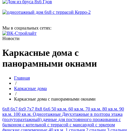
Мы в социальных сетях:
Новости
Каркасные дома с
панорамными окнами
Главная
/
Каркасные дома
/
Каркасные дома с панорамными окнами
6х8
6х7
6х9
7х7
8х8
6х6
50 кв.м.
60 кв.м.
70 кв.м.
80 кв.м.
90
кв.м.
100 кв.м.
Одноэтажные
Двухэтажные
в полтора этажа
(полутораэтажный)
дачные
для постоянного проживания
с
балконом
с котельной
с террасой
с мансардой
с эркером
финские
современные
40 кв.м.
1 спальня
2 спальни
3 спальни