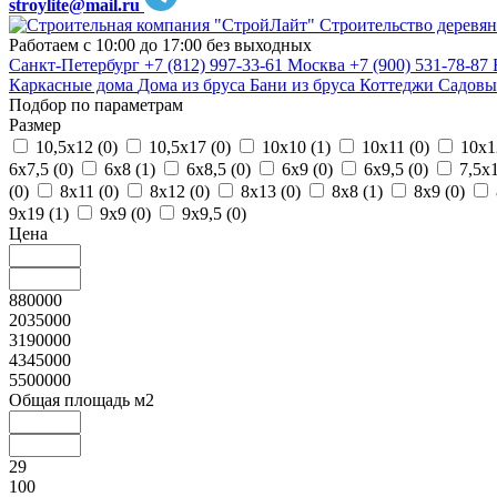
stroylite@mail.ru
Строительство деревян
Работаем с 10:00 до 17:00 без выходных
Санкт-Петербург
+7 (812) 997-33-61
Москва
+7 (900) 531-78-87
Каркасные дома
Дома из бруса
Бани из бруса
Коттеджи
Садовы
Подбор по параметрам
Размер
10,5х12 (
0
)
10,5х17 (
0
)
10х10 (
1
)
10х11 (
0
)
10х1
6х7,5 (
0
)
6х8 (
1
)
6х8,5 (
0
)
6х9 (
0
)
6х9,5 (
0
)
7,5х1
(
0
)
8х11 (
0
)
8х12 (
0
)
8х13 (
0
)
8х8 (
1
)
8х9 (
0
)
9х19 (
1
)
9х9 (
0
)
9х9,5 (
0
)
Цена
880000
2035000
3190000
4345000
5500000
Общая площадь м2
29
100