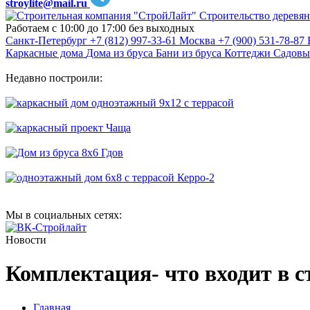
stroylite@mail.ru
Строительство деревян
Работаем с 10:00 до 17:00 без выходных
Санкт-Петербург
+7 (812) 997-33-61
Москва
+7 (900) 531-78-87
Каркасные дома
Дома из бруса
Бани из бруса
Коттеджи
Садовы
Недавно построили:
Мы в социальных сетях:
Новости
Комплектация- что входит в 
Главная