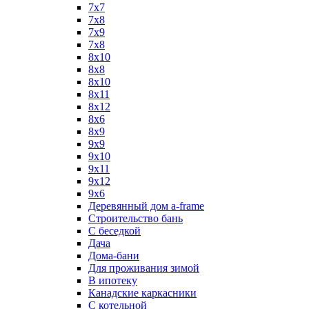
7x7
7x8
7x9
7х8
8x10
8x8
8х10
8х11
8х12
8х6
8х9
9x9
9х10
9х11
9х12
9х6
Деревянный дом a-frame
Строительство бань
С беседкой
Дача
Дома-бани
Для проживания зимой
В ипотеку
Канадские каркасники
С котельной