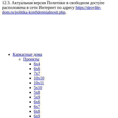
12.3. Актуальная версия Политики в свободном доступе
расположена в сети Интернет по адресу
https://stroylite-
dom.ru/politika-konfidentsialnosti.php
.
Каркасные дома
Проекты
6х4
6х6
7х7
10х10
10х11
5х10
5х8
5х9
6x6
6x7
6x8
6x9