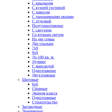
С крыльцом
С кухней гостиной
С навесом
С панорамными окнами
С отделкой
Полутораэтажные
С санузлом
Со вторым светом
На две семьи
Две спальни
7х9
9х9
До 100 кв. м.
Лучшие
С мансардой
Одноэтажные
Двухэтажные
Щитовые
6х6
Сборные
Эконом класса
Одноэтажные
Строительство
Загородные
Деревянные