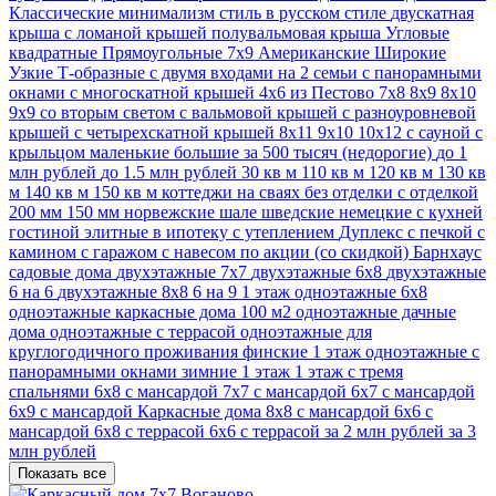
Классические
минимализм стиль
в русском стиле
двускатная
крыша
с ломаной крышей
полувальмовая крыша
Угловые
квадратные
Прямоугольные
7х9
Американские
Широкие
Узкие
Т-образные
с двумя входами на 2 семьи
с панорамными
окнами
с многоскатной крышей
4х6
из Пестово
7х8
8х9
8х10
9х9
со вторым светом
с вальмовой крышей
с разноуровневой
крышей
с четырехскатной крышей
8х11
9х10
10х12
с сауной
с
крыльцом
маленькие
большие
за 500 тысяч (недорогие)
до 1
млн рублей
до 1.5 млн рублей
30 кв м
110 кв м
120 кв м
130 кв
м
140 кв м
150 кв м
коттеджи
на сваях
без отделки
с отделкой
200 мм
150 мм
норвежские
шале
шведские
немецкие
с кухней
гостиной
элитные
в ипотеку
с утеплением
Дуплекс
с печкой
с
камином
с гаражом
с навесом
по акции (со скидкой)
Барнхаус
садовые дома
двухэтажные 7х7
двухэтажные 6х8
двухэтажные
6 на 6
двухэтажные 8х8
6 на 9 1 этаж
одноэтажные 6х8
одноэтажные каркасные дома 100 м2
одноэтажные дачные
дома
одноэтажные с террасой
одноэтажные для
круглогодичного проживания
финские 1 этаж
одноэтажные с
панорамными окнами
зимние 1 этаж
1 этаж с тремя
спальнями
6х8 с мансардой
7х7 с мансардой
6х7 с мансардой
6x9 с мансардой
Каркасные дома 8х8 с мансардой
6х6 с
мансардой
6х8 с террасой
6x6 с террасой
за 2 млн рублей
за 3
млн рублей
Показать все