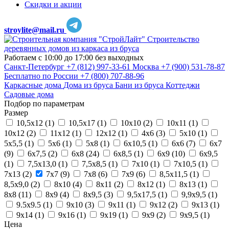
Скидки и акции
stroylite@mail.ru
Строительство
деревянных домов из каркаса из бруса
Работаем с 10:00 до 17:00 без выходных
Санкт-Петербург
+7 (812) 997-33-61
Москва
+7 (900) 531-78-87
Бесплатно по России
+7 (800) 707-88-96
Каркасные дома
Дома из бруса
Бани из бруса
Коттеджи
Садовые дома
Подбор по параметрам
Размер
10,5х12 (
1
)
10,5х17 (
1
)
10х10 (
2
)
10х11 (
1
)
10х12 (
2
)
11х12 (
1
)
12х12 (
1
)
4х6 (
3
)
5х10 (
1
)
5х5,5 (
1
)
5х6 (
1
)
5х8 (
1
)
6х10,5 (
1
)
6х6 (
7
)
6х7
(
9
)
6х7,5 (
2
)
6х8 (
24
)
6х8,5 (
1
)
6х9 (
10
)
6х9,5
(
1
)
7,5х13,0 (
1
)
7,5х8,5 (
1
)
7х10 (
1
)
7х10,5 (
1
)
7х13 (
2
)
7х7 (
9
)
7х8 (
6
)
7х9 (
6
)
8,5х11,5 (
1
)
8,5х9,0 (
2
)
8х10 (
4
)
8х11 (
2
)
8х12 (
1
)
8х13 (
1
)
8х8 (
11
)
8х9 (
4
)
8х9,5 (
3
)
9,5х17,5 (
1
)
9,9х9,5 (
1
)
9.5х9.5 (
1
)
9х10 (
3
)
9х11 (
1
)
9х12 (
2
)
9х13 (
1
)
9х14 (
1
)
9х16 (
1
)
9х19 (
1
)
9х9 (
2
)
9х9,5 (
1
)
Цена