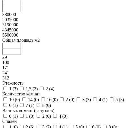
880000
2035000
3190000
4345000
5500000
Общая площадь м2
29
100
171
241
312
Этажность
1 (
3
)
1,5 (
2
)
2 (
4
)
Количество комнат
10 (
0
)
14 (
0
)
16 (
0
)
2 (
0
)
3 (
3
)
4 (
1
)
5 (
3
)
6 (
1
)
7 (
1
)
8 (
0
)
Ванных комнат (санузлов)
0 (
1
)
1 (
8
)
2 (
0
)
4 (
0
)
Спален
1 (
0
)
2 (
6
)
3 (
2
)
4 (
1
)
5 (
0
)
6 (
0
)
8 (
0
)