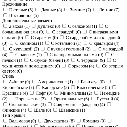
Проживание
Гостевые (
5
)
Дачные (
8
)
Зимние (
7
)
Летние (
7
)
Постоянное (
5
)
Дополнительные элементы
2 входа (
1
)
Дуплекс (
0
)
С балконом (
1
)
С
большими окнами (
0
)
С верандой (
0
)
С витражными
окнами (
0
)
С гаражом (
0
)
С гардеробом или кладовой
(
0
)
С камином (
1
)
С котельной (
1
)
С крыльцом (
4
)
С кукушкой (
2
)
С кухней гостиной (
2
)
С мансардой
(
4
)
С навесом (
1
)
С панорамными окнами (
0
)
С
печкой (
1
)
С сауной (баней) (
0
)
С террасой (
9
)
С
техническим помещением (
0
)
С эркером (
4
)
Со вторым
светом (
0
)
Стиль
A-frame (
0
)
Американские (
1
)
Барнхаус (
0
)
Европейские (
7
)
Канадские (
2
)
Классические (
5
)
Красивые (
4
)
Лофт (
0
)
Минимализм (
2
)
Немецкие
(
2
)
Норвежские (
2
)
Оригинальные (
6
)
Русский (
4
)
Скандинавские (
3
)
Современные (модерн) (
4
)
Финские (
4
)
Шале (
0
)
Шведские (
1
)
Тип крыши
Вальмовая (
0
)
Двухскатная (
8
)
Ломаная (
0
)
Мансардная (
2
)
Многоскатная (
0
)
Полувальмовая (
3
)