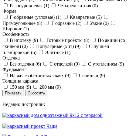
Разноуровневая (
1
)
Четырехскатная (
0
)
Форма
Г-образные (угловые) (
1
)
Квадратные (
5
)
Прямоугольные (
8
)
Т-образные (
2
)
Узкие (
0
)
Широкие (
1
)
Особенность
В ипотеку (
9
)
Готовые проекты (
8
)
По акции (со
скидкой) (
0
)
Популярные (хит) (
9
)
С лучшей
планировкой (
6
)
Элитные (
1
)
Отделка
Без отделки (
6
)
С отделкой (
9
)
С утеплением (
9
)
Фундамент
На железобетонных сваях (
9
)
Свайный (
9
)
Толщина каркаса
150 мм (
9
)
200 мм (
9
)
Недавно построили: