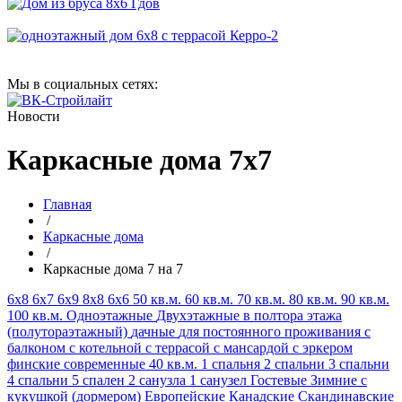
Мы в социальных сетях:
Новости
Каркасные дома 7х7
Главная
/
Каркасные дома
/
Каркасные дома 7 на 7
6х8
6х7
6х9
8х8
6х6
50 кв.м.
60 кв.м.
70 кв.м.
80 кв.м.
90 кв.м.
100 кв.м.
Одноэтажные
Двухэтажные
в полтора этажа
(полутораэтажный)
дачные
для постоянного проживания
с
балконом
с котельной
с террасой
с мансардой
с эркером
финские
современные
40 кв.м.
1 спальня
2 спальни
3 спальни
4 спальни
5 спален
2 санузла
1 санузел
Гостевые
Зимние
с
кукушкой (дормером)
Европейские
Канадские
Скандинавские