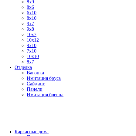
8x9
8x6
6х10
8x10
9x7
9х8
10х7
10x12
9x10
7x10
10x10
8х7
Отделка
Вагонка
Имитация бруса
Сайдинг
Панели
Имитация бревна
Каркасные дома