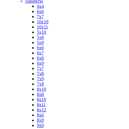
Проекты
6х4
6х6
7х7
10х10
10х11
5х10
5х8
5х9
6x6
6x7
6x8
6x9
7x7
7x8
7x9
7х8
8x10
8x8
8х10
8х11
8х12
8х6
8х9
9x9