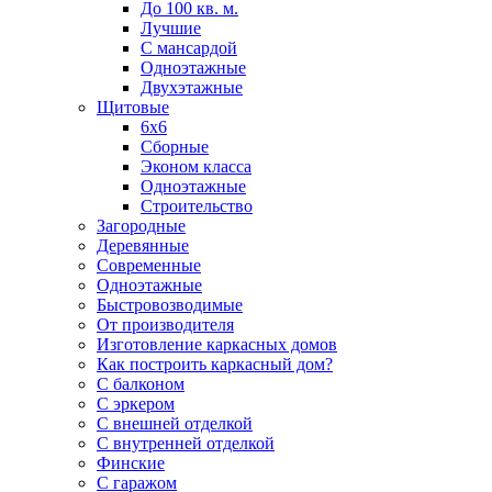
До 100 кв. м.
Лучшие
С мансардой
Одноэтажные
Двухэтажные
Щитовые
6х6
Сборные
Эконом класса
Одноэтажные
Строительство
Загородные
Деревянные
Современные
Одноэтажные
Быстровозводимые
От производителя
Изготовление каркасных домов
Как построить каркасный дом?
С балконом
С эркером
С внешней отделкой
С внутренней отделкой
Финские
С гаражом