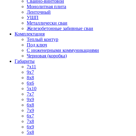
Свайно-винтовой
Монолитная плита
Ленточный
УШП
Металлически сваи
Железобетонные забивные сваи
Комплектация
Теплый контур
Под ключ
С инженерными коммуникациями
Черновая (коробка)
Габариты
7х11
9х7
8x8
6x6
5х10
7x7
9x9
6x8
7x9
6x7
7x8
6x9
5x8