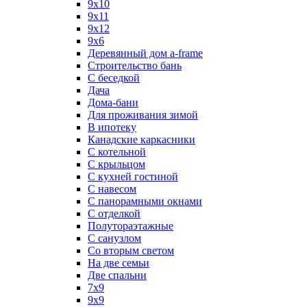
9х10
9х11
9х12
9х6
Деревянный дом a-frame
Строительство бань
С беседкой
Дача
Дома-бани
Для проживания зимой
В ипотеку
Канадские каркасники
С котельной
С крыльцом
С кухней гостиной
С навесом
С панорамными окнами
С отделкой
Полутораэтажные
С санузлом
Со вторым светом
На две семьи
Две спальни
7х9
9х9