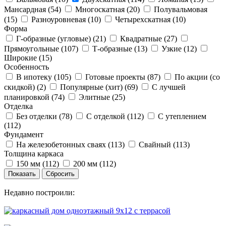
Мансардная (
54
)
Многоскатная (
20
)
Полувальмовая
(
15
)
Разноуровневая (
10
)
Четырехскатная (
10
)
Форма
Г-образные (угловые) (
21
)
Квадратные (
27
)
Прямоугольные (
107
)
Т-образные (
13
)
Узкие (
12
)
Широкие (
15
)
Особенность
В ипотеку (
105
)
Готовые проекты (
87
)
По акции (со
скидкой) (
2
)
Популярные (хит) (
69
)
С лучшей
планировкой (
74
)
Элитные (
25
)
Отделка
Без отделки (
78
)
С отделкой (
112
)
С утеплением
(
112
)
Фундамент
На железобетонных сваях (
113
)
Свайный (
113
)
Толщина каркаса
150 мм (
112
)
200 мм (
112
)
Недавно построили: