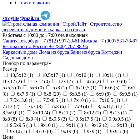
Скидки и акции
stroylite@mail.ru
Строительство
деревянных домов из каркаса из бруса
Работаем с 10:00 до 17:00 без выходных
Санкт-Петербург
+7 (812) 997-33-61
Москва
+7 (900) 531-78-87
Бесплатно по России
+7 (800) 707-88-96
Каркасные дома
Дома из бруса
Бани из бруса
Коттеджи
Садовые дома
Подбор по параметрам
Размер
10,5х12 (
1
)
10,5х17 (
1
)
10х10 (
1
)
10х11 (
1
)
10х12 (
2
)
11х12 (
0
)
12х12 (
1
)
4х6 (
2
)
5х10 (
0
)
5х5,5 (
0
)
5х6 (
0
)
5х8 (
1
)
6х10,5 (
1
)
6х6 (
5
)
6х7
(
8
)
6х7,5 (
1
)
6х8 (
20
)
6х8,5 (
1
)
6х9 (
8
)
6х9,5 (
1
)
7,5х13,0 (
1
)
7,5х8,5 (
1
)
7х10 (
1
)
7х10,5 (
1
)
7х13 (
2
)
7х7 (
8
)
7х8 (
6
)
7х9 (
4
)
8,5х11,5 (
1
)
8,5х9,0 (
1
)
8х10 (
4
)
8х11 (
2
)
8х12 (
1
)
8х13 (
1
)
8х8 (
8
)
8х9 (
4
)
8х9,5 (
3
)
9,5х17,5 (
1
)
9,9х9,5 (
1
)
9.5х9.5 (
1
)
9х10 (
1
)
9х11 (
1
)
9х12 (
2
)
9х13 (
1
)
9х14 (
1
)
9х16 (
0
)
9х19 (
0
)
9х9 (
1
)
9х9,5 (
0
)
Цена