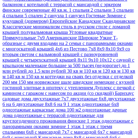
балконом
с котельной
с террасой
с мансардой
с эркером
финские
современные
40 кв.м.
1 спальня
2 спальни
3 спальни
4 спальни
5 спален
2 санузла
1 санузел
Гостевые
Зимние
с
кукушкой (дормером)
Европейские
Канадские
Скандинавские
Классические
минимализм стиль
в русском стиле
с ломаной
крышей
полувальмовая крыша
Угловые
квадратные
Прямоугольные
7х9
Американские
Широкие
Узкие
Т-
образные
с двумя входами на 2 семьи
с панорамными окнами
с многоскатной крышей
4х6
из Пестово
7х8
8х9
8х10
9х9
со
вторым светом
с вальмовой крышей
с разноуровневой
крышей
с четырехскатной крышей
8х11
9х10
10х12
с сауной
с
крыльцом
маленькие
большие
за 500 тысяч (недорогие)
до 1
млн рублей
до 1.5 млн рублей
30 кв м
110 кв м
120 кв м
130 кв
м
140 кв м
150 кв м
коттеджи
на сваях
без отделки
с отделкой
200 мм
150 мм
норвежские
шале
шведские
немецкие
с кухней
гостиной
элитные
в ипотеку
с утеплением
Дуплекс
с печкой
с
камином
с гаражом
с навесом
по акции (со скидкой)
Барнхаус
садовые дома
двухэтажные 7х7
двухэтажные 6х8
двухэтажные
6 на 6
двухэтажные 8х8
6 на 9 1 этаж
одноэтажные 6х8
одноэтажные каркасные дома 100 м2
одноэтажные дачные
дома
одноэтажные с террасой
одноэтажные для
круглогодичного проживания
финские 1 этаж
одноэтажные с
панорамными окнами
зимние 1 этаж
1 этаж с тремя
спальнями
6х8 с мансардой
7х7 с мансардой
6х7 с мансардой
6x9 с мансардой
Каркасные дома 8х8 с мансардой
6х6 с