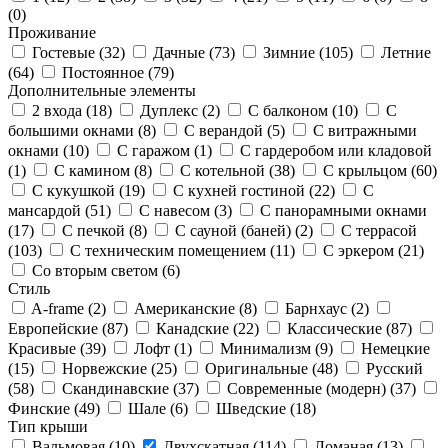
(
0
)
Проживание
Гостевые (
32
)
Дачные (
73
)
Зимние (
105
)
Летние
(
64
)
Постоянное (
79
)
Дополнительные элементы
2 входа (
18
)
Дуплекс (
2
)
С балконом (
10
)
С
большими окнами (
8
)
С верандой (
5
)
С витражными
окнами (
10
)
С гаражом (
1
)
С гардеробом или кладовой
(
1
)
С камином (
8
)
С котельной (
38
)
С крыльцом (
60
)
С кукушкой (
19
)
С кухней гостиной (
22
)
С
мансардой (
51
)
С навесом (
3
)
С панорамными окнами
(
17
)
С печкой (
8
)
С сауной (баней) (
2
)
С террасой
(
103
)
С техническим помещением (
11
)
С эркером (
21
)
Со вторым светом (
6
)
Стиль
A-frame (
2
)
Американские (
8
)
Барнхаус (
2
)
Европейские (
87
)
Канадские (
22
)
Классические (
87
)
Красивые (
39
)
Лофт (
1
)
Минимализм (
9
)
Немецкие
(
15
)
Норвежские (
25
)
Оригинальные (
48
)
Русский
(
58
)
Скандинавские (
37
)
Современные (модерн) (
37
)
Финские (
49
)
Шале (
6
)
Шведские (
18
)
Тип крыши
Вальмовая (
10
)
Двухскатная (
114
)
Ломаная (
13
)