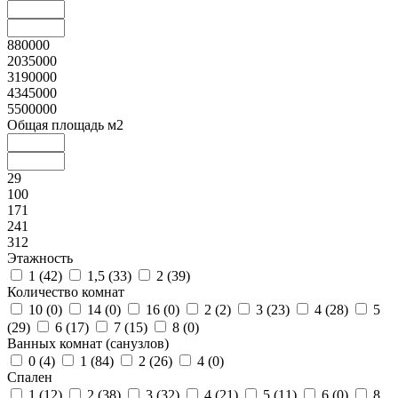
880000
2035000
3190000
4345000
5500000
Общая площадь м2
29
100
171
241
312
Этажность
1 (
42
)
1,5 (
33
)
2 (
39
)
Количество комнат
10 (
0
)
14 (
0
)
16 (
0
)
2 (
2
)
3 (
23
)
4 (
28
)
5
(
29
)
6 (
17
)
7 (
15
)
8 (
0
)
Ванных комнат (санузлов)
0 (
4
)
1 (
84
)
2 (
26
)
4 (
0
)
Спален
1 (
12
)
2 (
38
)
3 (
32
)
4 (
21
)
5 (
11
)
6 (
0
)
8