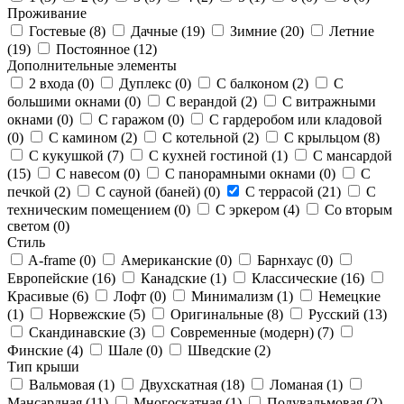
Проживание
Гостевые (
8
)
Дачные (
19
)
Зимние (
20
)
Летние
(
19
)
Постоянное (
12
)
Дополнительные элементы
2 входа (
0
)
Дуплекс (
0
)
С балконом (
2
)
С
большими окнами (
0
)
С верандой (
2
)
С витражными
окнами (
0
)
С гаражом (
0
)
С гардеробом или кладовой
(
0
)
С камином (
2
)
С котельной (
2
)
С крыльцом (
8
)
С кукушкой (
7
)
С кухней гостиной (
1
)
С мансардой
(
15
)
С навесом (
0
)
С панорамными окнами (
0
)
С
печкой (
2
)
С сауной (баней) (
0
)
С террасой (
21
)
С
техническим помещением (
0
)
С эркером (
4
)
Со вторым
светом (
0
)
Стиль
A-frame (
0
)
Американские (
0
)
Барнхаус (
0
)
Европейские (
16
)
Канадские (
1
)
Классические (
16
)
Красивые (
6
)
Лофт (
0
)
Минимализм (
1
)
Немецкие
(
1
)
Норвежские (
5
)
Оригинальные (
8
)
Русский (
13
)
Скандинавские (
3
)
Современные (модерн) (
7
)
Финские (
4
)
Шале (
0
)
Шведские (
2
)
Тип крыши
Вальмовая (
1
)
Двухскатная (
18
)
Ломаная (
1
)
Мансардная (
11
)
Многоскатная (
1
)
Полувальмовая (
2
)