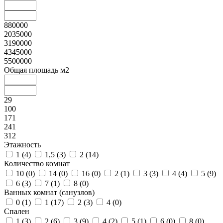
880000
2035000
3190000
4345000
5500000
Общая площадь м2
29
100
171
241
312
Этажность
1 (
4
)
1,5 (
3
)
2 (
14
)
Количество комнат
10 (
0
)
14 (
0
)
16 (
0
)
2 (
1
)
3 (
3
)
4 (
4
)
5 (
9
)
6 (
3
)
7 (
1
)
8 (
0
)
Ванных комнат (санузлов)
0 (
1
)
1 (
17
)
2 (
3
)
4 (
0
)
Спален
1 (
3
)
2 (
6
)
3 (
9
)
4 (
2
)
5 (
1
)
6 (
0
)
8 (
0
)