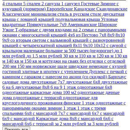
4 спальни
5 спален
2 санузла
1 санузел
Гостевые
Зимние
с
кукушкой (дормером)
Европейские
Канадские
Скандинавские
Классические
минимализм стиль
в русском стиле
двускатная
крыша
с ломаной крышей
полувальмовая крыша
Угловые
квадратные
Прямоугольные
7х9
Американские
Широкие
Узкие
Т-образные
с двумя входами на 2 семьи
с панорамными
окнами
с многоскатной крышей
4х6
из Пестово
7х8
8х9
8х10
9х9
со вторым светом
с вальмовой крышей
с разноуровневой
крышей
с четырехскатной крышей
8х11
9х10
10х12
с сауной
с
крыльцом
маленькие
большие
за 500 тысяч (недорогие)
до 1
млн рублей
до 1.5 млн рублей
30 кв м
110 кв м
120 кв м
130 кв
м
140 кв м
150 кв м
коттеджи
на сваях
без отделки
с отделкой
200 мм
150 мм
норвежские
шале
шведские
немецкие
с кухней
гостиной
элитные
в ипотеку
с утеплением
Дуплекс
с печкой
с
камином
с гаражом
с навесом
по акции (со скидкой)
Барнхаус
садовые дома
двухэтажные 7х7
двухэтажные 6х8
двухэтажные
6 на 6
двухэтажные 8х8
6 на 9 1 этаж
одноэтажные 6х8
одноэтажные каркасные дома 100 м2
одноэтажные дачные
дома
одноэтажные с террасой
одноэтажные для
круглогодичного проживания
финские 1 этаж
одноэтажные с
панорамными окнами
зимние 1 этаж
1 этаж с тремя
спальнями
6х8 с мансардой
7х7 с мансардой
6х7 с мансардой
6x9 с мансардой
Каркасные дома 8х8 с мансардой
6х6 с
мансардой
6x6 с террасой
за 2 млн рублей
за 3 млн рублей
Показать все