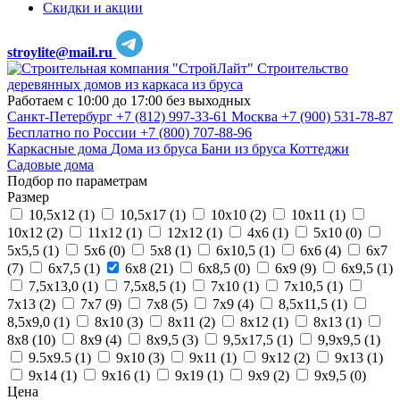
Скидки и акции
stroylite@mail.ru
Строительство
деревянных домов из каркаса из бруса
Работаем с 10:00 до 17:00 без выходных
Санкт-Петербург
+7 (812) 997-33-61
Москва
+7 (900) 531-78-87
Бесплатно по России
+7 (800) 707-88-96
Каркасные дома
Дома из бруса
Бани из бруса
Коттеджи
Садовые дома
Подбор по параметрам
Размер
10,5х12 (
1
)
10,5х17 (
1
)
10х10 (
2
)
10х11 (
1
)
10х12 (
2
)
11х12 (
1
)
12х12 (
1
)
4х6 (
1
)
5х10 (
0
)
5х5,5 (
1
)
5х6 (
0
)
5х8 (
1
)
6х10,5 (
1
)
6х6 (
4
)
6х7
(
7
)
6х7,5 (
1
)
6х8 (
21
)
6х8,5 (
0
)
6х9 (
9
)
6х9,5 (
1
)
7,5х13,0 (
1
)
7,5х8,5 (
1
)
7х10 (
1
)
7х10,5 (
1
)
7х13 (
2
)
7х7 (
9
)
7х8 (
5
)
7х9 (
4
)
8,5х11,5 (
1
)
8,5х9,0 (
1
)
8х10 (
3
)
8х11 (
2
)
8х12 (
1
)
8х13 (
1
)
8х8 (
10
)
8х9 (
4
)
8х9,5 (
3
)
9,5х17,5 (
1
)
9,9х9,5 (
1
)
9.5х9.5 (
1
)
9х10 (
3
)
9х11 (
1
)
9х12 (
2
)
9х13 (
1
)
9х14 (
1
)
9х16 (
1
)
9х19 (
1
)
9х9 (
2
)
9х9,5 (
0
)
Цена