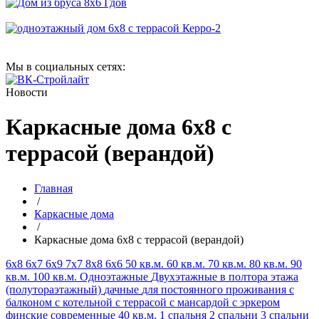
Мы в социальных сетях:
Новости
Каркасные дома 6х8 с
террасой (верандой)
Главная
/
Каркасные дома
/
Каркасные дома 6х8 с террасой (верандой)
6х8
6х7
6х9
7х7
8х8
6х6
50 кв.м.
60 кв.м.
70 кв.м.
80 кв.м.
90
кв.м.
100 кв.м.
Одноэтажные
Двухэтажные
в полтора этажа
(полутораэтажный)
дачные
для постоянного проживания
с
балконом
с котельной
с террасой
с мансардой
с эркером
финские
современные
40 кв.м.
1 спальня
2 спальни
3 спальни