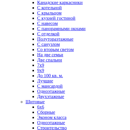
Канадские каркасники
С котельной
С крыльцом
С кухней гостиной
С навесом
С панорамными окнами
С отделкой
Полутораэтажные
С санузлом
Со вторым светом
На две семьи
Две спальни
7х9
9х9
До 100 кв. м.
Лучшие
С мансардой
Одноэтажные
Двухэтажные
Щитовые
6х6
Сборные
Эконом класса
Одноэтажные
Строительство