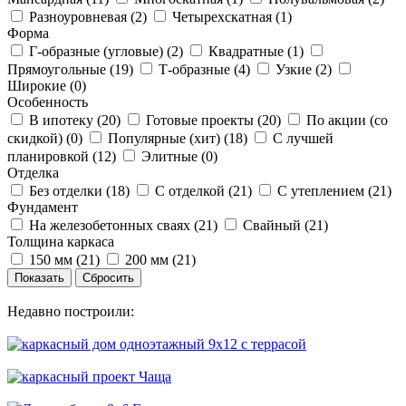
Разноуровневая (
2
)
Четырехскатная (
1
)
Форма
Г-образные (угловые) (
2
)
Квадратные (
1
)
Прямоугольные (
19
)
Т-образные (
4
)
Узкие (
2
)
Широкие (
0
)
Особенность
В ипотеку (
20
)
Готовые проекты (
20
)
По акции (со
скидкой) (
0
)
Популярные (хит) (
18
)
С лучшей
планировкой (
12
)
Элитные (
0
)
Отделка
Без отделки (
18
)
С отделкой (
21
)
С утеплением (
21
)
Фундамент
На железобетонных сваях (
21
)
Свайный (
21
)
Толщина каркаса
150 мм (
21
)
200 мм (
21
)
Недавно построили: