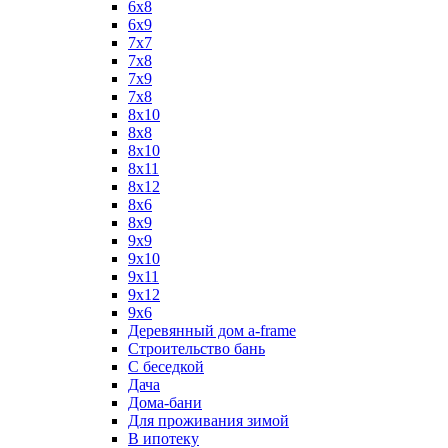
6x8
6x9
7x7
7x8
7x9
7х8
8x10
8x8
8х10
8х11
8х12
8х6
8х9
9x9
9х10
9х11
9х12
9х6
Деревянный дом a-frame
Строительство бань
С беседкой
Дача
Дома-бани
Для проживания зимой
В ипотеку