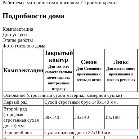
Работаем с материнским капиталом. Строим в кредит
Подробности дома
Комплектация
Доп услуги
Этапы работы
Фото готового дома
Закрытый
контур
Сезон
Люкс
Для тех, кто
Для Сезонного
Для постоянного
Комплектация
самостоятельно
проживания с
проживания в
хочет сделать
весны до осени
южных регионах
внутреннюю
отделку
Основание
(строганный сухой материал камерной сушки)
Первый ряд
Сухой строганый брус
140х140 мм.
Второй ряд
(торцевая
38х140
38х140
38х190
строганная сухая
доска) мм.
Черновой пол
Сухая пиленая доска 22х100 мм.