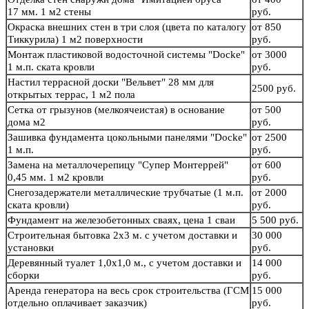
17 мм. 1 м2 стены
руб.
Окраска внешних стен в три слоя (цвета по каталогу
от 850
Тиккурила) 1 м2 поверхности
руб.
Монтаж пластиковой водосточной системы "Docke"
от 3000
1 м.п. ската кровли
руб.
Настил террасной доски "Вельвет" 28 мм для
2500 руб.
открытых террас, 1 м2 пола
Сетка от грызунов (мелкоячеистая) в основание
от 500
дома м2
руб.
Зашивка фундамента цокольными панелями "Docke"
от 2500
1 м.п.
руб.
Замена на металлочерепицу "Супер Монтеррей"
от 600
0,45 мм. 1 м2 кровли
руб.
Снегозадержатели металлические трубчатые (1 м.п.
от 2000
ската кровли)
руб.
Фундамент на железобетонных сваях, цена 1 сваи
5 500 руб.
Строительная бытовка 2х3 м. с учетом доставки и
30 000
установки
руб.
Деревянный туалет 1,0х1,0 м., с учетом доставки и
14 000
сборки
руб.
Аренда генератора на весь срок строительства (ГСМ
15 000
отдельно оплачивает заказчик)
руб.