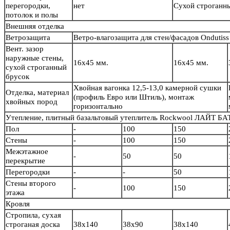
перегородки,
нет
Сухой строганн
потолок и полы
Внешняя отделка
Ветрозащита
Ветро-влагозащита для стен/фасадов Ondutiss
Вент. зазор
наружные стены,
16х45 мм.
16х45 мм.
сухой строганный
брусок
Хвойная вагонка 12,5-13,0 камерной сушки
Отделка, материал
(профиль Евро или Штиль), монтаж
хвойных пород
горизонтально
Утепление, плитный базальтовый утеплитель Rockwool ЛАЙТ БА
Пол
-
100
150
Стены
-
100
150
Межэтажное
-
50
50
перекрытие
Перегородки
-
-
50
Стены второго
-
100
150
этажа
Кровля
Стропила, сухая
строганая доска
38х140
38х90
38х140