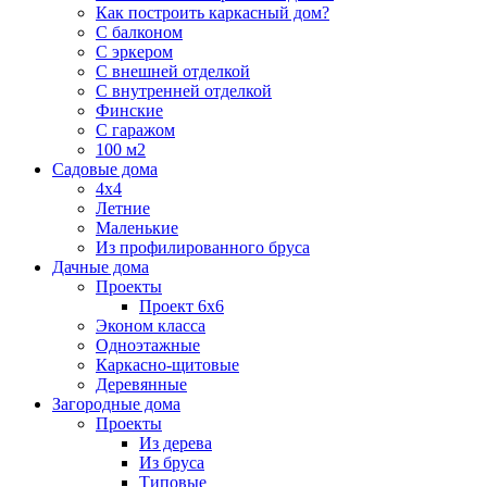
Как построить каркасный дом?
С балконом
С эркером
С внешней отделкой
С внутренней отделкой
Финские
С гаражом
100 м2
Садовые дома
4х4
Летние
Маленькие
Из профилированного бруса
Дачные дома
Проекты
Проект 6х6
Эконом класса
Одноэтажные
Каркасно-щитовые
Деревянные
Загородные дома
Проекты
Из дерева
Из бруса
Типовые