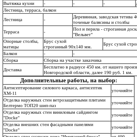
Вытяжка кухни
-
-
-
Лестница, терраса, балкон
Деревянная, заводская тетива 4
Лестница
-
точеные балясины и столб
Пол и перила - строганная дос
Терраса
-
"Вельвет"
Опорные столбы,
Брус сухой
Брус сухой стр
матицы
строганный 90х140 мм.
Балкон
-
-
Сборка
Сборка на участке заказчика
Бесплатно в радиусе 450 км. от нашего произв
Доставка
Новгородской области, далее 190 руб. 1 км.
Дополнительные работы, на выбор:
Антисептирование силового каркаса, антисептик
уточняйте
ХМ-11
Отделка наружных стен ветрозащитными плитами
уточняйте
Белтермо ТОП20 шип-паз
Отделка наружных стен виниловым сайдингом
уточняйте
"Docke"
Отделка внешних стен фасадными панелями
уточняйте
"Docke"
Отделка стен снаружи дома "Имитацией бруса"
от 400