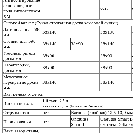
Антисептирование
основания, лаг
-
-
есть
пола антисептиком
ХМ-11
Силовой каркас
(Сухая строганная доска камерной сушки)
Лаги пола, шаг 590
38х140
38х190
мм.
Стойки, шаг 590
38х140
38х90
38х140
мм.
Укосины, ригеля,
38х90
38х90
доска мм.
Перегородки,
38х90
38х90
доска мм.
Межэтажное
перекрытие доска
38х140
38х140
мм.
Внутренняя отделка
1-й этаж - 2,5 м.
Высота потолка
2-й этаж - 2,3 м. (Если есть 2-й этаж)
Отделка стен
нет
Вагонка (хвойная) 12,5-13,0 м
Ontdutiss
Ondutiss Smart B
Пароизоляция
нет
Smart B
скотчем Delta и
Вент. зазор стены,