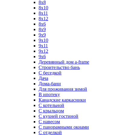
8x8
8х10
8х11
8х12
8х6
8х9
9x9
9х10
9х11
9х12
9х6
Деревянный дом a-frame
Строительство бань
С беседкой
Дача
Дома-бани
Для проживания зимой
В ипотеку
Канадские каркасники
С котельной
С крыльцом
С кухней гостиной
С навесом
С панорамными окнами
С отделкой