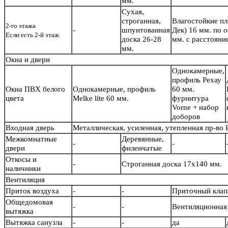
мм.
Сухая,
строганная,
Влагостойкие п
2-го этажа
-
шпунтованная
Дек) 16 мм. по 
Если есть 2-й этаж
доска 26-28
мм. с расстояни
мм.
Окна и двери
Однокамерные,
профиль Рехау
Окна ПВХ белого
Однокамерные, профиль
60 мм.
цвета
Melke lite 60 мм.
фурнитура
Vorne + набор
доборов
Входная дверь
Металлическая, усиленная, утепленная пр-во
Межкомнатные
Деревянные,
-
-
двери
филенчатые
Откосы и
-
Строганная доска 17х140 мм.
наличники
Вентиляция
Приток воздуха
-
-
Приточный кла
Общедомовая
-
-
Вентиляционная 
вытяжка
Вытяжка санузла
-
-
да