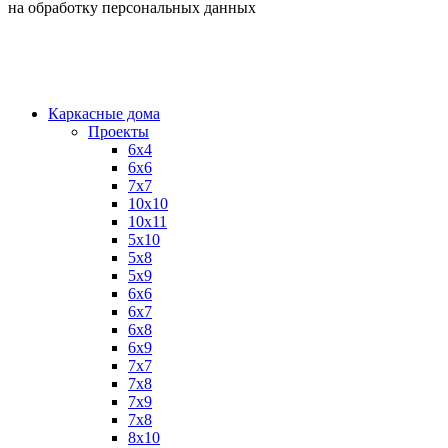
на обработку персональных данных
Каркасные дома
Проекты
6х4
6х6
7х7
10х10
10х11
5х10
5х8
5х9
6x6
6x7
6x8
6x9
7x7
7x8
7x9
7х8
8x10