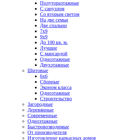
Полутораэтажные
С санузлом
Со вторым светом
На две семьи
Две спальни
7х9
9х9
До 100 кв. м.
Лучшие
С мансардой
Одноэтажные
Двухэтажные
Щитовые
6х6
Сборные
Эконом класса
Одноэтажные
Строительство
Загородные
Деревянные
Современные
Одноэтажные
Быстровозводимые
От производителя
Изготовление каркасных домов