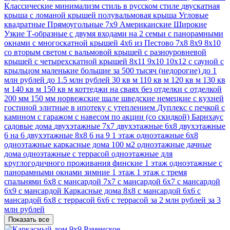
Классические
минимализм стиль
в русском стиле
двускатная
крыша
с ломаной крышей
полувальмовая крыша
Угловые
квадратные
Прямоугольные
7х9
Американские
Широкие
Узкие
Т-образные
с двумя входами на 2 семьи
с панорамными
окнами
с многоскатной крышей
4х6
из Пестово
7х8
8х9
8х10
со вторым светом
с вальмовой крышей
с разноуровневой
крышей
с четырехскатной крышей
8х11
9х10
10х12
с сауной
с
крыльцом
маленькие
большие
за 500 тысяч (недорогие)
до 1
млн рублей
до 1.5 млн рублей
30 кв м
110 кв м
120 кв м
130 кв
м
140 кв м
150 кв м
коттеджи
на сваях
без отделки
с отделкой
200 мм
150 мм
норвежские
шале
шведские
немецкие
с кухней
гостиной
элитные
в ипотеку
с утеплением
Дуплекс
с печкой
с
камином
с гаражом
с навесом
по акции (со скидкой)
Барнхаус
садовые дома
двухэтажные 7х7
двухэтажные 6х8
двухэтажные
6 на 6
двухэтажные 8х8
6 на 9 1 этаж
одноэтажные 6х8
одноэтажные каркасные дома 100 м2
одноэтажные дачные
дома
одноэтажные с террасой
одноэтажные для
круглогодичного проживания
финские 1 этаж
одноэтажные с
панорамными окнами
зимние 1 этаж
1 этаж с тремя
спальнями
6х8 с мансардой
7х7 с мансардой
6х7 с мансардой
6x9 с мансардой
Каркасные дома 8х8 с мансардой
6х6 с
мансардой
6х8 с террасой
6x6 с террасой
за 2 млн рублей
за 3
млн рублей
Показать все