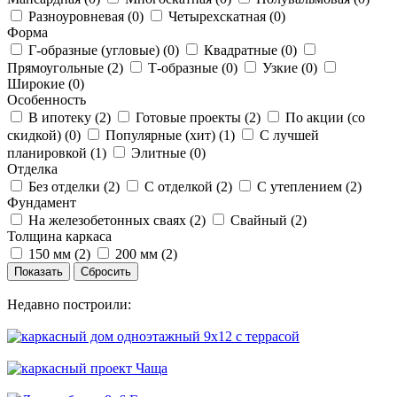
Разноуровневая (
0
)
Четырехскатная (
0
)
Форма
Г-образные (угловые) (
0
)
Квадратные (
0
)
Прямоугольные (
2
)
Т-образные (
0
)
Узкие (
0
)
Широкие (
0
)
Особенность
В ипотеку (
2
)
Готовые проекты (
2
)
По акции (со
скидкой) (
0
)
Популярные (хит) (
1
)
С лучшей
планировкой (
1
)
Элитные (
0
)
Отделка
Без отделки (
2
)
С отделкой (
2
)
С утеплением (
2
)
Фундамент
На железобетонных сваях (
2
)
Свайный (
2
)
Толщина каркаса
150 мм (
2
)
200 мм (
2
)
Недавно построили: