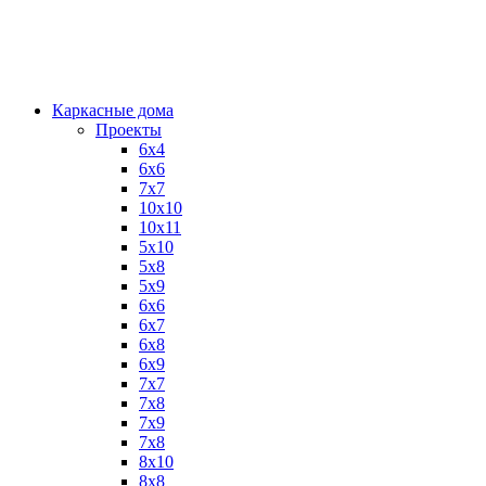
Каркасные дома
Проекты
6х4
6х6
7х7
10х10
10х11
5х10
5х8
5х9
6x6
6x7
6x8
6x9
7x7
7x8
7x9
7х8
8x10
8x8