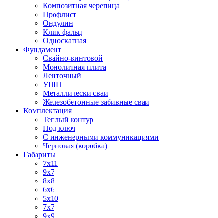
Композитная черепица
Профлист
Ондулин
Клик фальц
Односкатная
Фундамент
Свайно-винтовой
Монолитная плита
Ленточный
УШП
Металлически сваи
Железобетонные забивные сваи
Комплектация
Теплый контур
Под ключ
С инженерными коммуникациями
Черновая (коробка)
Габариты
7х11
9х7
8x8
6x6
5х10
7x7
9x9