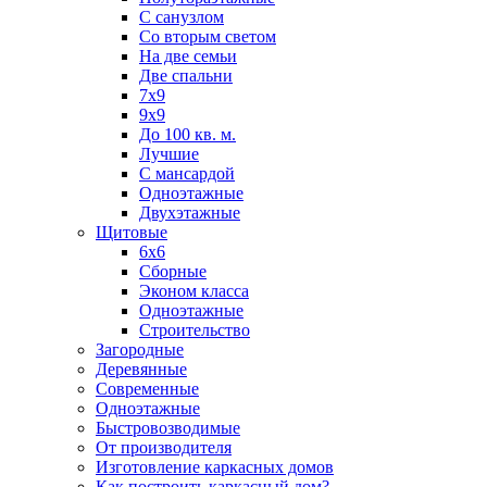
С санузлом
Со вторым светом
На две семьи
Две спальни
7х9
9х9
До 100 кв. м.
Лучшие
С мансардой
Одноэтажные
Двухэтажные
Щитовые
6х6
Сборные
Эконом класса
Одноэтажные
Строительство
Загородные
Деревянные
Современные
Одноэтажные
Быстровозводимые
От производителя
Изготовление каркасных домов
Как построить каркасный дом?