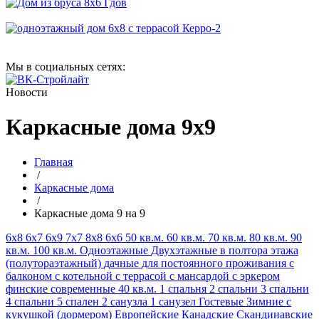
Мы в социальных сетях:
Новости
Каркасные дома 9х9
Главная
/
Каркасные дома
/
Каркасные дома 9 на 9
6х8
6х7
6х9
7х7
8х8
6х6
50 кв.м.
60 кв.м.
70 кв.м.
80 кв.м.
90
кв.м.
100 кв.м.
Одноэтажные
Двухэтажные
в полтора этажа
(полутораэтажный)
дачные
для постоянного проживания
с
балконом
с котельной
с террасой
с мансардой
с эркером
финские
современные
40 кв.м.
1 спальня
2 спальни
3 спальни
4 спальни
5 спален
2 санузла
1 санузел
Гостевые
Зимние
с
кукушкой (дормером)
Европейские
Канадские
Скандинавские