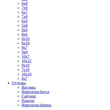
6x8
7x9
6x7
7x8
6x9
5x8
8x9
8x6
6х10
8x10
9x7
9х8
10х7
10x12
9x10
7x10
10x10
8х7
Отделка
Вагонка
Имитация бруса
Сайдинг
Панели
Имитация бревна