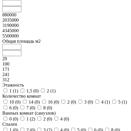
880000
2035000
3190000
4345000
5500000
Общая площадь м2
29
100
171
241
312
Этажность
1 (
1
)
1,5 (
0
)
2 (
1
)
Количество комнат
10 (
0
)
14 (
0
)
16 (
0
)
2 (
0
)
3 (
0
)
4 (
1
)
5 (
1
)
6 (
0
)
7 (
0
)
8 (
0
)
Ванных комнат (санузлов)
0 (
0
)
1 (
2
)
2 (
0
)
4 (
0
)
Спален
1 (
0
)
2 (
0
)
3 (
2
)
4 (
0
)
5 (
0
)
6 (
0
)
8 (
0
)