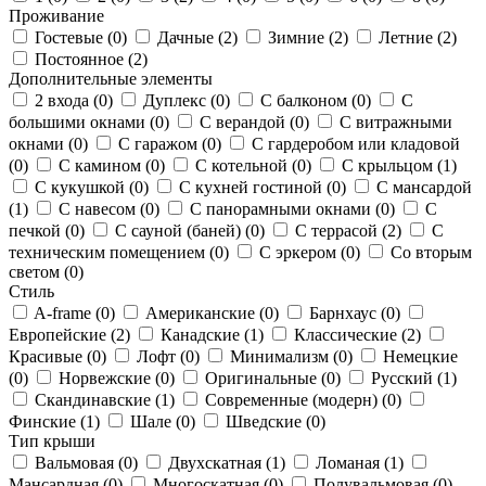
Проживание
Гостевые (
0
)
Дачные (
2
)
Зимние (
2
)
Летние (
2
)
Постоянное (
2
)
Дополнительные элементы
2 входа (
0
)
Дуплекс (
0
)
С балконом (
0
)
С
большими окнами (
0
)
С верандой (
0
)
С витражными
окнами (
0
)
С гаражом (
0
)
С гардеробом или кладовой
(
0
)
С камином (
0
)
С котельной (
0
)
С крыльцом (
1
)
С кукушкой (
0
)
С кухней гостиной (
0
)
С мансардой
(
1
)
С навесом (
0
)
С панорамными окнами (
0
)
С
печкой (
0
)
С сауной (баней) (
0
)
С террасой (
2
)
С
техническим помещением (
0
)
С эркером (
0
)
Со вторым
светом (
0
)
Стиль
A-frame (
0
)
Американские (
0
)
Барнхаус (
0
)
Европейские (
2
)
Канадские (
1
)
Классические (
2
)
Красивые (
0
)
Лофт (
0
)
Минимализм (
0
)
Немецкие
(
0
)
Норвежские (
0
)
Оригинальные (
0
)
Русский (
1
)
Скандинавские (
1
)
Современные (модерн) (
0
)
Финские (
1
)
Шале (
0
)
Шведские (
0
)
Тип крыши
Вальмовая (
0
)
Двухскатная (
1
)
Ломаная (
1
)
Мансардная (
0
)
Многоскатная (
0
)
Полувальмовая (
0
)