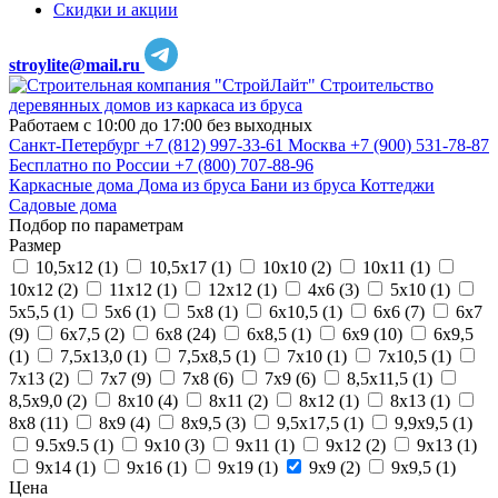
Скидки и акции
stroylite@mail.ru
Строительство
деревянных домов из каркаса из бруса
Работаем с 10:00 до 17:00 без выходных
Санкт-Петербург
+7 (812) 997-33-61
Москва
+7 (900) 531-78-87
Бесплатно по России
+7 (800) 707-88-96
Каркасные дома
Дома из бруса
Бани из бруса
Коттеджи
Садовые дома
Подбор по параметрам
Размер
10,5х12 (
1
)
10,5х17 (
1
)
10х10 (
2
)
10х11 (
1
)
10х12 (
2
)
11х12 (
1
)
12х12 (
1
)
4х6 (
3
)
5х10 (
1
)
5х5,5 (
1
)
5х6 (
1
)
5х8 (
1
)
6х10,5 (
1
)
6х6 (
7
)
6х7
(
9
)
6х7,5 (
2
)
6х8 (
24
)
6х8,5 (
1
)
6х9 (
10
)
6х9,5
(
1
)
7,5х13,0 (
1
)
7,5х8,5 (
1
)
7х10 (
1
)
7х10,5 (
1
)
7х13 (
2
)
7х7 (
9
)
7х8 (
6
)
7х9 (
6
)
8,5х11,5 (
1
)
8,5х9,0 (
2
)
8х10 (
4
)
8х11 (
2
)
8х12 (
1
)
8х13 (
1
)
8х8 (
11
)
8х9 (
4
)
8х9,5 (
3
)
9,5х17,5 (
1
)
9,9х9,5 (
1
)
9.5х9.5 (
1
)
9х10 (
3
)
9х11 (
1
)
9х12 (
2
)
9х13 (
1
)
9х14 (
1
)
9х16 (
1
)
9х19 (
1
)
9х9 (
2
)
9х9,5 (
1
)
Цена