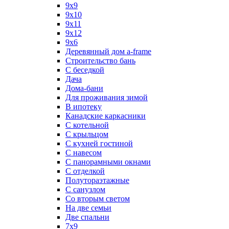
9x9
9х10
9х11
9х12
9х6
Деревянный дом a-frame
Строительство бань
С беседкой
Дача
Дома-бани
Для проживания зимой
В ипотеку
Канадские каркасники
С котельной
С крыльцом
С кухней гостиной
С навесом
С панорамными окнами
С отделкой
Полутораэтажные
С санузлом
Со вторым светом
На две семьи
Две спальни
7х9