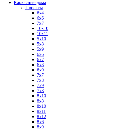
Каркасные дома
Проекты
6х4
6х6
7х7
10х10
10х11
5х10
5х8
5х9
6x6
6x7
6x8
6x9
7x7
7x8
7x9
7х8
8x10
8x8
8х10
8х11
8х12
8х6
8х9