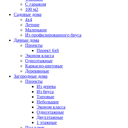
С гаражом
100 м2
Садовые дома
4х4
Летние
Маленькие
Из профилированного бруса
Дачные дома
Проекты
Проект 6х6
Эконом класса
Одноэтажные
Каркасно-щитовые
Деревянные
Загородные дома
Проекты
Из дерева
Из бруса
Типовые
Небольшие
Эконом класса
Одноэтажные
Двухэтажные
1 этажные
Под ключ