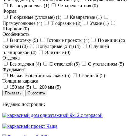
Разноуровневая (
1
)
Четырехскатная (
0
)
Форма
Г-образные (угловые) (
1
)
Квадратные (
1
)
Прямоугольные (
4
)
Т-образные (
2
)
Узкие (
1
)
Широкие (
0
)
Особенность
В ипотеку (
5
)
Готовые проекты (
4
)
По акции (со
скидкой) (
0
)
Популярные (хит) (
4
)
С лучшей
планировкой (
4
)
Элитные (
0
)
Отделка
Без отделки (
4
)
С отделкой (
5
)
С утеплением (
5
)
Фундамент
На железобетонных сваях (
5
)
Свайный (
5
)
Толщина каркаса
150 мм (
5
)
200 мм (
5
)
Недавно построили: