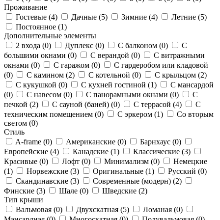
Проживание
Гостевые (
4
)
Дачные (
5
)
Зимние (
4
)
Летние (
5
)
Постоянное (
1
)
Дополнительные элементы
2 входа (
0
)
Дуплекс (
0
)
С балконом (
0
)
С
большими окнами (
0
)
С верандой (
0
)
С витражными
окнами (
0
)
С гаражом (
0
)
С гардеробом или кладовой
(
0
)
С камином (
2
)
С котельной (
0
)
С крыльцом (
2
)
С кукушкой (
0
)
С кухней гостиной (
1
)
С мансардой
(
0
)
С навесом (
0
)
С панорамными окнами (
0
)
С
печкой (
2
)
С сауной (баней) (
0
)
С террасой (
4
)
С
техническим помещением (
0
)
С эркером (
1
)
Со вторым
светом (
0
)
Стиль
A-frame (
0
)
Американские (
0
)
Барнхаус (
0
)
Европейские (
4
)
Канадские (
1
)
Классические (
3
)
Красивые (
0
)
Лофт (
0
)
Минимализм (
0
)
Немецкие
(
1
)
Норвежские (
3
)
Оригинальные (
1
)
Русский (
0
)
Скандинавские (
3
)
Современные (модерн) (
2
)
Финские (
3
)
Шале (
0
)
Шведские (
2
)
Тип крыши
Вальмовая (
0
)
Двухскатная (
5
)
Ломаная (
0
)
Мансардная (
0
)
Многоскатная (
0
)
Полувальмовая (
0
)