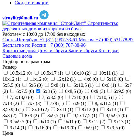
Скидки и акции
stroylite@mail.ru
Строительство
деревянных домов из каркаса из бруса
Работаем с 10:00 до 17:00 без выходных
Санкт-Петербург
+7 (812) 997-33-61
Москва
+7 (900) 531-78-87
Бесплатно по России
+7 (800) 707-88-96
Каркасные дома
Дома из бруса
Бани из бруса
Коттеджи
Садовые дома
Подбор по параметрам
Размер
10,5х12 (
0
)
10,5х17 (
1
)
10х10 (
2
)
10х11 (
1
)
10х12 (
1
)
11х12 (
0
)
12х12 (
1
)
4х6 (
0
)
5х10 (
0
)
5х5,5 (
0
)
5х6 (
0
)
5х8 (
1
)
6х10,5 (
1
)
6х6 (
1
)
6х7
(
2
)
6х7,5 (
0
)
6х8 (
5
)
6х8,5 (
0
)
6х9 (
3
)
6х9,5 (
0
)
7,5х13,0 (
0
)
7,5х8,5 (
0
)
7х10 (
0
)
7х10,5 (
1
)
7х13 (
2
)
7х7 (
3
)
7х8 (
1
)
7х9 (
1
)
8,5х11,5 (
1
)
8,5х9,0 (
1
)
8х10 (
2
)
8х11 (
1
)
8х12 (
0
)
8х13 (
1
)
8х8 (
2
)
8х9 (
2
)
8х9,5 (
1
)
9,5х17,5 (
1
)
9,9х9,5 (
0
)
9.5х9.5 (
0
)
9х10 (
1
)
9х11 (
0
)
9х12 (
2
)
9х13 (
1
)
9х14 (
1
)
9х16 (
0
)
9х19 (
0
)
9х9 (
1
)
9х9,5 (
0
)
Цена