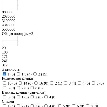
880000
2035000
3190000
4345000
5500000
Общая площадь м2
29
100
171
241
312
Этажность
1 (
5
)
1,5 (
4
)
2 (
15
)
Количество комнат
10 (
0
)
14 (
0
)
16 (
0
)
2 (
1
)
3 (
4
)
4 (
0
)
5 (
0
)
6 (
0
)
7 (
0
)
8 (
0
)
Ванных комнат (санузлов)
0 (
0
)
1 (
5
)
2 (
0
)
4 (
0
)
Спален
1 (
4
)
2 (
1
)
3 (
0
)
4 (
0
)
5 (
0
)
6 (
0
)
8 (
0
)