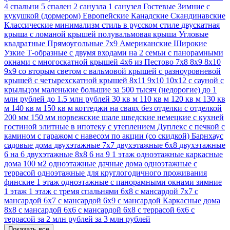
4 спальни
5 спален
2 санузла
1 санузел
Гостевые
Зимние
с
кукушкой (дормером)
Европейские
Канадские
Скандинавские
Классические
минимализм стиль
в русском стиле
двускатная
крыша
с ломаной крышей
полувальмовая крыша
Угловые
квадратные
Прямоугольные
7х9
Американские
Широкие
Узкие
Т-образные
с двумя входами на 2 семьи
с панорамными
окнами
с многоскатной крышей
4х6
из Пестово
7х8
8х9
8х10
9х9
со вторым светом
с вальмовой крышей
с разноуровневой
крышей
с четырехскатной крышей
8х11
9х10
10х12
с сауной
с
крыльцом
маленькие
большие
за 500 тысяч (недорогие)
до 1
млн рублей
до 1.5 млн рублей
30 кв м
110 кв м
120 кв м
130 кв
м
140 кв м
150 кв м
коттеджи
на сваях
без отделки
с отделкой
200 мм
150 мм
норвежские
шале
шведские
немецкие
с кухней
гостиной
элитные
в ипотеку
с утеплением
Дуплекс
с печкой
с
камином
с гаражом
с навесом
по акции (со скидкой)
Барнхаус
садовые дома
двухэтажные 7х7
двухэтажные 6х8
двухэтажные
6 на 6
двухэтажные 8х8
6 на 9 1 этаж
одноэтажные каркасные
дома 100 м2
одноэтажные дачные дома
одноэтажные с
террасой
одноэтажные для круглогодичного проживания
финские 1 этаж
одноэтажные с панорамными окнами
зимние
1 этаж
1 этаж с тремя спальнями
6х8 с мансардой
7х7 с
мансардой
6х7 с мансардой
6x9 с мансардой
Каркасные дома
8х8 с мансардой
6х6 с мансардой
6х8 с террасой
6x6 с
террасой
за 2 млн рублей
за 3 млн рублей
Показать все