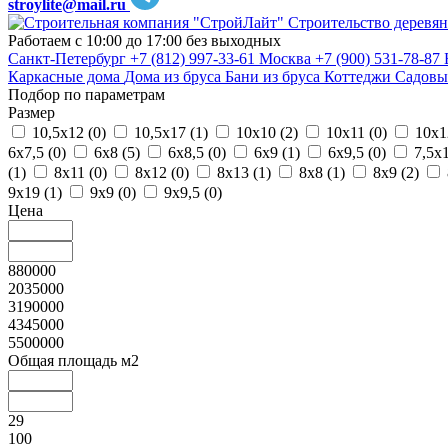
stroylite@mail.ru
Строительство деревян
Работаем с 10:00 до 17:00 без выходных
Санкт-Петербург
+7 (812) 997-33-61
Москва
+7 (900) 531-78-87
Каркасные дома
Дома из бруса
Бани из бруса
Коттеджи
Садовы
Подбор по параметрам
Размер
10,5х12 (
0
)
10,5х17 (
1
)
10х10 (
2
)
10х11 (
0
)
10х1
6х7,5 (
0
)
6х8 (
5
)
6х8,5 (
0
)
6х9 (
1
)
6х9,5 (
0
)
7,5х1
(
1
)
8х11 (
0
)
8х12 (
0
)
8х13 (
1
)
8х8 (
1
)
8х9 (
2
)
9х19 (
1
)
9х9 (
0
)
9х9,5 (
0
)
Цена
880000
2035000
3190000
4345000
5500000
Общая площадь м2
29
100