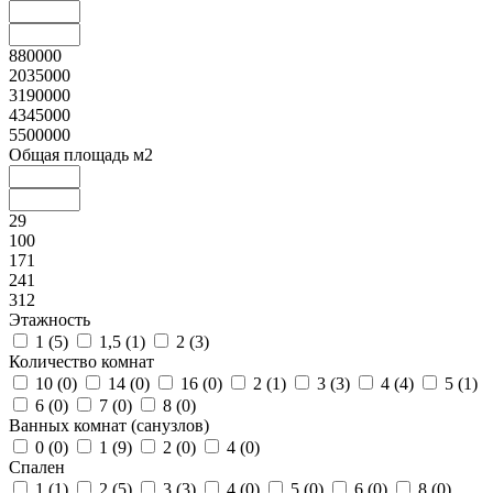
880000
2035000
3190000
4345000
5500000
Общая площадь м2
29
100
171
241
312
Этажность
1 (
5
)
1,5 (
1
)
2 (
3
)
Количество комнат
10 (
0
)
14 (
0
)
16 (
0
)
2 (
1
)
3 (
3
)
4 (
4
)
5 (
1
)
6 (
0
)
7 (
0
)
8 (
0
)
Ванных комнат (санузлов)
0 (
0
)
1 (
9
)
2 (
0
)
4 (
0
)
Спален
1 (
1
)
2 (
5
)
3 (
3
)
4 (
0
)
5 (
0
)
6 (
0
)
8 (
0
)