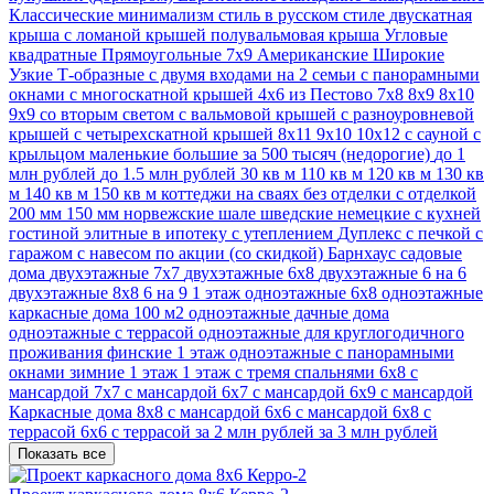
Классические
минимализм стиль
в русском стиле
двускатная
крыша
с ломаной крышей
полувальмовая крыша
Угловые
квадратные
Прямоугольные
7х9
Американские
Широкие
Узкие
Т-образные
с двумя входами на 2 семьи
с панорамными
окнами
с многоскатной крышей
4х6
из Пестово
7х8
8х9
8х10
9х9
со вторым светом
с вальмовой крышей
с разноуровневой
крышей
с четырехскатной крышей
8х11
9х10
10х12
с сауной
с
крыльцом
маленькие
большие
за 500 тысяч (недорогие)
до 1
млн рублей
до 1.5 млн рублей
30 кв м
110 кв м
120 кв м
130 кв
м
140 кв м
150 кв м
коттеджи
на сваях
без отделки
с отделкой
200 мм
150 мм
норвежские
шале
шведские
немецкие
с кухней
гостиной
элитные
в ипотеку
с утеплением
Дуплекс
с печкой
с
гаражом
с навесом
по акции (со скидкой)
Барнхаус
садовые
дома
двухэтажные 7х7
двухэтажные 6х8
двухэтажные 6 на 6
двухэтажные 8х8
6 на 9 1 этаж
одноэтажные 6х8
одноэтажные
каркасные дома 100 м2
одноэтажные дачные дома
одноэтажные с террасой
одноэтажные для круглогодичного
проживания
финские 1 этаж
одноэтажные с панорамными
окнами
зимние 1 этаж
1 этаж с тремя спальнями
6х8 с
мансардой
7х7 с мансардой
6х7 с мансардой
6x9 с мансардой
Каркасные дома 8х8 с мансардой
6х6 с мансардой
6х8 с
террасой
6x6 с террасой
за 2 млн рублей
за 3 млн рублей
Показать все