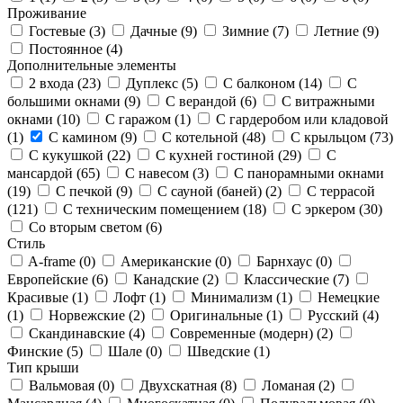
Проживание
Гостевые (
3
)
Дачные (
9
)
Зимние (
7
)
Летние (
9
)
Постоянное (
4
)
Дополнительные элементы
2 входа (
23
)
Дуплекс (
5
)
С балконом (
14
)
С
большими окнами (
9
)
С верандой (
6
)
С витражными
окнами (
10
)
С гаражом (
1
)
С гардеробом или кладовой
(
1
)
С камином (
9
)
С котельной (
48
)
С крыльцом (
73
)
С кукушкой (
22
)
С кухней гостиной (
29
)
С
мансардой (
65
)
С навесом (
3
)
С панорамными окнами
(
19
)
С печкой (
9
)
С сауной (баней) (
2
)
С террасой
(
121
)
С техническим помещением (
18
)
С эркером (
30
)
Со вторым светом (
6
)
Стиль
A-frame (
0
)
Американские (
0
)
Барнхаус (
0
)
Европейские (
6
)
Канадские (
2
)
Классические (
7
)
Красивые (
1
)
Лофт (
1
)
Минимализм (
1
)
Немецкие
(
1
)
Норвежские (
2
)
Оригинальные (
1
)
Русский (
4
)
Скандинавские (
4
)
Современные (модерн) (
2
)
Финские (
5
)
Шале (
0
)
Шведские (
1
)
Тип крыши
Вальмовая (
0
)
Двухскатная (
8
)
Ломаная (
2
)