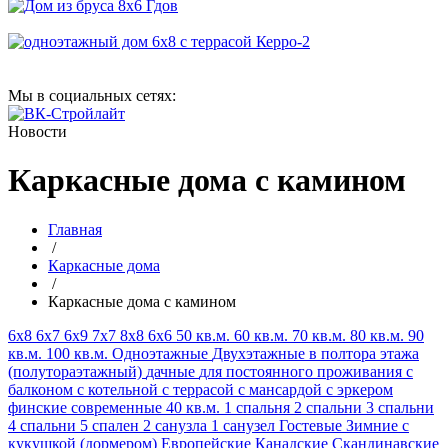
Мы в социальных сетях:
Новости
Каркасные дома с камином
Главная
/
Каркасные дома
/
Каркасные дома с камином
6х8
6х7
6х9
7х7
8х8
6х6
50 кв.м.
60 кв.м.
70 кв.м.
80 кв.м.
90
кв.м.
100 кв.м.
Одноэтажные
Двухэтажные
в полтора этажа
(полутораэтажный)
дачные
для постоянного проживания
с
балконом
с котельной
с террасой
с мансардой
с эркером
финские
современные
40 кв.м.
1 спальня
2 спальни
3 спальни
4 спальни
5 спален
2 санузла
1 санузел
Гостевые
Зимние
с
кукушкой (дормером)
Европейские
Канадские
Скандинавские