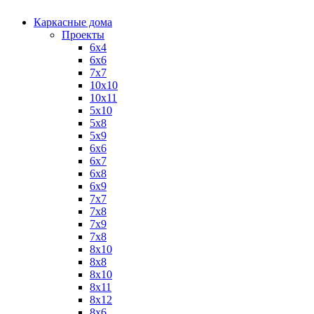
Каркасные дома
Проекты
6х4
6х6
7х7
10х10
10х11
5х10
5х8
5х9
6x6
6x7
6x8
6x9
7x7
7x8
7x9
7х8
8x10
8x8
8х10
8х11
8х12
8х6