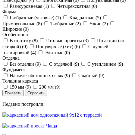
Мансардная (
4
)
Многоскатная (
0
)
Полувальмовая (
0
)
Разноуровневая (
1
)
Четырехскатная (
0
)
Форма
Г-образные (угловые) (
1
)
Квадратные (
5
)
Прямоугольные (
8
)
Т-образные (
2
)
Узкие (
2
)
Широкие (
0
)
Особенность
В ипотеку (
8
)
Готовые проекты (
3
)
По акции (со
скидкой) (
0
)
Популярные (хит) (
6
)
С лучшей
планировкой (
4
)
Элитные (
0
)
Отделка
Без отделки (
9
)
С отделкой (
9
)
С утеплением (
9
)
Фундамент
На железобетонных сваях (
9
)
Свайный (
9
)
Толщина каркаса
150 мм (
9
)
200 мм (
9
)
Недавно построили: