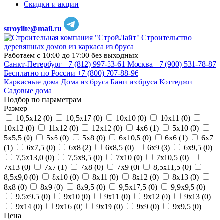
Скидки и акции
stroylite@mail.ru
Строительство
деревянных домов из каркаса из бруса
Работаем с 10:00 до 17:00 без выходных
Санкт-Петербург
+7 (812) 997-33-61
Москва
+7 (900) 531-78-87
Бесплатно по России
+7 (800) 707-88-96
Каркасные дома
Дома из бруса
Бани из бруса
Коттеджи
Садовые дома
Подбор по параметрам
Размер
10,5х12 (
0
)
10,5х17 (
0
)
10х10 (
0
)
10х11 (
0
)
10х12 (
0
)
11х12 (
0
)
12х12 (
0
)
4х6 (
1
)
5х10 (
0
)
5х5,5 (
0
)
5х6 (
0
)
5х8 (
0
)
6х10,5 (
0
)
6х6 (
1
)
6х7
(
1
)
6х7,5 (
0
)
6х8 (
2
)
6х8,5 (
0
)
6х9 (
3
)
6х9,5 (
0
)
7,5х13,0 (
0
)
7,5х8,5 (
0
)
7х10 (
0
)
7х10,5 (
0
)
7х13 (
0
)
7х7 (
1
)
7х8 (
0
)
7х9 (
0
)
8,5х11,5 (
0
)
8,5х9,0 (
0
)
8х10 (
0
)
8х11 (
0
)
8х12 (
0
)
8х13 (
0
)
8х8 (
0
)
8х9 (
0
)
8х9,5 (
0
)
9,5х17,5 (
0
)
9,9х9,5 (
0
)
9.5х9.5 (
0
)
9х10 (
0
)
9х11 (
0
)
9х12 (
0
)
9х13 (
0
)
9х14 (
0
)
9х16 (
0
)
9х19 (
0
)
9х9 (
0
)
9х9,5 (
0
)
Цена