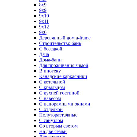
8х9
9x9
9х10
9х11
9х12
9х6
Деревянный дом a-frame
Строительство бань
С беседкой
Дача
Дома-бани
Для проживания зимой
В ипотеку
Канадские каркасники
С котельной
С крыльцом
С кухней гостиной
С навесом
С панорамными окнами
С отделкой
Полутораэтажные
С санузлом
Со вторым светом
На две семьи
Две спальни