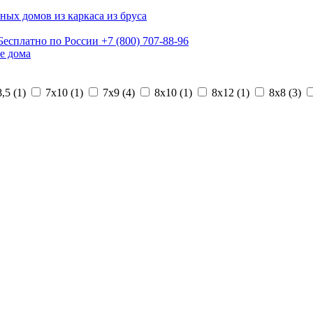
ных домов из каркаса из бруса
Бесплатно по России
+7 (800) 707-88-96
е дома
,5 (
1
)
7х10 (
1
)
7х9 (
4
)
8х10 (
1
)
8х12 (
1
)
8х8 (
3
)