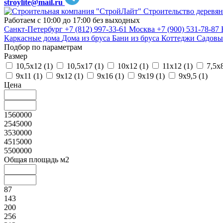
stroylite@mail.ru
Строительство деревян
Работаем с 10:00 до 17:00 без выходных
Санкт-Петербург
+7 (812) 997-33-61
Москва
+7 (900) 531-78-87
Каркасные дома
Дома из бруса
Бани из бруса
Коттеджи
Садовы
Подбор по параметрам
Размер
10,5х12 (
1
)
10,5х17 (
1
)
10х12 (
1
)
11х12 (
1
)
7,5х8
9х11 (
1
)
9х12 (
1
)
9х16 (
1
)
9х19 (
1
)
9х9,5 (
1
)
Цена
1560000
2545000
3530000
4515000
5500000
Общая площадь м2
87
143
200
256