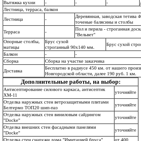
Вытяжка кухни
-
-
-
Лестница, терраса, балкон
Деревянная, заводская тетива 4
Лестница
-
точеные балясины и столб
Пол и перила - строганная дос
Терраса
-
"Вельвет"
Опорные столбы,
Брус сухой
Брус сухой стр
матицы
строганный 90х140 мм.
Балкон
-
-
Сборка
Сборка на участке заказчика
Бесплатно в радиусе 450 км. от нашего произв
Доставка
Новгородской области, далее 190 руб. 1 км.
Дополнительные работы, на выбор:
Антисептирование силового каркаса, антисептик
уточняйте
ХМ-11
Отделка наружных стен ветрозащитными плитами
уточняйте
Белтермо ТОП20 шип-паз
Отделка наружных стен виниловым сайдингом
уточняйте
"Docke"
Отделка внешних стен фасадными панелями
уточняйте
"Docke"
Отделка стен снаружи дома "Имитацией бруса"
от 400