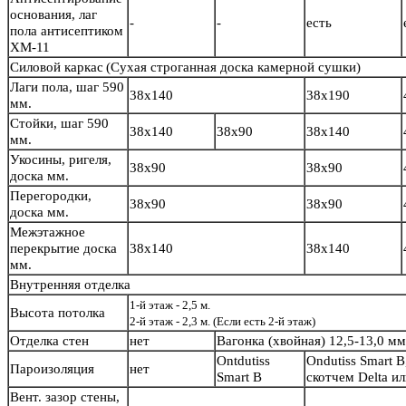
основания, лаг
-
-
есть
пола антисептиком
ХМ-11
Силовой каркас
(Сухая строганная доска камерной сушки)
Лаги пола, шаг 590
38х140
38х190
мм.
Стойки, шаг 590
38х140
38х90
38х140
мм.
Укосины, ригеля,
38х90
38х90
доска мм.
Перегородки,
38х90
38х90
доска мм.
Межэтажное
перекрытие доска
38х140
38х140
мм.
Внутренняя отделка
1-й этаж - 2,5 м.
Высота потолка
2-й этаж - 2,3 м. (Если есть 2-й этаж)
Отделка стен
нет
Вагонка (хвойная) 12,5-13,0 м
Ontdutiss
Ondutiss Smart B
Пароизоляция
нет
Smart B
скотчем Delta и
Вент. зазор стены,