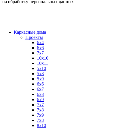
на обработку персональных данных
Каркасные дома
Проекты
6х4
6х6
7х7
10х10
10х11
5х10
5х8
5х9
6x6
6x7
6x8
6x9
7x7
7x8
7x9
7х8
8x10