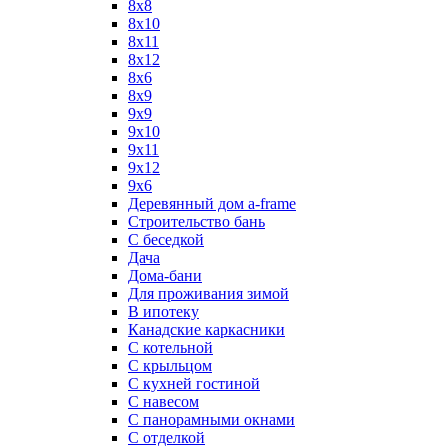
8x8
8х10
8х11
8х12
8х6
8х9
9x9
9х10
9х11
9х12
9х6
Деревянный дом a-frame
Строительство бань
С беседкой
Дача
Дома-бани
Для проживания зимой
В ипотеку
Канадские каркасники
С котельной
С крыльцом
С кухней гостиной
С навесом
С панорамными окнами
С отделкой