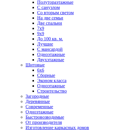
Полутораэтажные
С санузлом
Со вторым светом
На две семьи
Две спальни
7х9
9х9
До 100 кв. м.
Лучшие
С мансардой
Одноэтажные
Двухэтажные
Щитовые
6х6
Сборные
Эконом класса
Одноэтажные
Строительство
Загородные
Деревянные
Современные
Одноэтажные
Быстровозводимые
От производителя
Изготовление каркасных домов