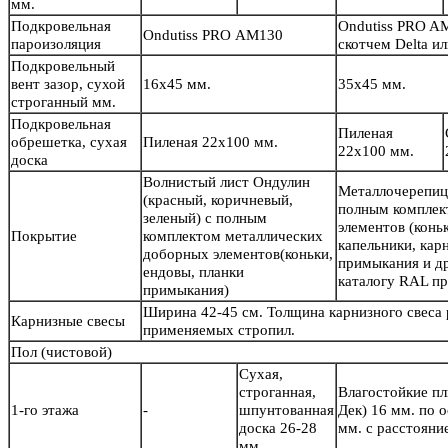
мм.
Подкровельная
Ondutiss PRO A
Ondutiss PRO АМ130
пароизоляция
скотчем Delta 
Подкровельный
вент зазор, сухой
16х45 мм.
35х45 мм.
строганный мм.
Подкровельная
Пиленая
обрешетка, сухая
Пиленая 22х100 мм.
22х100 мм.
доска
Волнистый лист Ондулин
Металлочерепиц
(красный, коричневый,
полным комплек
зеленый) с полным
элементов (конь
Покрытие
комплектом металлических
капельники, кар
доборных элементов(коньки,
примыкания и др
ендовы, планки
каталогу RAL пр
примыкания)
Ширина 42-45 см. Толщина карнизного свеса
Карнизные свесы
применяемых стропил.
Пол
(чистовой)
Сухая,
строганная,
Влагостойкие п
1-го этажа
-
шпунтованная
Дек) 16 мм. по 
доска 26-28
мм. с расстояни
мм.