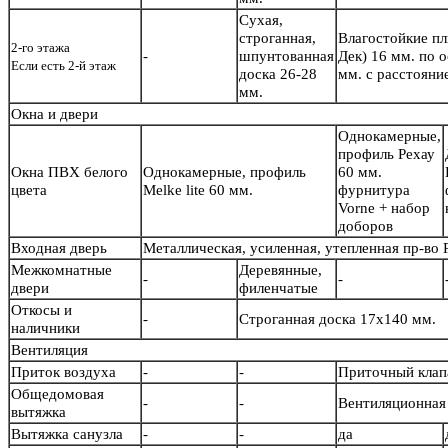
Сухая,
строганная,
Влагостойкие п
2-го этажа
-
шпунтованная
Дек) 16 мм. по 
Если есть 2-й этаж
доска 26-28
мм. с расстояни
мм.
Окна и двери
Однокамерные,
профиль Рехау
Окна ПВХ белого
Однокамерные, профиль
60 мм.
цвета
Melke lite 60 мм.
фурнитура
Vorne + набор
доборов
Входная дверь
Металлическая, усиленная, утепленная пр-во
Межкомнатные
Деревянные,
-
-
двери
филенчатые
Откосы и
-
Строганная доска 17х140 мм.
наличники
Вентиляция
Приток воздуха
-
-
Приточный кла
Общедомовая
-
-
Вентиляционная 
вытяжка
Вытяжка санузла
-
-
да