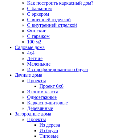
Как построить каркасный дом?
С балконом
С эркером
С внешней отделкой
С внутренней отделкой
Финские
С гаражом
100 м2
Садовые дома
4х4
Летние
Маленькие
Из профилированного бруса
Дачные дома
Проекты
Проект 6х6
Эконом класса
Одноэтажные
Каркасно-щитовые
Деревянные
Загородные дома
Проекты
Из дерева
Из бруса
Типовые