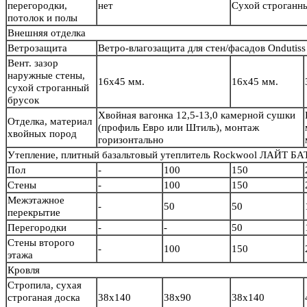
перегородки,
нет
Сухой строганн
потолок и полы
Внешняя отделка
Ветрозащита
Ветро-влагозащита для стен/фасадов Ondutiss
Вент. зазор
наружные стены,
16х45 мм.
16х45 мм.
сухой строганный
брусок
Хвойная вагонка 12,5-13,0 камерной сушки
Отделка, материал
(профиль Евро или Штиль), монтаж
хвойных пород
горизонтально
Утепление, плитный базальтовый утеплитель Rockwool ЛАЙТ БА
Пол
-
100
150
Стены
-
100
150
Межэтажное
-
50
50
перекрытие
Перегородки
-
-
50
Стены второго
-
100
150
этажа
Кровля
Стропила, сухая
строганая доска
38х140
38х90
38х140