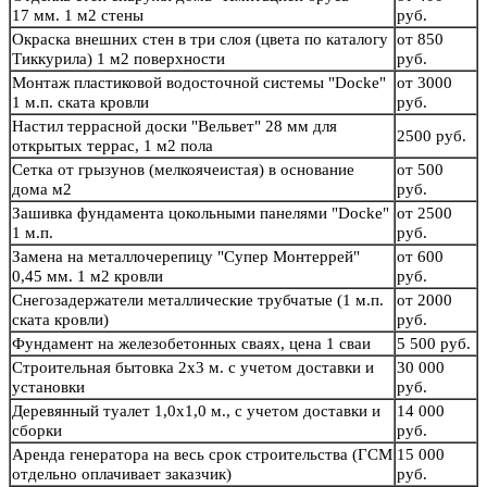
17 мм. 1 м2 стены
руб.
Окраска внешних стен в три слоя (цвета по каталогу
от 850
Тиккурила) 1 м2 поверхности
руб.
Монтаж пластиковой водосточной системы "Docke"
от 3000
1 м.п. ската кровли
руб.
Настил террасной доски "Вельвет" 28 мм для
2500 руб.
открытых террас, 1 м2 пола
Сетка от грызунов (мелкоячеистая) в основание
от 500
дома м2
руб.
Зашивка фундамента цокольными панелями "Docke"
от 2500
1 м.п.
руб.
Замена на металлочерепицу "Супер Монтеррей"
от 600
0,45 мм. 1 м2 кровли
руб.
Снегозадержатели металлические трубчатые (1 м.п.
от 2000
ската кровли)
руб.
Фундамент на железобетонных сваях, цена 1 сваи
5 500 руб.
Строительная бытовка 2х3 м. с учетом доставки и
30 000
установки
руб.
Деревянный туалет 1,0х1,0 м., с учетом доставки и
14 000
сборки
руб.
Аренда генератора на весь срок строительства (ГСМ
15 000
отдельно оплачивает заказчик)
руб.