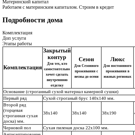
Материнский капитал
Работаем с материнским капиталом. Строим в кредит
Подробности дома
Комплектация
Доп услуги
Этапы работы
Закрытый
контур
Сезон
Люкс
Для тех, кто
Для Сезонного
Для постоянного
Комплектация
самостоятельно
проживания с
проживания в
хочет сделать
весны до осени
южных регионах
внутреннюю
отделку
Основание
(строганный сухой материал камерной сушки)
Первый ряд
Сухой строганый брус
140х140 мм.
Второй ряд
(торцевая
38х140
38х140
38х190
строганная сухая
доска) мм.
Черновой пол
Сухая пиленая доска 22х100 мм.
Антисептирование