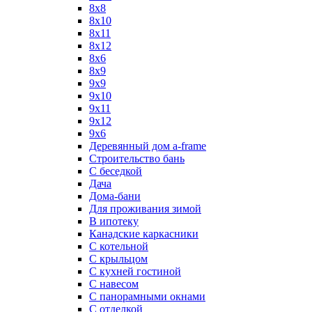
8x8
8х10
8х11
8х12
8х6
8х9
9x9
9х10
9х11
9х12
9х6
Деревянный дом a-frame
Строительство бань
С беседкой
Дача
Дома-бани
Для проживания зимой
В ипотеку
Канадские каркасники
С котельной
С крыльцом
С кухней гостиной
С навесом
С панорамными окнами
С отделкой