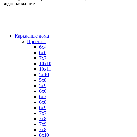
водоснабжение.
Каркасные дома
Проекты
6х4
6х6
7х7
10х10
10х11
5х10
5х8
5х9
6x6
6x7
6x8
6x9
7x7
7x8
7x9
7х8
8x10