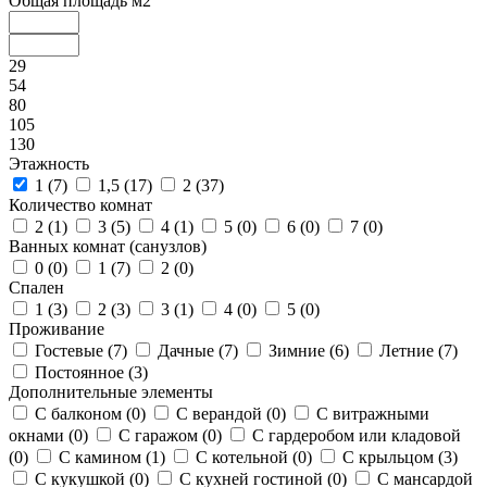
Общая площадь м2
29
54
80
105
130
Этажность
1 (
7
)
1,5 (
17
)
2 (
37
)
Количество комнат
2 (
1
)
3 (
5
)
4 (
1
)
5 (
0
)
6 (
0
)
7 (
0
)
Ванных комнат (санузлов)
0 (
0
)
1 (
7
)
2 (
0
)
Спален
1 (
3
)
2 (
3
)
3 (
1
)
4 (
0
)
5 (
0
)
Проживание
Гостевые (
7
)
Дачные (
7
)
Зимние (
6
)
Летние (
7
)
Постоянное (
3
)
Дополнительные элементы
С балконом (
0
)
С верандой (
0
)
С витражными
окнами (
0
)
С гаражом (
0
)
С гардеробом или кладовой
(
0
)
С камином (
1
)
С котельной (
0
)
С крыльцом (
3
)
С кукушкой (
0
)
С кухней гостиной (
0
)
С мансардой