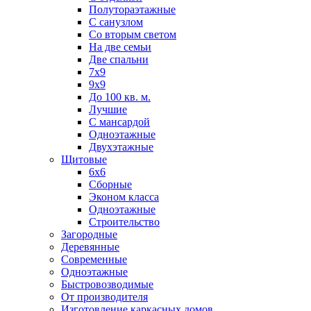
Полутораэтажные
С санузлом
Со вторым светом
На две семьи
Две спальни
7х9
9х9
До 100 кв. м.
Лучшие
С мансардой
Одноэтажные
Двухэтажные
Щитовые
6х6
Сборные
Эконом класса
Одноэтажные
Строительство
Загородные
Деревянные
Современные
Одноэтажные
Быстровозводимые
От производителя
Изготовление каркасных домов