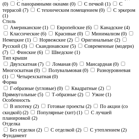
(
0
)
С панорамными окнами (
0
)
С печкой (
1
)
С
террасой (
7
)
С техническим помещением (
0
)
С эркером
(
1
)
Стиль
Американские (
1
)
Европейские (
6
)
Канадские (
4
)
Классические (
6
)
Красивые (
0
)
Минимализм (
0
)
Немецкие (
1
)
Норвежские (
2
)
Оригинальные (
2
)
Русский (
3
)
Скандинавские (
5
)
Современные (модерн)
(
7
)
Финские (
6
)
Шведские (
1
)
Тип крыши
Двухскатная (
7
)
Ломаная (
0
)
Мансардная (
0
)
Многоскатная (
0
)
Полувальмовая (
0
)
Разноуровневая
(
1
)
Четырехскатная (
0
)
Форма
Г-образные (угловые) (
0
)
Квадратные (
2
)
Прямоугольные (
5
)
Т-образные (
2
)
Узкие (
1
)
Особенность
В ипотеку (
2
)
Готовые проекты (
2
)
По акции (со
скидкой) (
2
)
Популярные (хит) (
1
)
С лучшей
планировкой (
2
)
Отделка
Без отделки (
2
)
С отделкой (
2
)
С утеплением (
2
)
Фундамент