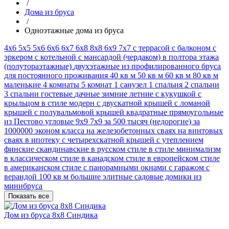
/
Дома из бруса
/
Одноэтажные дома из бруса
4х6
5х5
5х6
6x6
6х7
6х8
8х8
6х9
7х7
с террасой
с балконом
с
эркером
с котельной
с мансардой (чердаком)
в полтора этажа
(полутораэтажные)
двухэтажные
из профилированного бруса
для постоянного проживания
40 кв м
50 кв м
60 кв м
80 кв м
маленькие
4 комнаты
5 комнат
1 санузел
1 спальня
2 спальни
3 спальни
гостевые
дачные
зимние
летние
с кукушкой
с
крыльцом
в стиле модерн
с двускатной крышей
с ломаной
крышей
с полувальмовой крышей
квадратные
прямоугольные
из Пестово
угловые
9х9
7х9
за 500 тысяч (недорогие)
за
1000000
эконом класса
на железобетонных сваях
на винтовых
сваях
в ипотеку
с четырехскатной крышей
с утеплением
финские
скандинавские
в русском стиле
в стиле минимализм
в классическом стиле
в канадском стиле
в европейском стиле
в американском стиле
с панорамными окнами
с гаражом
с
верандой
100 кв м
большие
элитные
садовые домики из
минибруса
Показать все
Дом из бруса 8х8 Синдика