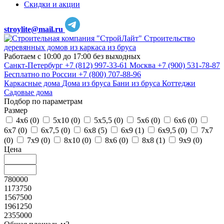
Скидки и акции
stroylite@mail.ru
Строительство
деревянных домов из каркаса из бруса
Работаем с 10:00 до 17:00 без выходных
Санкт-Петербург
+7 (812) 997-33-61
Москва
+7 (900) 531-78-87
Бесплатно по России
+7 (800) 707-88-96
Каркасные дома
Дома из бруса
Бани из бруса
Коттеджи
Садовые дома
Подбор по параметрам
Размер
4х6 (
0
)
5х10 (
0
)
5х5,5 (
0
)
5х6 (
0
)
6х6 (
0
)
6х7 (
0
)
6х7,5 (
0
)
6х8 (
5
)
6х9 (
1
)
6х9,5 (
0
)
7х7
(
0
)
7х9 (
0
)
8х10 (
0
)
8х6 (
0
)
8х8 (
1
)
9х9 (
0
)
Цена
780000
1173750
1567500
1961250
2355000