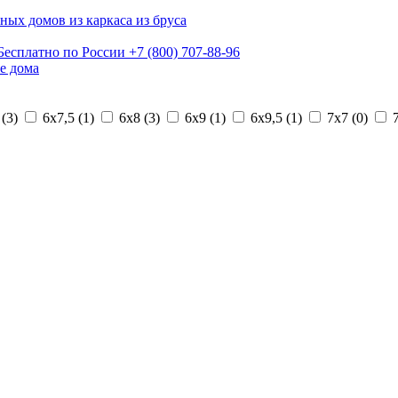
ных домов из каркаса из бруса
Бесплатно по России
+7 (800) 707-88-96
е дома
 (
3
)
6х7,5 (
1
)
6х8 (
3
)
6х9 (
1
)
6х9,5 (
1
)
7х7 (
0
)