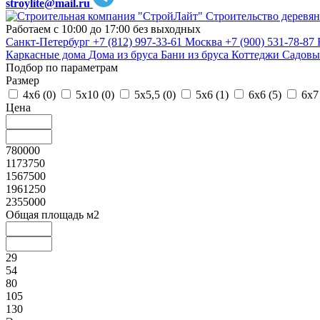
stroylite@mail.ru
Строительство деревян
Работаем с 10:00 до 17:00 без выходных
Санкт-Петербург
+7 (812) 997-33-61
Москва
+7 (900) 531-78-87
Каркасные дома
Дома из бруса
Бани из бруса
Коттеджи
Садовы
Подбор по параметрам
Размер
4х6 (
0
)
5х10 (
0
)
5х5,5 (
0
)
5х6 (
1
)
6х6 (
5
)
6х7
Цена
780000
1173750
1567500
1961250
2355000
Общая площадь м2
29
54
80
105
130