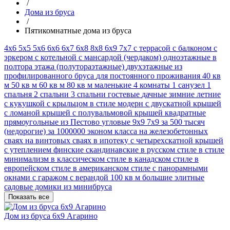
/
Дома из бруса
/
Пятикомнатные дома из бруса
4х6
5х5
5х6
6x6
6х7
6х8
8х8
6х9
7х7
с террасой
с балконом
с
эркером
с котельной
с мансардой (чердаком)
одноэтажные
в
полтора этажа (полутораэтажные)
двухэтажные
из
профилированного бруса
для постоянного проживания
40 кв
м
50 кв м
60 кв м
80 кв м
маленькие
4 комнаты
1 санузел
1
спальня
2 спальни
3 спальни
гостевые
дачные
зимние
летние
с кукушкой
с крыльцом
в стиле модерн
с двускатной крышей
с ломаной крышей
с полувальмовой крышей
квадратные
прямоугольные
из Пестово
угловые
9х9
7х9
за 500 тысяч
(недорогие)
за 1000000
эконом класса
на железобетонных
сваях
на винтовых сваях
в ипотеку
с четырехскатной крышей
с утеплением
финские
скандинавские
в русском стиле
в стиле
минимализм
в классическом стиле
в канадском стиле
в
европейском стиле
в американском стиле
с панорамными
окнами
с гаражом
с верандой
100 кв м
большие
элитные
садовые домики из минибруса
Показать все
Дом из бруса 6х9 Агарино