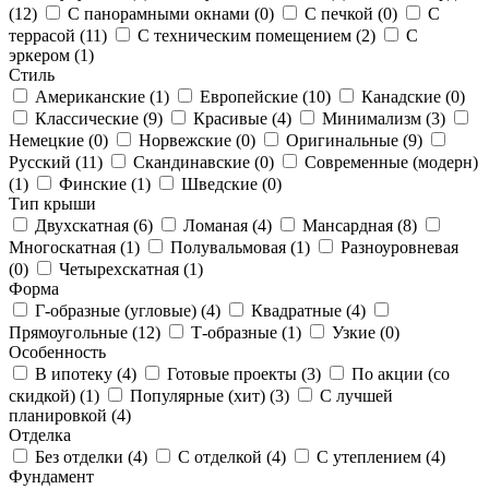
(
12
)
С панорамными окнами (
0
)
С печкой (
0
)
С
террасой (
11
)
С техническим помещением (
2
)
С
эркером (
1
)
Стиль
Американские (
1
)
Европейские (
10
)
Канадские (
0
)
Классические (
9
)
Красивые (
4
)
Минимализм (
3
)
Немецкие (
0
)
Норвежские (
0
)
Оригинальные (
9
)
Русский (
11
)
Скандинавские (
0
)
Современные (модерн)
(
1
)
Финские (
1
)
Шведские (
0
)
Тип крыши
Двухскатная (
6
)
Ломаная (
4
)
Мансардная (
8
)
Многоскатная (
1
)
Полувальмовая (
1
)
Разноуровневая
(
0
)
Четырехскатная (
1
)
Форма
Г-образные (угловые) (
4
)
Квадратные (
4
)
Прямоугольные (
12
)
Т-образные (
1
)
Узкие (
0
)
Особенность
В ипотеку (
4
)
Готовые проекты (
3
)
По акции (со
скидкой) (
1
)
Популярные (хит) (
3
)
С лучшей
планировкой (
4
)
Отделка
Без отделки (
4
)
С отделкой (
4
)
С утеплением (
4
)
Фундамент