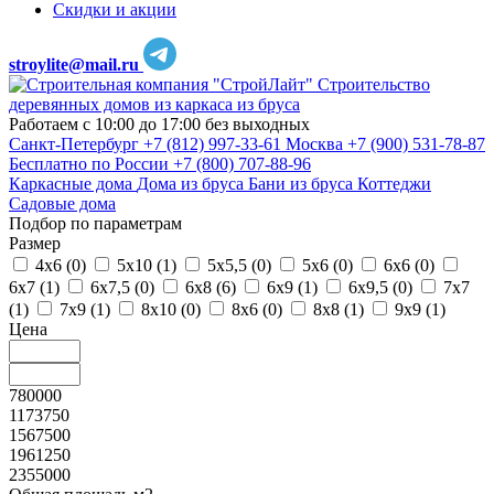
Скидки и акции
stroylite@mail.ru
Строительство
деревянных домов из каркаса из бруса
Работаем с 10:00 до 17:00 без выходных
Санкт-Петербург
+7 (812) 997-33-61
Москва
+7 (900) 531-78-87
Бесплатно по России
+7 (800) 707-88-96
Каркасные дома
Дома из бруса
Бани из бруса
Коттеджи
Садовые дома
Подбор по параметрам
Размер
4х6 (
0
)
5х10 (
1
)
5х5,5 (
0
)
5х6 (
0
)
6х6 (
0
)
6х7 (
1
)
6х7,5 (
0
)
6х8 (
6
)
6х9 (
1
)
6х9,5 (
0
)
7х7
(
1
)
7х9 (
1
)
8х10 (
0
)
8х6 (
0
)
8х8 (
1
)
9х9 (
1
)
Цена
780000
1173750
1567500
1961250
2355000