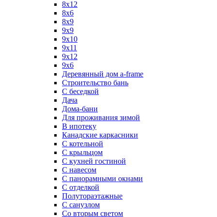
8х12
8х6
8х9
9x9
9х10
9х11
9х12
9х6
Деревянный дом a-frame
Строительство бань
С беседкой
Дача
Дома-бани
Для проживания зимой
В ипотеку
Канадские каркасники
С котельной
С крыльцом
С кухней гостиной
С навесом
С панорамными окнами
С отделкой
Полутораэтажные
С санузлом
Со вторым светом