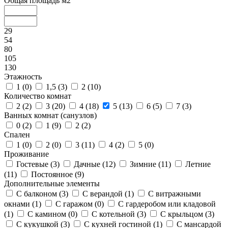
Общая площадь м2
29
54
80
105
130
Этажность
1 (
0
)
1,5 (
3
)
2 (
10
)
Количество комнат
2 (
2
)
3 (
20
)
4 (
18
)
5 (
13
)
6 (
5
)
7 (
3
)
Ванных комнат (санузлов)
0 (
2
)
1 (
9
)
2 (
2
)
Спален
1 (
0
)
2 (
0
)
3 (
11
)
4 (
2
)
5 (
0
)
Проживание
Гостевые (
3
)
Дачные (
12
)
Зимние (
11
)
Летние
(
11
)
Постоянное (
9
)
Дополнительные элементы
С балконом (
3
)
С верандой (
1
)
С витражными
окнами (
1
)
С гаражом (
0
)
С гардеробом или кладовой
(
1
)
С камином (
0
)
С котельной (
3
)
С крыльцом (
3
)
С кукушкой (
3
)
С кухней гостиной (
1
)
С мансардой