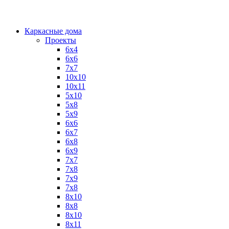
Каркасные дома
Проекты
6х4
6х6
7х7
10х10
10х11
5х10
5х8
5х9
6x6
6x7
6x8
6x9
7x7
7x8
7x9
7х8
8x10
8x8
8х10
8х11