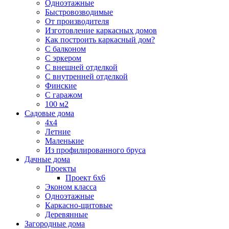
Одноэтажные
Быстровозводимые
От производителя
Изготовление каркасных домов
Как построить каркасный дом?
С балконом
С эркером
С внешней отделкой
С внутренней отделкой
Финские
С гаражом
100 м2
Садовые дома
4х4
Летние
Маленькие
Из профилированного бруса
Дачные дома
Проекты
Проект 6х6
Эконом класса
Одноэтажные
Каркасно-щитовые
Деревянные
Загородные дома