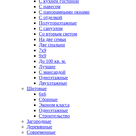
С кухней гостиной
С навесом
С панорамными окнами
С отделкой
Полутораэтажные
С санузлом
Со вторым светом
На две семьи
Две спальни
7х9
9х9
До 100 кв. м.
Лучшие
С мансардой
Одноэтажные
Двухэтажные
Щитовые
6х6
Сборные
Эконом класса
Одноэтажные
Строительство
Загородные
Деревянные
Современные