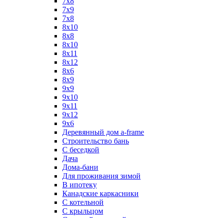
7x8
7x9
7х8
8x10
8x8
8х10
8х11
8х12
8х6
8х9
9x9
9х10
9х11
9х12
9х6
Деревянный дом a-frame
Строительство бань
С беседкой
Дача
Дома-бани
Для проживания зимой
В ипотеку
Канадские каркасники
С котельной
С крыльцом