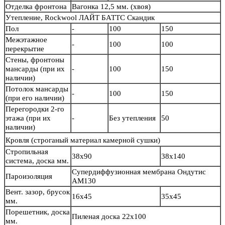
Отделка фронтона
Вагонка 12,5 мм. (хвоя)
Утепление, Rockwool ЛАЙТ БАТТС Скандик
Пол
-
100
150
Межэтажное
-
100
100
перекрытие
Стены, фронтоны
мансарды (при их
-
100
150
наличии)
Потолок мансарды
-
100
150
(при его наличии)
Перегородки 2-го
этажа (при их
-
Без утепления
50
наличии)
Кровля
(строганый материал камерной сушки)
Стропильная
38х90
38х140
система, доска мм.
Супердиффузионная мембрана Ондутис
Пароизоляция
АМ130
Вент. зазор, брусок
16х45
35х45
мм.
Порешетник, доска
Пиленая доска 22х100
мм.