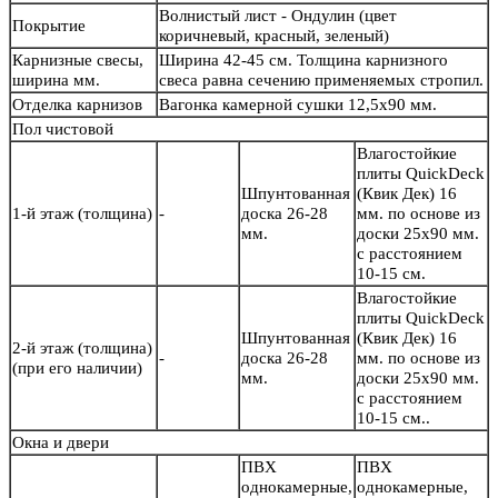
Волнистый лист - Ондулин (цвет
Покрытие
коричневый, красный, зеленый)
Карнизные свесы,
Ширина 42-45 см. Толщина карнизного
ширина мм.
свеса равна сечению применяемых стропил.
Отделка карнизов
Вагонка камерной сушки 12,5х90 мм.
Пол чистовой
Влагостойкие
плиты QuickDeck
Шпунтованная
(Квик Дек) 16
1-й этаж (толщина)
-
доска 26-28
мм. по основе из
мм.
доски 25х90 мм.
с расстоянием
10-15 см.
Влагостойкие
плиты QuickDeck
Шпунтованная
(Квик Дек) 16
2-й этаж (толщина)
-
доска 26-28
мм. по основе из
(при его наличии)
мм.
доски 25х90 мм.
с расстоянием
10-15 см..
Окна и двери
ПВХ
ПВХ
однокамерные,
однокамерные,