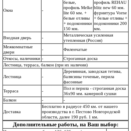
белые,
профиль REHAU
профиль Melke
blitz new 60 мм.
Окна
-
lite 60 мм. +
фурнитура Vorne
белые отливы
+ белые отливы +
+ подоконники
подоконники 200
150 мм.
мм.
Металлическая усиленная
Входная дверь
-
утепленная (Россия)
Межкомнатные
-
Филенчатые
двери
Откосы, наличники
-
Строганная доска
Лестница, терраса, балкон (при их наличии)
Деревянная, заводская тетива,
Лестница
-
балясины точеные, перила
фасонные
Пол и перила - строганная доска
Терраса
-
36х90 мм. камерной сушки
Балкон
-
-
Бесплатно в радиусе 450 км. от нашего
Доставка
производства в г. Пестово Новгородской
области, далее 190 руб. 1 км.
Дополнительные работы, на Ваш выбор: