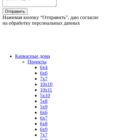
Нажимая кнопку “Отправить”, даю согласие
на обработку персональных данных
Каркасные дома
Проекты
6х4
6х6
7х7
10х10
10х11
5х10
5х8
5х9
6x6
6x7
6x8
6x9
7x7