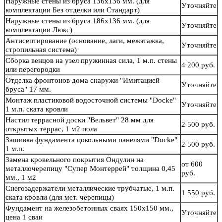
Наружные стены из бруса 136х136 мм. (для
Уточняйте
комплектации Без отделки или Стандарт)
Наружные стены из бруса 186х136 мм. (для
Уточняйте
комплектации Люкс)
Антисептирование (основание, лаги, межэтажка,
Уточняйте
стропильная система)
Сборка венцов на узел пружинная сила, 1 м.п. стены
4 200 руб.
или перегородки
Отделка фронтонов дома снаружи "Имитацией
Уточняйте
бруса" 17 мм.
Монтаж пластиковой водосточной системы "Docke"
Уточняйте
1 м.п. ската кровли
Настил террасной доски "Вельвет" 28 мм для
2 500 руб.
открытых террас, 1 м2 пола
Зашивка фундамента цокольными панелями "Docke"
2 500 руб.
1 м.п.
Замена кровельного покрытия Ондулин на
от 600
металлочерепицу "Супер Монтеррей" толщина 0,45
руб.
мм., 1 м2
Снегозадержатели металлические трубчатые, 1 м.п.
1 550 руб.
ската кровли (для мет. черепицы)
Фундамент на железобетонных сваях 150х150 мм.,
Уточняйте
цена 1 сваи