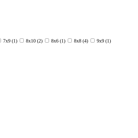
7х9 (
1
)
8х10 (
2
)
8х6 (
1
)
8х8 (
4
)
9х9 (
1
)