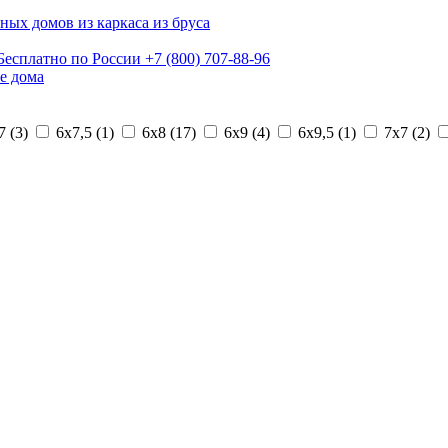
ных домов из каркаса из бруса
Бесплатно по России
+7 (800) 707-88-96
е дома
7 (
3
)
6х7,5 (
1
)
6х8 (
17
)
6х9 (
4
)
6х9,5 (
1
)
7х7 (
2
)