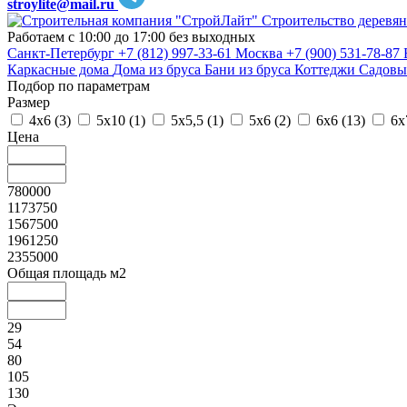
stroylite@mail.ru
Строительство деревян
Работаем с 10:00 до 17:00 без выходных
Санкт-Петербург
+7 (812) 997-33-61
Москва
+7 (900) 531-78-87
Каркасные дома
Дома из бруса
Бани из бруса
Коттеджи
Садовы
Подбор по параметрам
Размер
4х6 (
3
)
5х10 (
1
)
5х5,5 (
1
)
5х6 (
2
)
6х6 (
13
)
6х
Цена
780000
1173750
1567500
1961250
2355000
Общая площадь м2
29
54
80
105
130