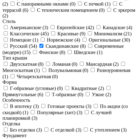
(
2
)
С панорамными окнами (
0
)
С печкой (
1
)
С
террасой (
6
)
С техническим помещением (
0
)
С эркером
(
2
)
Стиль
Американские (
3
)
Европейские (
42
)
Канадские (
4
)
Классические (
45
)
Красивые (
9
)
Минимализм (
21
)
Немецкие (
1
)
Норвежские (
4
)
Оригинальные (
30
)
Русский (
54
)
Скандинавские (
8
)
Современные
(модерн) (
15
)
Финские (
8
)
Шведские (
1
)
Тип крыши
Двухскатная (
8
)
Ломаная (
0
)
Мансардная (
2
)
Многоскатная (
1
)
Полувальмовая (
0
)
Разноуровневая
(
1
)
Четырехскатная (
0
)
Форма
Г-образные (угловые) (
0
)
Квадратные (
2
)
Прямоугольные (
6
)
Т-образные (
0
)
Узкие (
2
)
Особенность
В ипотеку (
3
)
Готовые проекты (
3
)
По акции (со
скидкой) (
1
)
Популярные (хит) (
3
)
С лучшей
планировкой (
3
)
Отделка
Без отделки (
3
)
С отделкой (
3
)
С утеплением (
3
)
Фундамент