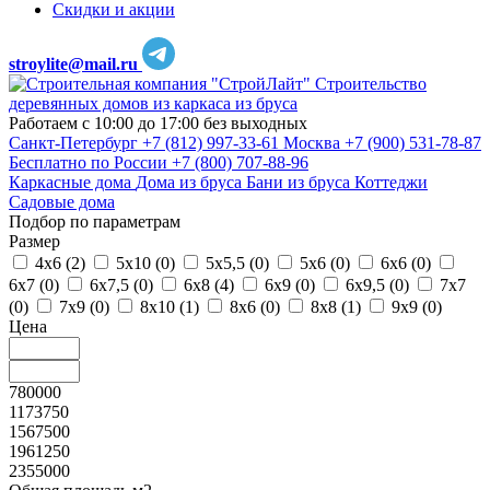
Скидки и акции
stroylite@mail.ru
Строительство
деревянных домов из каркаса из бруса
Работаем с 10:00 до 17:00 без выходных
Санкт-Петербург
+7 (812) 997-33-61
Москва
+7 (900) 531-78-87
Бесплатно по России
+7 (800) 707-88-96
Каркасные дома
Дома из бруса
Бани из бруса
Коттеджи
Садовые дома
Подбор по параметрам
Размер
4х6 (
2
)
5х10 (
0
)
5х5,5 (
0
)
5х6 (
0
)
6х6 (
0
)
6х7 (
0
)
6х7,5 (
0
)
6х8 (
4
)
6х9 (
0
)
6х9,5 (
0
)
7х7
(
0
)
7х9 (
0
)
8х10 (
1
)
8х6 (
0
)
8х8 (
1
)
9х9 (
0
)
Цена
780000
1173750
1567500
1961250
2355000