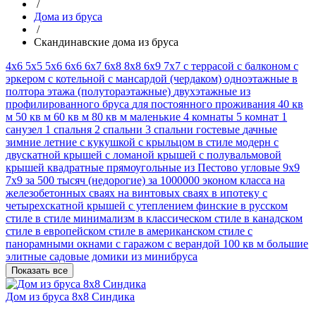
/
Дома из бруса
/
Скандинавские дома из бруса
4х6
5х5
5х6
6x6
6х7
6х8
8х8
6х9
7х7
с террасой
с балконом
с
эркером
с котельной
с мансардой (чердаком)
одноэтажные
в
полтора этажа (полутораэтажные)
двухэтажные
из
профилированного бруса
для постоянного проживания
40 кв
м
50 кв м
60 кв м
80 кв м
маленькие
4 комнаты
5 комнат
1
санузел
1 спальня
2 спальни
3 спальни
гостевые
дачные
зимние
летние
с кукушкой
с крыльцом
в стиле модерн
с
двускатной крышей
с ломаной крышей
с полувальмовой
крышей
квадратные
прямоугольные
из Пестово
угловые
9х9
7х9
за 500 тысяч (недорогие)
за 1000000
эконом класса
на
железобетонных сваях
на винтовых сваях
в ипотеку
с
четырехскатной крышей
с утеплением
финские
в русском
стиле
в стиле минимализм
в классическом стиле
в канадском
стиле
в европейском стиле
в американском стиле
с
панорамными окнами
с гаражом
с верандой
100 кв м
большие
элитные
садовые домики из минибруса
Показать все
Дом из бруса 8х8 Синдика