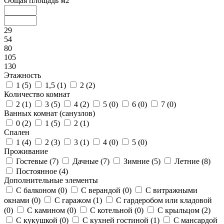
Общая площадь м2
29
54
80
105
130
Этажность
1 (
5
)
1,5 (
1
)
2 (
2
)
Количество комнат
2 (
1
)
3 (
5
)
4 (
2
)
5 (
0
)
6 (
0
)
7 (
0
)
Ванных комнат (санузлов)
0 (
2
)
1 (
5
)
2 (
1
)
Спален
1 (
4
)
2 (
3
)
3 (
1
)
4 (
0
)
5 (
0
)
Проживание
Гостевые (
7
)
Дачные (
7
)
Зимние (
5
)
Летние (
8
)
Постоянное (
4
)
Дополнительные элементы
С балконом (
0
)
С верандой (
0
)
С витражными
окнами (
0
)
С гаражом (
1
)
С гардеробом или кладовой
(
0
)
С камином (
0
)
С котельной (
0
)
С крыльцом (
2
)
С кукушкой (
0
)
С кухней гостиной (
1
)
С мансардой