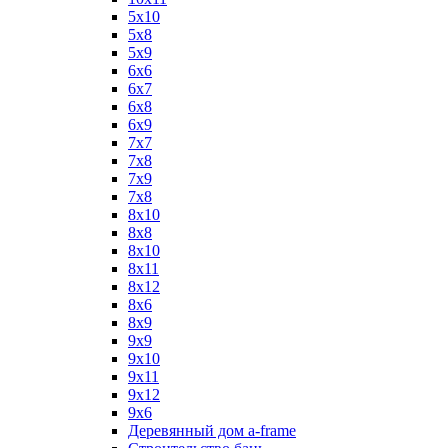
5х10
5х8
5х9
6x6
6x7
6x8
6x9
7x7
7x8
7x9
7х8
8x10
8x8
8х10
8х11
8х12
8х6
8х9
9x9
9х10
9х11
9х12
9х6
Деревянный дом a-frame