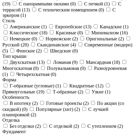
(
19
)
С панорамными окнами (
0
)
С печкой (
1
)
С
террасой (
13
)
С техническим помещением (
0
)
С
эркером (
1
)
Стиль
Американские (
1
)
Европейские (
13
)
Канадские (
1
)
Классические (
18
)
Красивые (
0
)
Минимализм (
16
)
Немецкие (
0
)
Норвежские (
2
)
Оригинальные (
2
)
Русский (
20
)
Скандинавские (
4
)
Современные (модерн)
(
5
)
Финские (
2
)
Шведские (
0
)
Тип крыши
Двухскатная (
13
)
Ломаная (
9
)
Мансардная (
18
)
Многоскатная (
0
)
Полувальмовая (
0
)
Разноуровневая
(
1
)
Четырехскатная (
0
)
Форма
Г-образные (угловые) (
1
)
Квадратные (
12
)
Прямоугольные (
19
)
Т-образные (
2
)
Узкие (
1
)
Особенность
В ипотеку (
2
)
Готовые проекты (
2
)
По акции (со
скидкой) (
0
)
Популярные (хит) (
2
)
С лучшей
планировкой (
2
)
Отделка
Без отделки (
2
)
С отделкой (
2
)
С утеплением (
2
)
Фундамент