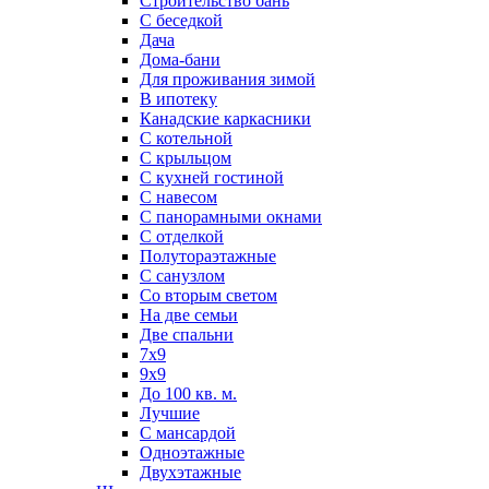
Строительство бань
С беседкой
Дача
Дома-бани
Для проживания зимой
В ипотеку
Канадские каркасники
С котельной
С крыльцом
С кухней гостиной
С навесом
С панорамными окнами
С отделкой
Полутораэтажные
С санузлом
Со вторым светом
На две семьи
Две спальни
7х9
9х9
До 100 кв. м.
Лучшие
С мансардой
Одноэтажные
Двухэтажные