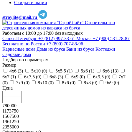
Скидки и акции
stroylite@mail.ru
Строительство
деревянных домов из каркаса из бруса
Работаем с 10:00 до 17:00 без выходных
Санкт-Петербург
+7 (812) 997-33-61
Москва
+7 (900) 531-78-87
Бесплатно по России
+7 (800) 707-88-96
Каркасные дома
Дома из бруса
Бани из бруса
Коттеджи
Садовые дома
Подбор по параметрам
Размер
4х6 (
3
)
5х10 (
0
)
5х5,5 (
1
)
5х6 (
1
)
6х6 (
13
)
6х7 (
1
)
6х7,5 (
0
)
6х8 (
3
)
6х9 (
0
)
6х9,5 (
0
)
7х7
(
0
)
7х9 (
0
)
8х10 (
0
)
8х6 (
0
)
8х8 (
0
)
9х9 (
0
)
Цена
780000
1173750
1567500
1961250
2355000