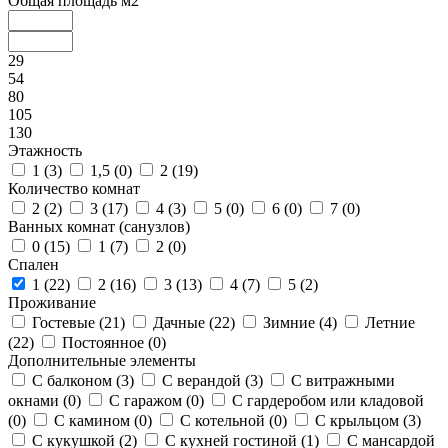
Общая площадь м2
29
54
80
105
130
Этажность
1 (
3
)
1,5 (
0
)
2 (
19
)
Количество комнат
2 (
2
)
3 (
17
)
4 (
3
)
5 (
0
)
6 (
0
)
7 (
0
)
Ванных комнат (санузлов)
0 (
15
)
1 (
7
)
2 (
0
)
Спален
1 (
22
)
2 (
16
)
3 (
13
)
4 (
7
)
5 (
2
)
Проживание
Гостевые (
21
)
Дачные (
22
)
Зимние (
4
)
Летние
(
22
)
Постоянное (
0
)
Дополнительные элементы
С балконом (
3
)
С верандой (
3
)
С витражными
окнами (
0
)
С гаражом (
0
)
С гардеробом или кладовой
(
0
)
С камином (
0
)
С котельной (
0
)
С крыльцом (
3
)
С кукушкой (
2
)
С кухней гостиной (
1
)
С мансардой