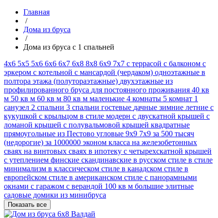
Главная
/
Дома из бруса
/
Дома из бруса с 1 спальней
4х6
5х5
5х6
6x6
6х7
6х8
8х8
6х9
7х7
с террасой
с балконом
с
эркером
с котельной
с мансардой (чердаком)
одноэтажные
в
полтора этажа (полутораэтажные)
двухэтажные
из
профилированного бруса
для постоянного проживания
40 кв
м
50 кв м
60 кв м
80 кв м
маленькие
4 комнаты
5 комнат
1
санузел
2 спальни
3 спальни
гостевые
дачные
зимние
летние
с
кукушкой
с крыльцом
в стиле модерн
с двускатной крышей
с
ломаной крышей
с полувальмовой крышей
квадратные
прямоугольные
из Пестово
угловые
9х9
7х9
за 500 тысяч
(недорогие)
за 1000000
эконом класса
на железобетонных
сваях
на винтовых сваях
в ипотеку
с четырехскатной крышей
с утеплением
финские
скандинавские
в русском стиле
в стиле
минимализм
в классическом стиле
в канадском стиле
в
европейском стиле
в американском стиле
с панорамными
окнами
с гаражом
с верандой
100 кв м
большие
элитные
садовые домики из минибруса
Показать все