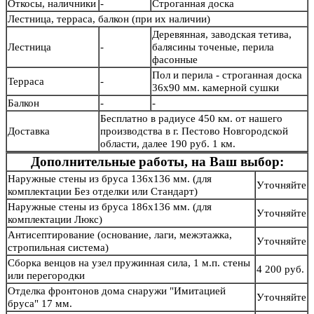
Откосы, наличники
-
Строганная доска
Лестница, терраса, балкон (при их наличии)
Деревянная, заводская тетива,
Лестница
-
балясины точеные, перила
фасонные
Пол и перила - строганная доска
Терраса
-
36х90 мм. камерной сушки
Балкон
-
-
Бесплатно в радиусе 450 км. от нашего
Доставка
производства в г. Пестово Новгородской
области, далее 190 руб. 1 км.
Дополнительные работы, на Ваш выбор:
Наружные стены из бруса 136х136 мм. (для
Уточняйте
комплектации Без отделки или Стандарт)
Наружные стены из бруса 186х136 мм. (для
Уточняйте
комплектации Люкс)
Антисептирование (основание, лаги, межэтажка,
Уточняйте
стропильная система)
Сборка венцов на узел пружинная сила, 1 м.п. стены
4 200 руб.
или перегородки
Отделка фронтонов дома снаружи "Имитацией
Уточняйте
бруса" 17 мм.