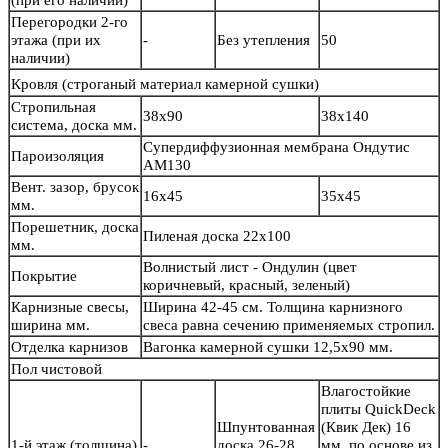
(при его наличии)
Перегородки 2-го
этажа (при их
-
Без утепления
50
наличии)
Кровля
(строганый материал камерной сушки)
Стропильная
38х90
38х140
система, доска мм.
Супердиффузионная мембрана Ондутис
Пароизоляция
АМ130
Вент. зазор, брусок
16х45
35х45
мм.
Порешетник, доска
Пиленая доска 22х100
мм.
Волнистый лист - Ондулин (цвет
Покрытие
коричневый, красный, зеленый)
Карнизные свесы,
Ширина 42-45 см. Толщина карнизного
ширина мм.
свеса равна сечению применяемых стропил.
Отделка карнизов
Вагонка камерной сушки 12,5х90 мм.
Пол чистовой
Влагостойкие
плиты QuickDeck
Шпунтованная
(Квик Дек) 16
1-й этаж (толщина)
-
доска 26-28
мм. по основе из