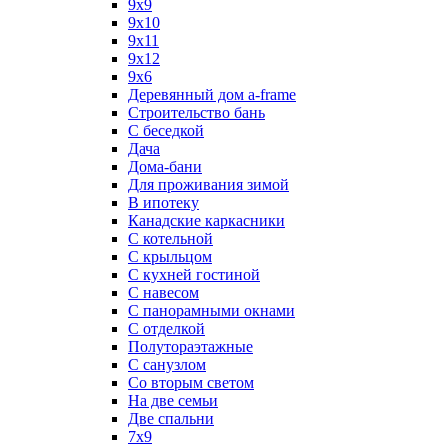
9x9
9х10
9х11
9х12
9х6
Деревянный дом a-frame
Строительство бань
С беседкой
Дача
Дома-бани
Для проживания зимой
В ипотеку
Канадские каркасники
С котельной
С крыльцом
С кухней гостиной
С навесом
С панорамными окнами
С отделкой
Полутораэтажные
С санузлом
Со вторым светом
На две семьи
Две спальни
7х9