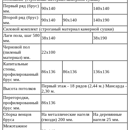
Первый ряд (брус)
90х140
140х140
мм.
Второй ряд (брус)
90х140
90х140
140х190
мм.
Силовой комплект
(строганый материал камерной сушки)
Лаги пола, шаг 580
38х140
38х190
мм.
Черновой пол
(пиленый
22х100
материал) мм.
Капитальные
стены,
86х136
86х136
136х136
профилированный
брус мм.
Первый этаж - 18 рядов (2,44 м.) Мансарда -
Высота потолков
2,30 м.
Перегородки,
профилированный
86х136
брус мм.
Сборка венцов
На металлические нагеля
На деревянные
бруса
(гвозди) 200 мм.
нагеля 25 мм.
Межэтажное