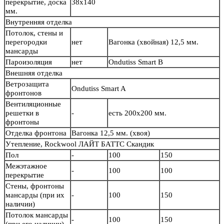
перекрытие, доска
38х140
мм.
Внутренняя отделка
Потолок, стены и
перегородки
нет
Вагонка (хвойная) 12,5 мм.
мансарды
Пароизоляция
нет
Ondutiss Smart B
Внешняя отделка
Ветрозащита
Ondutiss Smart A
фронтонов
Вентиляционные
решетки в
-
есть 200х200 мм.
фронтоны
Отделка фронтона
Вагонка 12,5 мм. (хвоя)
Утепление, Rockwool ЛАЙТ БАТТС Скандик
Пол
-
100
150
Межэтажное
-
100
100
перекрытие
Стены, фронтоны
мансарды (при их
-
100
150
наличии)
Потолок мансарды
-
100
150