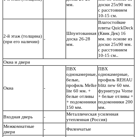
мм.
доски 25х90 мм.
с расстоянием
10-15 см.
Влагостойкие
плиты QuickDeck
Шпунтованная
(Квик Дек) 16
2-й этаж (толщина)
-
доска 26-28
мм. по основе из
(при его наличии)
мм.
доски 25х90 мм.
с расстоянием
10-15 см..
Окна и двери
ПВХ
ПВХ
однокамерные,
однокамерные,
белые,
профиль REHAU
профиль Melke
blitz new 60 мм.
Окна
-
lite 60 мм. +
фурнитура Vorne
белые отливы
+ белые отливы +
+ подоконники
подоконники 200
150 мм.
мм.
Металлическая усиленная
Входная дверь
-
утепленная (Россия)
Межкомнатные
-
Филенчатые
двери