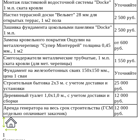
Монтаж пластиковой водосточной системы "Docke"
Уточняйте
1 м.п. ската кровли
Настил террасной доски "Вельвет" 28 мм для
2 500 руб.
открытых террас, 1 м2 пола
Зашивка фундамента цокольными панелями "Docke"
2 500 руб.
1 м.п.
Замена кровельного покрытия Ондулин на
от 600
металлочерепицу "Супер Монтеррей" толщина 0,45
руб.
мм., 1 м2
Снегозадержатели металлические трубчатые, 1 м.п.
1 550 руб.
ската кровли (для мет. черепицы)
Фундамент на железобетонных сваях 150х150 мм.,
Уточняйте
цена 1 сваи
Строительная бытовка 2х3 м. с учетом доставки и
25 000
установки
руб.
Деревянный туалет 1,0х1,0 м., с учетом доставки и
12 000
сборки
руб.
Аренда генератора на весь срок строительства (ГСМ
12 000
отдельно оплачивает заказчик)
руб.
1