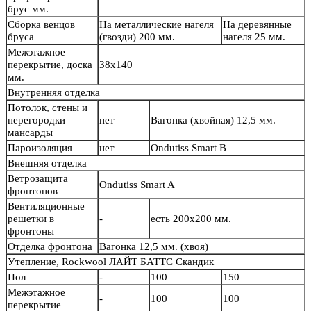
брус мм.
Сборка венцов
На металлические нагеля
На деревянные
бруса
(гвозди) 200 мм.
нагеля 25 мм.
Межэтажное
перекрытие, доска
38х140
мм.
Внутренняя отделка
Потолок, стены и
перегородки
нет
Вагонка (хвойная) 12,5 мм.
мансарды
Пароизоляция
нет
Ondutiss Smart B
Внешняя отделка
Ветрозащита
Ondutiss Smart A
фронтонов
Вентиляционные
решетки в
-
есть 200х200 мм.
фронтоны
Отделка фронтона
Вагонка 12,5 мм. (хвоя)
Утепление, Rockwool ЛАЙТ БАТТС Скандик
Пол
-
100
150
Межэтажное
-
100
100
перекрытие