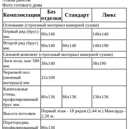
Фото готового дома
Без
Комплектация
Стандарт
Люкс
отделки
Основание
(строганый материал камерной сушки)
Первый ряд (брус)
90х140
140х140
мм.
Второй ряд (брус)
90х140
90х140
140х190
мм.
Силовой комплект
(строганый материал камерной сушки)
Лаги пола, шаг 580
38х140
38х190
мм.
Черновой пол
(пиленый
22х100
материал) мм.
Капитальные
стены,
86х136
86х136
136х136
профилированный
брус мм.
Первый этаж - 18 рядов (2,44 м.) Мансарда -
Высота потолков
2,30 м.
Перегородки,
профилированный
86х136