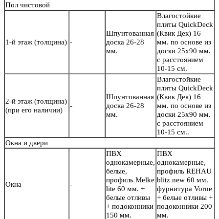
Пол чистовой
Влагостойкие
плиты QuickDeck
Шпунтованная
(Квик Дек) 16
1-й этаж (толщина)
-
доска 26-28
мм. по основе из
мм.
доски 25х90 мм.
с расстоянием
10-15 см.
Влагостойкие
плиты QuickDeck
Шпунтованная
(Квик Дек) 16
2-й этаж (толщина)
-
доска 26-28
мм. по основе из
(при его наличии)
мм.
доски 25х90 мм.
с расстоянием
10-15 см..
Окна и двери
ПВХ
ПВХ
однокамерные,
однокамерные,
белые,
профиль REHAU
профиль Melke
blitz new 60 мм.
Окна
-
lite 60 мм. +
фурнитура Vorne
белые отливы
+ белые отливы +
+ подоконники
подоконники 200
150 мм.
мм.