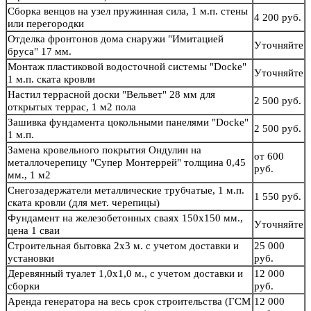
Сборка венцов на узел пружинная сила, 1 м.п. стены
4 200 руб.
или перегородки
Отделка фронтонов дома снаружи "Имитацией
Уточняйте
бруса" 17 мм.
Монтаж пластиковой водосточной системы "Docke"
Уточняйте
1 м.п. ската кровли
Настил террасной доски "Вельвет" 28 мм для
2 500 руб.
открытых террас, 1 м2 пола
Зашивка фундамента цокольными панелями "Docke"
2 500 руб.
1 м.п.
Замена кровельного покрытия Ондулин на
от 600
металлочерепицу "Супер Монтеррей" толщина 0,45
руб.
мм., 1 м2
Снегозадержатели металлические трубчатые, 1 м.п.
1 550 руб.
ската кровли (для мет. черепицы)
Фундамент на железобетонных сваях 150х150 мм.,
Уточняйте
цена 1 сваи
Строительная бытовка 2х3 м. с учетом доставки и
25 000
установки
руб.
Деревянный туалет 1,0х1,0 м., с учетом доставки и
12 000
сборки
руб.
Аренда генератора на весь срок строительства (ГСМ
12 000