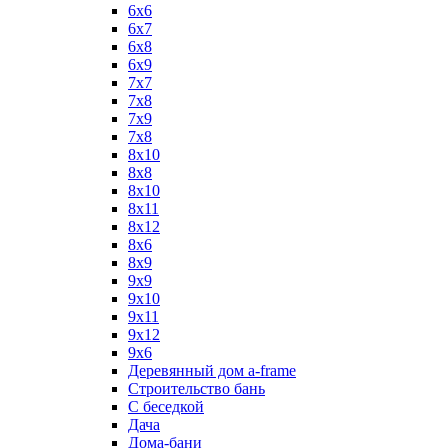
6x6
6x7
6x8
6x9
7x7
7x8
7x9
7х8
8x10
8x8
8х10
8х11
8х12
8х6
8х9
9x9
9х10
9х11
9х12
9х6
Деревянный дом a-frame
Строительство бань
С беседкой
Дача
Дома-бани