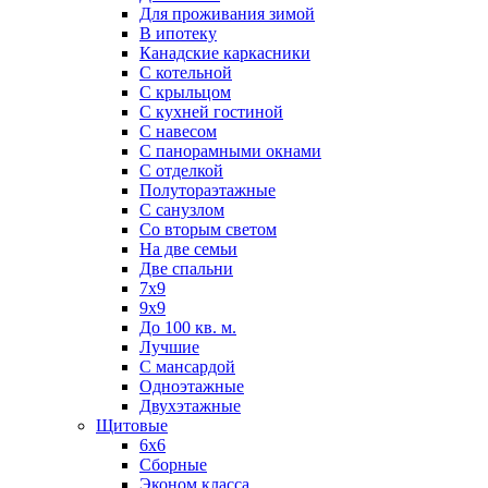
Для проживания зимой
В ипотеку
Канадские каркасники
С котельной
С крыльцом
С кухней гостиной
С навесом
С панорамными окнами
С отделкой
Полутораэтажные
С санузлом
Со вторым светом
На две семьи
Две спальни
7х9
9х9
До 100 кв. м.
Лучшие
С мансардой
Одноэтажные
Двухэтажные
Щитовые
6х6
Сборные
Эконом класса