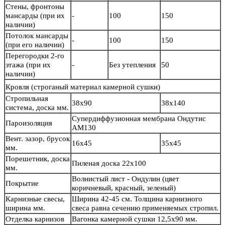
Стены, фронтоны
мансарды (при их
-
100
150
наличии)
Потолок мансарды
-
100
150
(при его наличии)
Перегородки 2-го
этажа (при их
-
Без утепления
50
наличии)
Кровля
(строганый материал камерной сушки)
Стропильная
38х90
38х140
система, доска мм.
Супердиффузионная мембрана Ондутис
Пароизоляция
АМ130
Вент. зазор, брусок
16х45
35х45
мм.
Порешетник, доска
Пиленая доска 22х100
мм.
Волнистый лист - Ондулин (цвет
Покрытие
коричневый, красный, зеленый)
Карнизные свесы,
Ширина 42-45 см. Толщина карнизного
ширина мм.
свеса равна сечению применяемых стропил.
Отделка карнизов
Вагонка камерной сушки 12,5х90 мм.