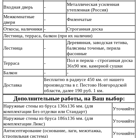
Металлическая усиленная
Входная дверь
-
утепленная (Россия)
Межкомнатные
-
Филенчатые
двери
Откосы, наличники
-
Строганная доска
Лестница, терраса, балкон (при их наличии)
Деревянная, заводская тетива,
Лестница
-
балясины точеные, перила
фасонные
Пол и перила - строганная доска
Терраса
-
36х90 мм. камерной сушки
Балкон
-
-
Бесплатно в радиусе 450 км. от нашего
Доставка
производства в г. Пестово Новгородской
области, далее 190 руб. 1 км.
Дополнительные работы, на Ваш выбор:
Наружные стены из бруса 136х136 мм. (для
Уточняйте
комплектации Без отделки или Стандарт)
Наружные стены из бруса 186х136 мм. (для
Уточняйте
комплектации Люкс)
Антисептирование (основание, лаги, межэтажка,
Уточняйте
стропильная система)