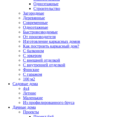
Одноэтажные
Строительство
Загородные
Деревянные
Современные
Одноэтажные
Быстровозводимые
От производителя
Изготовление каркасных домов
Как построить каркасный дом?
С балконом
С эркером
С внешней отделкой
С внутренней отделкой
Финские
С гаражом
100 м2
Садовые дома
4х4
Летние
Маленькие
Из профилированного бруса
Дачные дома
Проекты
Проект 6х6