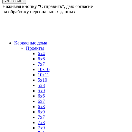
Нажимая кнопку “Отправить”, даю согласие
на обработку персональных данных
Каркасные дома
Проекты
6х4
6х6
7х7
10х10
10х11
5х10
5х8
5х9
6x6
6x7
6x8
6x9
7x7
7x8
7x9