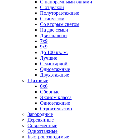
С панорамными окнами
С отделкой
Полутораэтажные
С санузлом
Со вторым светом
На две семьи
Две спальни
7х9
9х9
До 100 кв. м.
Лучшие
С мансардой
Одноэтажные
Двухэтажные
Щитовые
6х6
Сборные
Эконом класса
Одноэтажные
Строительство
Загородные
Деревянные
Современные
Одноэтажные
Быстровозводимые