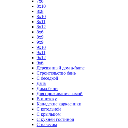
7х8
8x10
8x8
8х10
8х11
8х12
8х6
8х9
9x9
9х10
9х11
9х12
9х6
Деревянный дом a-frame
Строительство бань
С беседкой
Дача
Дома-бани
Для проживания зимой
В ипотеку
Канадские каркасники
С котельной
С крыльцом
С кухней гостиной
С навесом