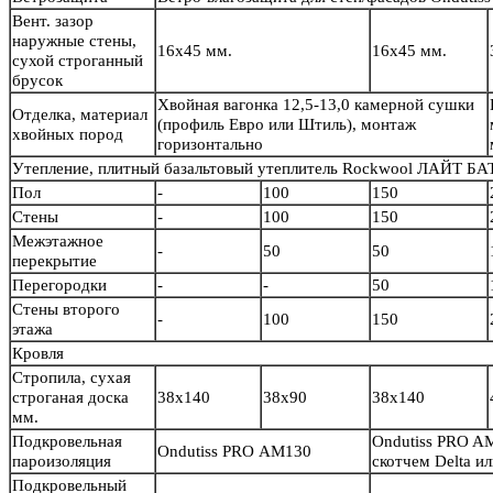
Вент. зазор
наружные стены,
16х45 мм.
16х45 мм.
сухой строганный
брусок
Хвойная вагонка 12,5-13,0 камерной сушки
Отделка, материал
(профиль Евро или Штиль), монтаж
хвойных пород
горизонтально
Утепление, плитный базальтовый утеплитель Rockwool ЛАЙТ БА
Пол
-
100
150
Стены
-
100
150
Межэтажное
-
50
50
перекрытие
Перегородки
-
-
50
Стены второго
-
100
150
этажа
Кровля
Стропила, сухая
строганая доска
38х140
38х90
38х140
мм.
Подкровельная
Ondutiss PRO A
Ondutiss PRO АМ130
пароизоляция
скотчем Delta 
Подкровельный