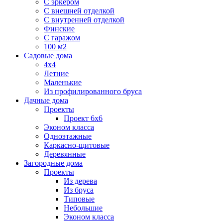
С эркером
С внешней отделкой
С внутренней отделкой
Финские
С гаражом
100 м2
Садовые дома
4х4
Летние
Маленькие
Из профилированного бруса
Дачные дома
Проекты
Проект 6х6
Эконом класса
Одноэтажные
Каркасно-щитовые
Деревянные
Загородные дома
Проекты
Из дерева
Из бруса
Типовые
Небольшие
Эконом класса