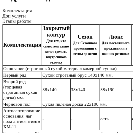
Комплектация
Доп услуги
Этапы работы
Закрытый
контур
Сезон
Люкс
Для тех, кто
Для Сезонного
Для постоянного
Комплектация
самостоятельно
проживания с
проживания в
хочет сделать
весны до осени
южных регионах
внутреннюю
отделку
Основание
(строганный сухой материал камерной сушки)
Первый ряд
Сухой строганый брус
140х140 мм.
Второй ряд
(торцевая
38х140
38х140
38х190
строганная сухая
доска) мм.
Черновой пол
Сухая пиленая доска 22х100 мм.
Антисептирование
основания, лаг
-
-
есть
пола антисептиком
ХМ-11