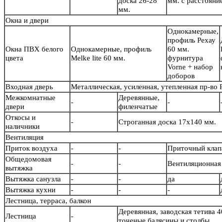
доска 26-28
мм. с расстояни
мм.
Окна и двери
Однокамерные,
профиль Рехау
Окна ПВХ белого
Однокамерные, профиль
60 мм.
цвета
Melke lite 60 мм.
фурнитура
Vorne + набор
доборов
Входная дверь
Металлическая, усиленная, утепленная пр-во
Межкомнатные
Деревянные,
-
-
двери
филенчатые
Откосы и
-
Строганная доска 17х140 мм.
наличники
Вентиляция
Приток воздуха
-
-
Приточный кла
Общедомовая
-
-
Вентиляционная 
вытяжка
Вытяжка санузла
-
-
да
Вытяжка кухни
-
-
-
Лестница, терраса, балкон
Деревянная, заводская тетива 4
Лестница
-
точеные балясины и столб