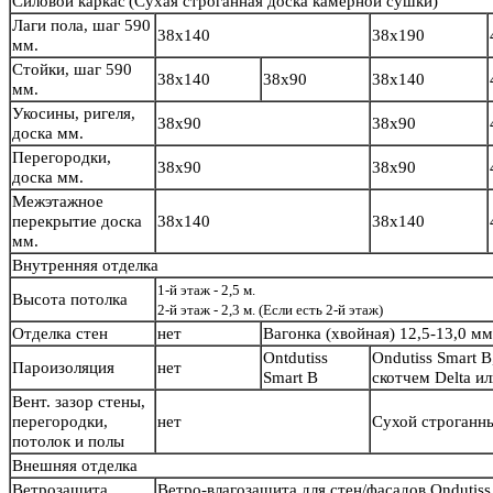
Силовой каркас
(Сухая строганная доска камерной сушки)
Лаги пола, шаг 590
38х140
38х190
мм.
Стойки, шаг 590
38х140
38х90
38х140
мм.
Укосины, ригеля,
38х90
38х90
доска мм.
Перегородки,
38х90
38х90
доска мм.
Межэтажное
перекрытие доска
38х140
38х140
мм.
Внутренняя отделка
1-й этаж - 2,5 м.
Высота потолка
2-й этаж - 2,3 м. (Если есть 2-й этаж)
Отделка стен
нет
Вагонка (хвойная) 12,5-13,0 м
Ontdutiss
Ondutiss Smart B
Пароизоляция
нет
Smart B
скотчем Delta и
Вент. зазор стены,
перегородки,
нет
Сухой строганн
потолок и полы
Внешняя отделка
Ветрозащита
Ветро-влагозащита для стен/фасадов Ondutiss