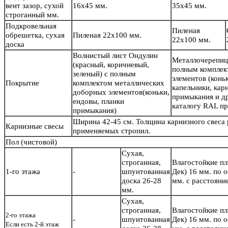
вент зазор, сухой
16х45 мм.
35х45 мм.
строганный мм.
Подкровельная
Пиленая
обрешетка, сухая
Пиленая 22х100 мм.
22х100 мм.
доска
Волнистый лист Ондулин
Металлочерепиц
(красный, коричневый,
полным комплек
зеленый) с полным
элементов (конь
Покрытие
комплектом металлических
капельники, кар
доборных элементов(коньки,
примыкания и др
ендовы, планки
каталогу RAL пр
примыкания)
Ширина 42-45 см. Толщина карнизного свеса
Карнизные свесы
применяемых стропил.
Пол
(чистовой)
Сухая,
строганная,
Влагостойкие п
1-го этажа
-
шпунтованная
Дек) 16 мм. по 
доска 26-28
мм. с расстояни
мм.
Сухая,
строганная,
Влагостойкие п
2-го этажа
-
шпунтованная
Дек) 16 мм. по 
Если есть 2-й этаж