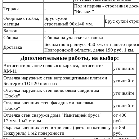
Пол и перила - строганная дос
Терраса
-
"Вельвет"
Опорные столбы,
Брус сухой
Брус сухой стр
матицы
строганный 90х140 мм.
Балкон
-
-
Сборка
Сборка на участке заказчика
Бесплатно в радиусе 450 км. от нашего произв
Доставка
Новгородской области, далее 190 руб. 1 км.
Дополнительные работы, на выбор:
Антисептирование силового каркаса, антисептик
уточняйте
ХМ-11
Отделка наружных стен ветрозащитными плитами
уточняйте
Белтермо ТОП20 шип-паз
Отделка наружных стен виниловым сайдингом
уточняйте
"Docke"
Отделка внешних стен фасадными панелями
уточняйте
"Docke"
Отделка стен снаружи дома "Имитацией бруса"
от 400
17 мм. 1 м2 стены
руб.
Окраска внешних стен в три слоя (цвета по каталогу
от 850
Тиккурила) 1 м2 поверхности
руб.