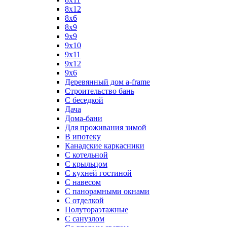
8х12
8х6
8х9
9x9
9х10
9х11
9х12
9х6
Деревянный дом a-frame
Строительство бань
С беседкой
Дача
Дома-бани
Для проживания зимой
В ипотеку
Канадские каркасники
С котельной
С крыльцом
С кухней гостиной
С навесом
С панорамными окнами
С отделкой
Полутораэтажные
С санузлом