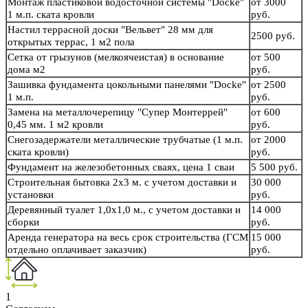
Монтаж пластиковой водосточной системы "Docke"
от 3000
1 м.п. ската кровли
руб.
Настил террасной доски "Вельвет" 28 мм для
2500 руб.
открытых террас, 1 м2 пола
Сетка от грызунов (мелкоячеистая) в основание
от 500
дома м2
руб.
Зашивка фундамента цокольными панелями "Docke"
от 2500
1 м.п.
руб.
Замена на металлочерепицу "Супер Монтеррей"
от 600
0,45 мм. 1 м2 кровли
руб.
Снегозадержатели металлические трубчатые (1 м.п.
от 2000
ската кровли)
руб.
Фундамент на железобетонных сваях, цена 1 сваи
5 500 руб.
Строительная бытовка 2х3 м. с учетом доставки и
30 000
установки
руб.
Деревянный туалет 1,0х1,0 м., с учетом доставки и
14 000
сборки
руб.
Аренда генератора на весь срок строительства (ГСМ
15 000
отдельно оплачивает заказчик)
руб.
1