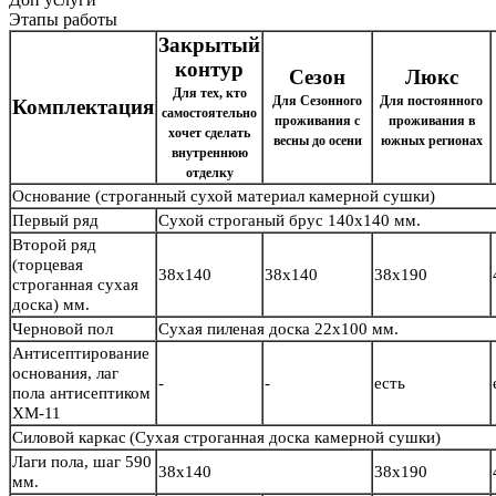
Этапы работы
Закрытый
контур
Сезон
Люкс
Для тех, кто
Для Сезонного
Для постоянного
Комплектация
самостоятельно
проживания с
проживания в
хочет сделать
весны до осени
южных регионах
внутреннюю
отделку
Основание
(строганный сухой материал камерной сушки)
Первый ряд
Сухой строганый брус
140х140 мм.
Второй ряд
(торцевая
38х140
38х140
38х190
строганная сухая
доска) мм.
Черновой пол
Сухая пиленая доска 22х100 мм.
Антисептирование
основания, лаг
-
-
есть
пола антисептиком
ХМ-11
Силовой каркас
(Сухая строганная доска камерной сушки)
Лаги пола, шаг 590
38х140
38х190
мм.