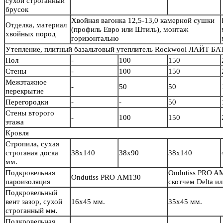
сухой строганный
брусок
Хвойная вагонка 12,5-13,0 камерной сушки
Отделка, материал
(профиль Евро или Штиль), монтаж
хвойных пород
горизонтально
Утепление, плитный базальтовый утеплитель Rockwool ЛАЙТ БА
Пол
-
100
150
Стены
-
100
150
Межэтажное
-
50
50
перекрытие
Перегородки
-
-
50
Стены второго
-
100
150
этажа
Кровля
Стропила, сухая
строганая доска
38х140
38х90
38х140
мм.
Подкровельная
Ondutiss PRO A
Ondutiss PRO АМ130
пароизоляция
скотчем Delta 
Подкровельный
вент зазор, сухой
16х45 мм.
35х45 мм.
строганный мм.
Подкровельная