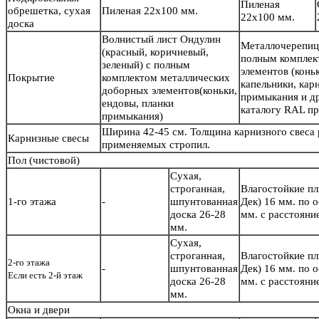
Пиленая
обрешетка, сухая
Пиленая 22х100 мм.
22х100 мм.
доска
Волнистый лист Ондулин
Металлочерепиц
(красный, коричневый,
полным комплек
зеленый) с полным
элементов (конь
Покрытие
комплектом металлических
капельники, кар
доборных элементов(коньки,
примыкания и др
ендовы, планки
каталогу RAL пр
примыкания)
Ширина 42-45 см. Толщина карнизного свеса
Карнизные свесы
применяемых стропил.
Пол
(чистовой)
Сухая,
строганная,
Влагостойкие п
1-го этажа
-
шпунтованная
Дек) 16 мм. по 
доска 26-28
мм. с расстояни
мм.
Сухая,
строганная,
Влагостойкие п
2-го этажа
-
шпунтованная
Дек) 16 мм. по 
Если есть 2-й этаж
доска 26-28
мм. с расстояни
мм.
Окна и двери