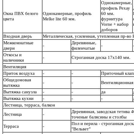
Однокамерные,
профиль Рехау
Окна ПВХ белого
Однокамерные, профиль
60 мм.
цвета
Melke lite 60 мм.
фурнитура
Vorne + набор
доборов
Входная дверь
Металлическая, усиленная, утепленная пр-во
Межкомнатные
Деревянные,
-
-
двери
филенчатые
Откосы и
-
Строганная доска 17х140 мм.
наличники
Вентиляция
Приток воздуха
-
-
Приточный кла
Общедомовая
-
-
Вентиляционная 
вытяжка
Вытяжка санузла
-
-
да
Вытяжка кухни
-
-
-
Лестница, терраса, балкон
Деревянная, заводская тетива 4
Лестница
-
точеные балясины и столб
Пол и перила - строганная дос
Терраса
-
"Вельвет"