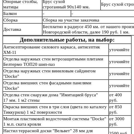
Опорные столбы,
Брус сухой
Брус сухой стр
матицы
строганный 90х140 мм.
Балкон
-
-
Сборка
Сборка на участке заказчика
Бесплатно в радиусе 450 км. от нашего произв
Доставка
Новгородской области, далее 190 руб. 1 км.
Дополнительные работы, на выбор:
Антисептирование силового каркаса, антисептик
уточняйте
ХМ-11
Отделка наружных стен ветрозащитными плитами
уточняйте
Белтермо ТОП20 шип-паз
Отделка наружных стен виниловым сайдингом
уточняйте
"Docke"
Отделка внешних стен фасадными панелями
уточняйте
"Docke"
Отделка стен снаружи дома "Имитацией бруса"
от 400
17 мм. 1 м2 стены
руб.
Окраска внешних стен в три слоя (цвета по каталогу
от 850
Тиккурила) 1 м2 поверхности
руб.
Монтаж пластиковой водосточной системы "Docke"
от 3000
1 м.п. ската кровли
руб.
Настил террасной доски "Вельвет" 28 мм для
2500 руб.