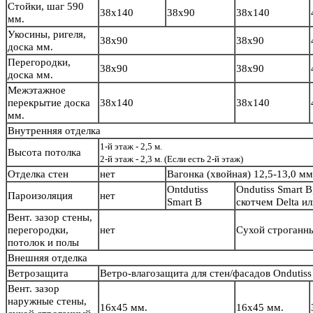
Стойки, шаг 590
38х140
38х90
38х140
мм.
Укосины, ригеля,
38х90
38х90
доска мм.
Перегородки,
38х90
38х90
доска мм.
Межэтажное
перекрытие доска
38х140
38х140
мм.
Внутренняя отделка
1-й этаж - 2,5 м.
Высота потолка
2-й этаж - 2,3 м. (Если есть 2-й этаж)
Отделка стен
нет
Вагонка (хвойная) 12,5-13,0 м
Ontdutiss
Ondutiss Smart B
Пароизоляция
нет
Smart B
скотчем Delta и
Вент. зазор стены,
перегородки,
нет
Сухой строганн
потолок и полы
Внешняя отделка
Ветрозащита
Ветро-влагозащита для стен/фасадов Ondutiss
Вент. зазор
наружные стены,
16х45 мм.
16х45 мм.