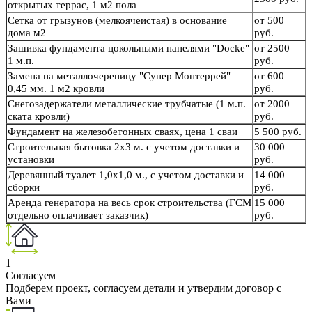
открытых террас, 1 м2 пола
Сетка от грызунов (мелкоячеистая) в основание
от 500
дома м2
руб.
Зашивка фундамента цокольными панелями "Docke"
от 2500
1 м.п.
руб.
Замена на металлочерепицу "Супер Монтеррей"
от 600
0,45 мм. 1 м2 кровли
руб.
Снегозадержатели металлические трубчатые (1 м.п.
от 2000
ската кровли)
руб.
Фундамент на железобетонных сваях, цена 1 сваи
5 500 руб.
Строительная бытовка 2х3 м. с учетом доставки и
30 000
установки
руб.
Деревянный туалет 1,0х1,0 м., с учетом доставки и
14 000
сборки
руб.
Аренда генератора на весь срок строительства (ГСМ
15 000
отдельно оплачивает заказчик)
руб.
1
Согласуем
Подберем проект, согласуем детали и утвердим договор с
Вами