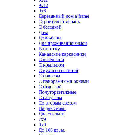
9х12
9х6
Деревянный дом a-frame
Строительство бань
С беседкой
Дача
Дома-бани
Для проживания зимой
В ипотеку
Канадские каркасники
С котельной
С крыльцом
С кухней гостиной
С навесом
С панорамными окнами
С отделкой
Полутораэтажные
С санузлом
Со вторым светом
На две семьи
Две спальни
7х9
9х9
До 100 кв. м.