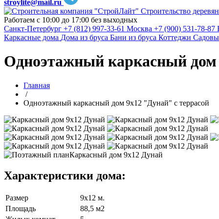
stroylite@mail.ru
Строительство деревян
Работаем с 10:00 до 17:00 без выходных
Санкт-Петербург
+7 (812) 997-33-61
Москва
+7 (900) 531-78-87
Каркасные дома
Дома из бруса
Бани из бруса
Коттеджи
Садовы
Одноэтажный каркасный дом 
Главная
/
Одноэтажный каркасный дом 9х12 "Дунай" с террасой
Характеристики дома:
Размер
9х12 м.
Площадь
88,5 м2