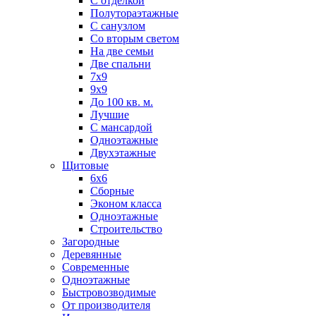
С отделкой
Полутораэтажные
С санузлом
Со вторым светом
На две семьи
Две спальни
7х9
9х9
До 100 кв. м.
Лучшие
С мансардой
Одноэтажные
Двухэтажные
Щитовые
6х6
Сборные
Эконом класса
Одноэтажные
Строительство
Загородные
Деревянные
Современные
Одноэтажные
Быстровозводимые
От производителя