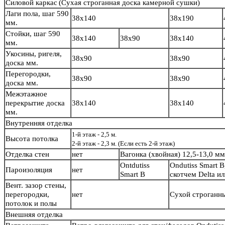
Силовой каркас
(Сухая строганная доска камерной сушки)
Лаги пола, шаг 590
38х140
38х190
мм.
Стойки, шаг 590
38х140
38х90
38х140
мм.
Укосины, ригеля,
38х90
38х90
доска мм.
Перегородки,
38х90
38х90
доска мм.
Межэтажное
перекрытие доска
38х140
38х140
мм.
Внутренняя отделка
1-й этаж - 2,5 м.
Высота потолка
2-й этаж - 2,3 м. (Если есть 2-й этаж)
Отделка стен
нет
Вагонка (хвойная) 12,5-13,0 м
Ontdutiss
Ondutiss Smart B
Пароизоляция
нет
Smart B
скотчем Delta и
Вент. зазор стены,
перегородки,
нет
Сухой строганн
потолок и полы
Внешняя отделка