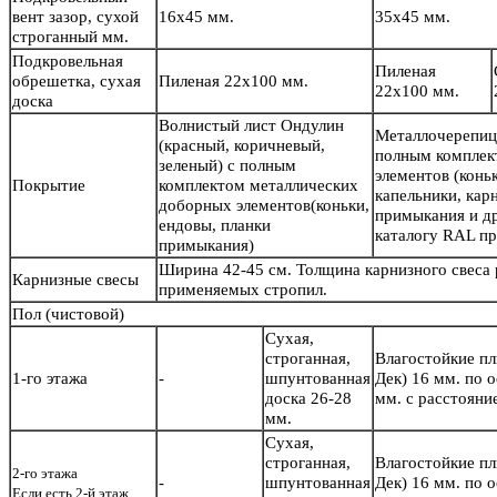
вент зазор, сухой
16х45 мм.
35х45 мм.
строганный мм.
Подкровельная
Пиленая
обрешетка, сухая
Пиленая 22х100 мм.
22х100 мм.
доска
Волнистый лист Ондулин
Металлочерепиц
(красный, коричневый,
полным комплек
зеленый) с полным
элементов (конь
Покрытие
комплектом металлических
капельники, кар
доборных элементов(коньки,
примыкания и др
ендовы, планки
каталогу RAL пр
примыкания)
Ширина 42-45 см. Толщина карнизного свеса
Карнизные свесы
применяемых стропил.
Пол
(чистовой)
Сухая,
строганная,
Влагостойкие п
1-го этажа
-
шпунтованная
Дек) 16 мм. по 
доска 26-28
мм. с расстояни
мм.
Сухая,
строганная,
Влагостойкие п
2-го этажа
-
шпунтованная
Дек) 16 мм. по 
Если есть 2-й этаж