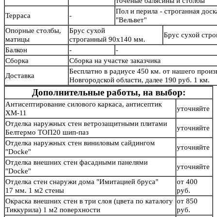
точеные балясины и столб
Пол и перила - строганная дос
Терраса
-
"Вельвет"
Опорные столбы,
Брус сухой
Брус сухой стр
матицы
строганный 90х140 мм.
Балкон
-
-
Сборка
Сборка на участке заказчика
Бесплатно в радиусе 450 км. от нашего произв
Доставка
Новгородской области, далее 190 руб. 1 км.
Дополнительные работы, на выбор:
Антисептирование силового каркаса, антисептик
уточняйте
ХМ-11
Отделка наружных стен ветрозащитными плитами
уточняйте
Белтермо ТОП20 шип-паз
Отделка наружных стен виниловым сайдингом
уточняйте
"Docke"
Отделка внешних стен фасадными панелями
уточняйте
"Docke"
Отделка стен снаружи дома "Имитацией бруса"
от 400
17 мм. 1 м2 стены
руб.
Окраска внешних стен в три слоя (цвета по каталогу
от 850
Тиккурила) 1 м2 поверхности
руб.