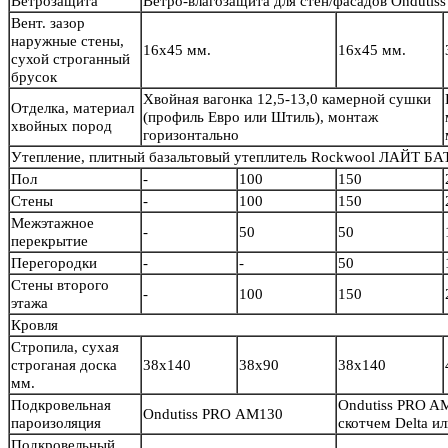
Ветрозащита
Ветро-влагозащита для стен/фасадов Ondutiss
Вент. зазор
наружные стены,
16х45 мм.
16х45 мм.
сухой строганный
брусок
Хвойная вагонка 12,5-13,0 камерной сушки
Отделка, материал
(профиль Евро или Штиль), монтаж
хвойных пород
горизонтально
Утепление, плитный базальтовый утеплитель Rockwool ЛАЙТ БА
Пол
-
100
150
Стены
-
100
150
Межэтажное
-
50
50
перекрытие
Перегородки
-
-
50
Стены второго
-
100
150
этажа
Кровля
Стропила, сухая
строганая доска
38х140
38х90
38х140
мм.
Подкровельная
Ondutiss PRO A
Ondutiss PRO АМ130
пароизоляция
скотчем Delta 
Подкровельный