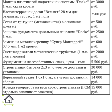
Монтаж пластиковой водосточной системы "Docke"
от 3000
1 м.п. ската кровли
руб.
Настил террасной доски "Вельвет" 28 мм для
2500 руб.
открытых террас, 1 м2 пола
Сетка от грызунов (мелкоячеистая) в основание
от 500
дома м2
руб.
Зашивка фундамента цокольными панелями "Docke"
от 2500
1 м.п.
руб.
Замена на металлочерепицу "Супер Монтеррей"
от 600
0,45 мм. 1 м2 кровли
руб.
Снегозадержатели металлические трубчатые (1 м.п.
от 2000
ската кровли)
руб.
Фундамент на железобетонных сваях, цена 1 сваи
5 500 руб.
Строительная бытовка 2х3 м. с учетом доставки и
30 000
установки
руб.
Деревянный туалет 1,0х1,0 м., с учетом доставки и
14 000
сборки
руб.
Аренда генератора на весь срок строительства (ГСМ
15 000
отдельно оплачивает заказчик)
руб.
1