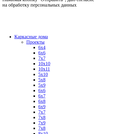
на обработку персональных данных
Каркасные дома
Проекты
6х4
6х6
7х7
10х10
10х11
5х10
5х8
5х9
6x6
6x7
6x8
6x9
7x7
7x8
7x9
7х8
8x10