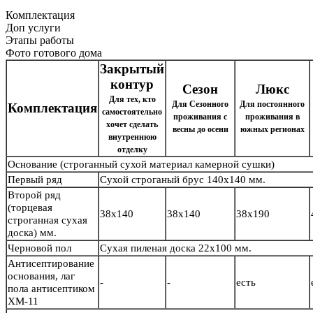
Комплектация
Доп услуги
Этапы работы
Фото готового дома
Закрытый
контур
Сезон
Люкс
Для тех, кто
Для Сезонного
Для постоянного
Комплектация
самостоятельно
проживания с
проживания в
хочет сделать
весны до осени
южных регионах
внутреннюю
отделку
Основание
(строганный сухой материал камерной сушки)
Первый ряд
Сухой строганый брус
140х140 мм.
Второй ряд
(торцевая
38х140
38х140
38х190
строганная сухая
доска) мм.
Черновой пол
Сухая пиленая доска 22х100 мм.
Антисептирование
основания, лаг
-
-
есть
пола антисептиком
ХМ-11