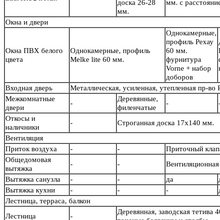
доска 26-28
мм. с расстояни
мм.
Окна и двери
Однокамерные,
профиль Рехау
Окна ПВХ белого
Однокамерные, профиль
60 мм.
цвета
Melke lite 60 мм.
фурнитура
Vorne + набор
доборов
Входная дверь
Металлическая, усиленная, утепленная пр-во
Межкомнатные
Деревянные,
-
-
двери
филенчатые
Откосы и
-
Строганная доска 17х140 мм.
наличники
Вентиляция
Приток воздуха
-
-
Приточный кла
Общедомовая
-
-
Вентиляционная 
вытяжка
Вытяжка санузла
-
-
да
Вытяжка кухни
-
-
-
Лестница, терраса, балкон
Деревянная, заводская тетива 4
Лестница
-