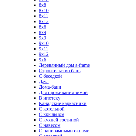
8x8
8х10
8х11
8х12
8х6
8х9
9x9
9х10
9х11
9х12
9х6
Деревянный дом a-frame
Строительство бань
С беседкой
Дача
Дома-бани
Для проживания зимой
В ипотеку
Канадские каркасники
С котельной
С крыльцом
С кухней гостиной
С навесом
С панорамными окнами