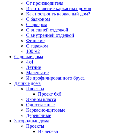
От производителя
Изготовление каркасных домов
Как построить каркасный дом?
С балконом
С эркером
С внешней отделкой
С внутренней отделкой
Финские
С гаражом
100 м2
Садовые дома
4х4
Летние
Маленькие
Из профилированного бруса
Дачные дома
Проекты
Проект 6х6
Эконом класса
Одноэтажные
Каркасно-щитовые
Деревянные
Загородные дома
Проекты
Из дерева