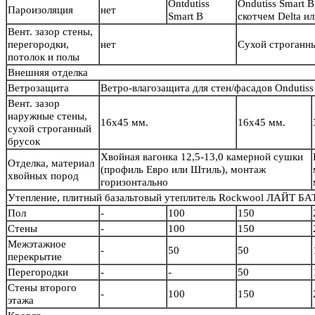
Ontdutiss
Ondutiss Smart B
Пароизоляция
нет
Smart B
скотчем Delta и
Вент. зазор стены,
перегородки,
нет
Сухой строганн
потолок и полы
Внешняя отделка
Ветрозащита
Ветро-влагозащита для стен/фасадов Ondutiss
Вент. зазор
наружные стены,
16х45 мм.
16х45 мм.
сухой строганный
брусок
Хвойная вагонка 12,5-13,0 камерной сушки
Отделка, материал
(профиль Евро или Штиль), монтаж
хвойных пород
горизонтально
Утепление, плитный базальтовый утеплитель Rockwool ЛАЙТ БА
Пол
-
100
150
Стены
-
100
150
Межэтажное
-
50
50
перекрытие
Перегородки
-
-
50
Стены второго
-
100
150
этажа