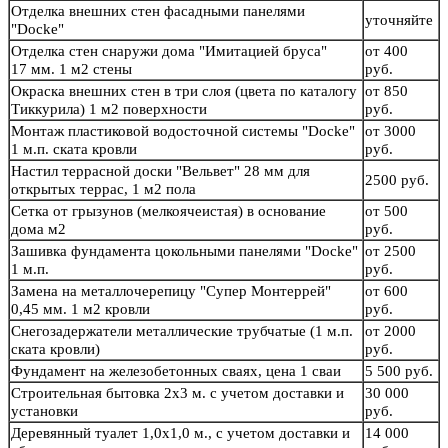
Отделка внешних стен фасадными панелями
уточняйте
"Docke"
Отделка стен снаружи дома "Имитацией бруса"
от 400
17 мм. 1 м2 стены
руб.
Окраска внешних стен в три слоя (цвета по каталогу
от 850
Тиккурила) 1 м2 поверхности
руб.
Монтаж пластиковой водосточной системы "Docke"
от 3000
1 м.п. ската кровли
руб.
Настил террасной доски "Вельвет" 28 мм для
2500 руб.
открытых террас, 1 м2 пола
Сетка от грызунов (мелкоячеистая) в основание
от 500
дома м2
руб.
Зашивка фундамента цокольными панелями "Docke"
от 2500
1 м.п.
руб.
Замена на металлочерепицу "Супер Монтеррей"
от 600
0,45 мм. 1 м2 кровли
руб.
Снегозадержатели металлические трубчатые (1 м.п.
от 2000
ската кровли)
руб.
Фундамент на железобетонных сваях, цена 1 сваи
5 500 руб.
Строительная бытовка 2х3 м. с учетом доставки и
30 000
установки
руб.
Деревянный туалет 1,0х1,0 м., с учетом доставки и
14 000