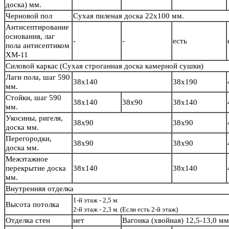
доска) мм.
Черновой пол
Сухая пиленая доска 22х100 мм.
Антисептирование
основания, лаг
-
-
есть
пола антисептиком
ХМ-11
Силовой каркас
(Сухая строганная доска камерной сушки)
Лаги пола, шаг 590
38х140
38х190
мм.
Стойки, шаг 590
38х140
38х90
38х140
мм.
Укосины, ригеля,
38х90
38х90
доска мм.
Перегородки,
38х90
38х90
доска мм.
Межэтажное
перекрытие доска
38х140
38х140
мм.
Внутренняя отделка
1-й этаж - 2,5 м.
Высота потолка
2-й этаж - 2,3 м. (Если есть 2-й этаж)
Отделка стен
нет
Вагонка (хвойная) 12,5-13,0 м