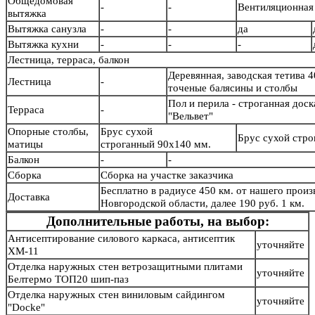
Общедомовая
-
-
Вентиляционная 
вытяжка
Вытяжка санузла
-
-
да
Вытяжка кухни
-
-
-
Лестница, терраса, балкон
Деревянная, заводская тетива 4
Лестница
-
точеные балясины и столб
Пол и перила - строганная дос
Терраса
-
"Вельвет"
Опорные столбы,
Брус сухой
Брус сухой стр
матицы
строганный 90х140 мм.
Балкон
-
-
Сборка
Сборка на участке заказчика
Бесплатно в радиусе 450 км. от нашего произв
Доставка
Новгородской области, далее 190 руб. 1 км.
Дополнительные работы, на выбор:
Антисептирование силового каркаса, антисептик
уточняйте
ХМ-11
Отделка наружных стен ветрозащитными плитами
уточняйте
Белтермо ТОП20 шип-паз
Отделка наружных стен виниловым сайдингом
уточняйте
"Docke"