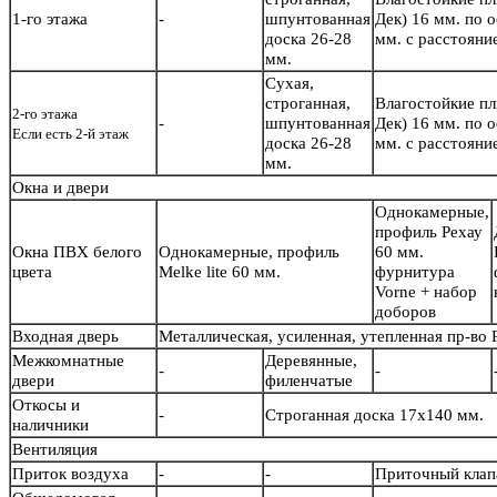
1-го этажа
-
шпунтованная
Дек) 16 мм. по 
доска 26-28
мм. с расстояни
мм.
Сухая,
строганная,
Влагостойкие п
2-го этажа
-
шпунтованная
Дек) 16 мм. по 
Если есть 2-й этаж
доска 26-28
мм. с расстояни
мм.
Окна и двери
Однокамерные,
профиль Рехау
Окна ПВХ белого
Однокамерные, профиль
60 мм.
цвета
Melke lite 60 мм.
фурнитура
Vorne + набор
доборов
Входная дверь
Металлическая, усиленная, утепленная пр-во
Межкомнатные
Деревянные,
-
-
двери
филенчатые
Откосы и
-
Строганная доска 17х140 мм.
наличники
Вентиляция
Приток воздуха
-
-
Приточный кла