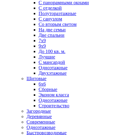
С панорамными окнами
С отделкой
Полутораэтажные
С санузлом
Со вторым светом
На две семьи
Две спальни
7х9
9х9
До 100 кв. м.
Лучшие
С мансардой
Одноэтажные
Двухэтажные
Щитовые
6х6
Сборные
Эконом класса
Одноэтажные
Строительство
Загородные
Деревянные
Современные
Одноэтажные
Быстровозводимые