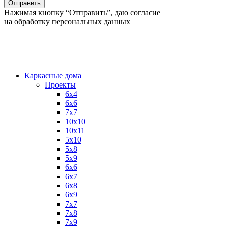
Нажимая кнопку “Отправить”, даю согласие
на обработку персональных данных
Каркасные дома
Проекты
6х4
6х6
7х7
10х10
10х11
5х10
5х8
5х9
6x6
6x7
6x8
6x9
7x7
7x8
7x9