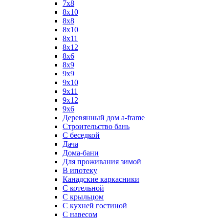
7х8
8x10
8x8
8х10
8х11
8х12
8х6
8х9
9x9
9х10
9х11
9х12
9х6
Деревянный дом a-frame
Строительство бань
С беседкой
Дача
Дома-бани
Для проживания зимой
В ипотеку
Канадские каркасники
С котельной
С крыльцом
С кухней гостиной
С навесом