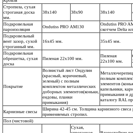
Кровля
Стропила, сухая
строганая доска
38х140
38х90
38х140
мм.
Подкровельная
Ondutiss PRO A
Ondutiss PRO АМ130
пароизоляция
скотчем Delta 
Подкровельный
вент зазор, сухой
16х45 мм.
35х45 мм.
строганный мм.
Подкровельная
Пиленая
обрешетка, сухая
Пиленая 22х100 мм.
22х100 мм.
доска
Волнистый лист Ондулин
Металлочерепиц
(красный, коричневый,
полным комплек
зеленый) с полным
элементов (конь
Покрытие
комплектом металлических
капельники, кар
доборных элементов(коньки,
примыкания и др
ендовы, планки
каталогу RAL пр
примыкания)
Ширина 42-45 см. Толщина карнизного свеса
Карнизные свесы
применяемых стропил.
Пол
(чистовой)
Сухая,
строганная,
Влагостойкие п