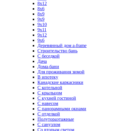
8х12
8х6
8х9
9x9
9х10
9х11
9х12
9х6
Деревянный дом a-frame
Строительство бань
С беседкой
Дача
Дома-бани
Для проживания зимой
В ипотеку
Канадские каркасники
С котельной
С крыльцом
С кухней гостиной
С навесом
С панорамными окнами
С отделкой
Полутораэтажные
С санузлом
Со вторым светом