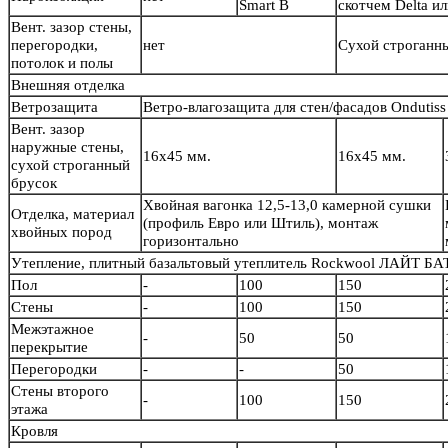
Smart B
скотчем Delta и
Вент. зазор стены,
перегородки,
нет
Сухой строганн
потолок и полы
Внешняя отделка
Ветрозащита
Ветро-влагозащита для стен/фасадов Ondutiss
Вент. зазор
наружные стены,
16х45 мм.
16х45 мм.
сухой строганный
брусок
Хвойная вагонка 12,5-13,0 камерной сушки
Отделка, материал
(профиль Евро или Штиль), монтаж
хвойных пород
горизонтально
Утепление, плитный базальтовый утеплитель Rockwool ЛАЙТ БА
Пол
-
100
150
Стены
-
100
150
Межэтажное
-
50
50
перекрытие
Перегородки
-
-
50
Стены второго
-
100
150
этажа
Кровля