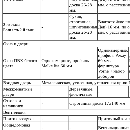
доска 26-28
мм. с расстояни
мм.
Сухая,
строганная,
Влагостойкие п
2-го этажа
-
шпунтованная
Дек) 16 мм. по 
Если есть 2-й этаж
доска 26-28
мм. с расстояни
мм.
Окна и двери
Однокамерные,
профиль Рехау
Окна ПВХ белого
Однокамерные, профиль
60 мм.
цвета
Melke lite 60 мм.
фурнитура
Vorne + набор
доборов
Входная дверь
Металлическая, усиленная, утепленная пр-во
Межкомнатные
Деревянные,
-
-
двери
филенчатые
Откосы и
-
Строганная доска 17х140 мм.
наличники
Вентиляция
Приток воздуха
-
-
Приточный кла
Общедомовая
-
-
Вентиляционная 