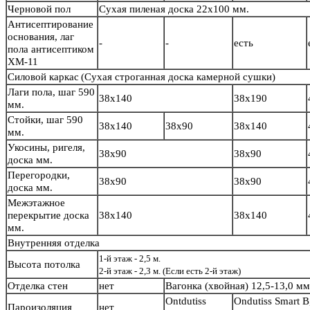
Черновой пол
Сухая пиленая доска 22х100 мм.
Антисептирование
основания, лаг
-
-
есть
пола антисептиком
ХМ-11
Силовой каркас
(Сухая строганная доска камерной сушки)
Лаги пола, шаг 590
38х140
38х190
мм.
Стойки, шаг 590
38х140
38х90
38х140
мм.
Укосины, ригеля,
38х90
38х90
доска мм.
Перегородки,
38х90
38х90
доска мм.
Межэтажное
перекрытие доска
38х140
38х140
мм.
Внутренняя отделка
1-й этаж - 2,5 м.
Высота потолка
2-й этаж - 2,3 м. (Если есть 2-й этаж)
Отделка стен
нет
Вагонка (хвойная) 12,5-13,0 м
Ontdutiss
Ondutiss Smart B
Пароизоляция
нет