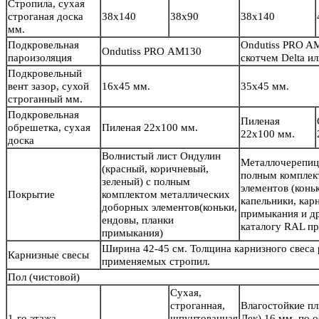
Стропила, сухая
строганая доска
38х140
38х90
38х140
мм.
Подкровельная
Ondutiss PRO A
Ondutiss PRO АМ130
пароизоляция
скотчем Delta 
Подкровельный
вент зазор, сухой
16х45 мм.
35х45 мм.
строганный мм.
Подкровельная
Пиленая
обрешетка, сухая
Пиленая 22х100 мм.
22х100 мм.
доска
Волнистый лист Ондулин
Металлочерепиц
(красный, коричневый,
полным комплек
зеленый) с полным
элементов (конь
Покрытие
комплектом металлических
капельники, кар
доборных элементов(коньки,
примыкания и др
ендовы, планки
каталогу RAL пр
примыкания)
Ширина 42-45 см. Толщина карнизного свеса
Карнизные свесы
применяемых стропил.
Пол
(чистовой)
Сухая,
строганная,
Влагостойкие п
1-го этажа
-
шпунтованная
Дек) 16 мм. по 