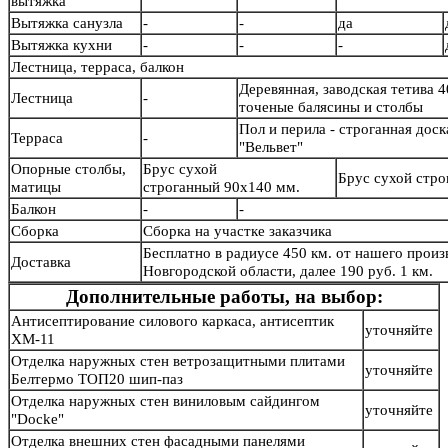
вытяжка
Вытяжка санузла
-
-
да
Вытяжка кухни
-
-
-
Лестница, терраса, балкон
Деревянная, заводская тетива 4
Лестница
-
точеные балясины и столб
Пол и перила - строганная дос
Терраса
-
"Вельвет"
Опорные столбы,
Брус сухой
Брус сухой стр
матицы
строганный 90х140 мм.
Балкон
-
-
Сборка
Сборка на участке заказчика
Бесплатно в радиусе 450 км. от нашего произв
Доставка
Новгородской области, далее 190 руб. 1 км.
Дополнительные работы, на выбор:
Антисептирование силового каркаса, антисептик
уточняйте
ХМ-11
Отделка наружных стен ветрозащитными плитами
уточняйте
Белтермо ТОП20 шип-паз
Отделка наружных стен виниловым сайдингом
уточняйте
"Docke"
Отделка внешних стен фасадными панелями