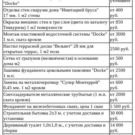
уточняйте
"Docke"
Отделка стен снаружи дома "Имитацией бруса"
от 400
17 мм. 1 м2 стены
руб.
Окраска внешних стен в три слоя (цвета по каталогу
от 850
Тиккурила) 1 м2 поверхности
руб.
Монтаж пластиковой водосточной системы "Docke"
от 3000
1 м.п. ската кровли
руб.
Настил террасной доски "Вельвет" 28 мм для
2500 руб.
открытых террас, 1 м2 пола
Сетка от грызунов (мелкоячеистая) в основание
от 500
дома м2
руб.
Зашивка фундамента цокольными панелями "Docke"
от 2500
1 м.п.
руб.
Замена на металлочерепицу "Супер Монтеррей"
от 600
0,45 мм. 1 м2 кровли
руб.
Снегозадержатели металлические трубчатые (1 м.п.
от 2000
ската кровли)
руб.
Фундамент на железобетонных сваях, цена 1 сваи
5 500 руб.
Строительная бытовка 2х3 м. с учетом доставки и
30 000
установки
руб.
Деревянный туалет 1,0х1,0 м., с учетом доставки и
14 000
сборки
руб.