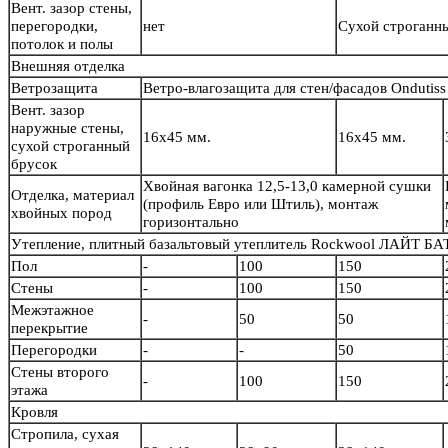
Вент. зазор стены,
перегородки,
нет
Сухой строганн
потолок и полы
Внешняя отделка
Ветрозащита
Ветро-влагозащита для стен/фасадов Ondutiss
Вент. зазор
наружные стены,
16х45 мм.
16х45 мм.
сухой строганный
брусок
Хвойная вагонка 12,5-13,0 камерной сушки
Отделка, материал
(профиль Евро или Штиль), монтаж
хвойных пород
горизонтально
Утепление, плитный базальтовый утеплитель Rockwool ЛАЙТ БА
Пол
-
100
150
Стены
-
100
150
Межэтажное
-
50
50
перекрытие
Перегородки
-
-
50
Стены второго
-
100
150
этажа
Кровля
Стропила, сухая