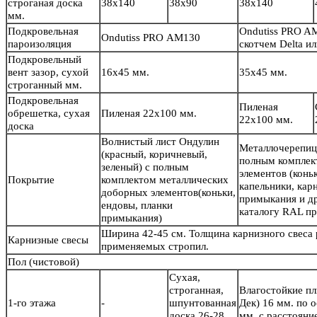
строганая доска
38х140
38х90
38х140
мм.
Подкровельная
Ondutiss PRO A
Ondutiss PRO АМ130
пароизоляция
скотчем Delta 
Подкровельный
вент зазор, сухой
16х45 мм.
35х45 мм.
строганный мм.
Подкровельная
Пиленая
обрешетка, сухая
Пиленая 22х100 мм.
22х100 мм.
доска
Волнистый лист Ондулин
Металлочерепиц
(красный, коричневый,
полным комплек
зеленый) с полным
элементов (конь
Покрытие
комплектом металлических
капельники, кар
доборных элементов(коньки,
примыкания и др
ендовы, планки
каталогу RAL пр
примыкания)
Ширина 42-45 см. Толщина карнизного свеса
Карнизные свесы
применяемых стропил.
Пол
(чистовой)
Сухая,
строганная,
Влагостойкие п
1-го этажа
-
шпунтованная
Дек) 16 мм. по 
доска 26-28
мм. с расстояни