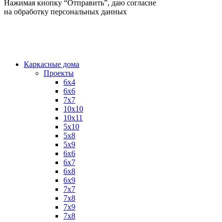
Нажимая кнопку “Отправить”, даю согласие
на обработку персональных данных
Каркасные дома
Проекты
6х4
6х6
7х7
10х10
10х11
5х10
5х8
5х9
6x6
6x7
6x8
6x9
7x7
7x8
7x9
7х8