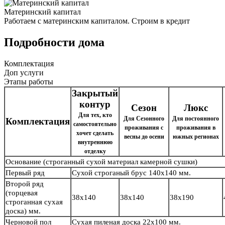
Материнский капитал
Работаем с материнским капиталом. Строим в кредит
Подробности дома
Комплектация
Доп услуги
Этапы работы
Закрытый
контур
Сезон
Люкс
Для тех, кто
Для Сезонного
Для постоянного
Комплектация
самостоятельно
проживания с
проживания в
хочет сделать
весны до осени
южных регионах
внутреннюю
отделку
Основание
(строганный сухой материал камерной сушки)
Первый ряд
Сухой строганый брус
140х140 мм.
Второй ряд
(торцевая
38х140
38х140
38х190
строганная сухая
доска) мм.
Черновой пол
Сухая пиленая доска 22х100 мм.