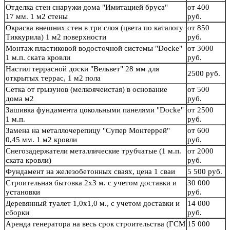
Отделка стен снаружи дома "Имитацией бруса"
от 400
17 мм. 1 м2 стены
руб.
Окраска внешних стен в три слоя (цвета по каталогу
от 850
Тиккурила) 1 м2 поверхности
руб.
Монтаж пластиковой водосточной системы "Docke"
от 3000
1 м.п. ската кровли
руб.
Настил террасной доски "Вельвет" 28 мм для
2500 руб.
открытых террас, 1 м2 пола
Сетка от грызунов (мелкоячеистая) в основание
от 500
дома м2
руб.
Зашивка фундамента цокольными панелями "Docke"
от 2500
1 м.п.
руб.
Замена на металлочерепицу "Супер Монтеррей"
от 600
0,45 мм. 1 м2 кровли
руб.
Снегозадержатели металлические трубчатые (1 м.п.
от 2000
ската кровли)
руб.
Фундамент на железобетонных сваях, цена 1 сваи
5 500 руб.
Строительная бытовка 2х3 м. с учетом доставки и
30 000
установки
руб.
Деревянный туалет 1,0х1,0 м., с учетом доставки и
14 000
сборки
руб.
Аренда генератора на весь срок строительства (ГСМ
15 000