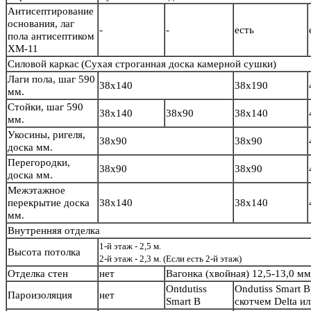
Антисептирование
основания, лаг
-
-
есть
пола антисептиком
ХМ-11
Силовой каркас
(Сухая строганная доска камерной сушки)
Лаги пола, шаг 590
38х140
38х190
мм.
Стойки, шаг 590
38х140
38х90
38х140
мм.
Укосины, ригеля,
38х90
38х90
доска мм.
Перегородки,
38х90
38х90
доска мм.
Межэтажное
перекрытие доска
38х140
38х140
мм.
Внутренняя отделка
1-й этаж - 2,5 м.
Высота потолка
2-й этаж - 2,3 м. (Если есть 2-й этаж)
Отделка стен
нет
Вагонка (хвойная) 12,5-13,0 м
Ontdutiss
Ondutiss Smart B
Пароизоляция
нет
Smart B
скотчем Delta и