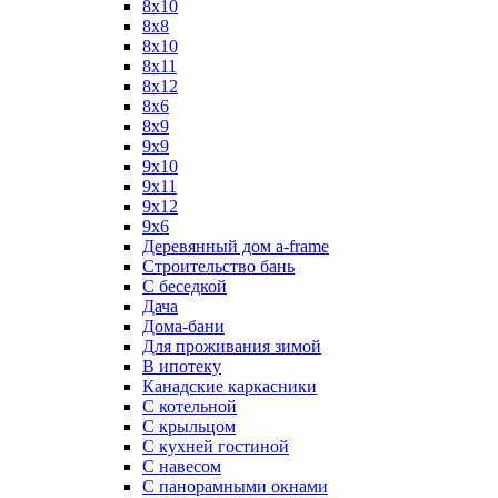
8x10
8x8
8х10
8х11
8х12
8х6
8х9
9x9
9х10
9х11
9х12
9х6
Деревянный дом a-frame
Строительство бань
С беседкой
Дача
Дома-бани
Для проживания зимой
В ипотеку
Канадские каркасники
С котельной
С крыльцом
С кухней гостиной
С навесом
С панорамными окнами