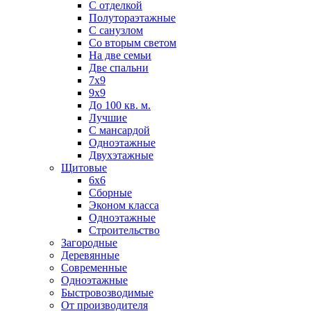
С отделкой
Полутораэтажные
С санузлом
Со вторым светом
На две семьи
Две спальни
7х9
9х9
До 100 кв. м.
Лучшие
С мансардой
Одноэтажные
Двухэтажные
Щитовые
6х6
Сборные
Эконом класса
Одноэтажные
Строительство
Загородные
Деревянные
Современные
Одноэтажные
Быстровозводимые
От производителя