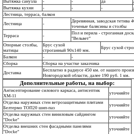
Вытяжка санузла
-
-
да
Вытяжка кухни
-
-
-
Лестница, терраса, балкон
Деревянная, заводская тетива 4
Лестница
-
точеные балясины и столб
Пол и перила - строганная дос
Терраса
-
"Вельвет"
Опорные столбы,
Брус сухой
Брус сухой стр
матицы
строганный 90х140 мм.
Балкон
-
-
Сборка
Сборка на участке заказчика
Бесплатно в радиусе 450 км. от нашего произв
Доставка
Новгородской области, далее 190 руб. 1 км.
Дополнительные работы, на выбор:
Антисептирование силового каркаса, антисептик
уточняйте
ХМ-11
Отделка наружных стен ветрозащитными плитами
уточняйте
Белтермо ТОП20 шип-паз
Отделка наружных стен виниловым сайдингом
уточняйте
"Docke"
Отделка внешних стен фасадными панелями
уточняйте
"Docke"