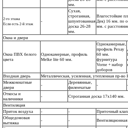
мм.
Сухая,
строганная,
Влагостойкие п
2-го этажа
-
шпунтованная
Дек) 16 мм. по 
Если есть 2-й этаж
доска 26-28
мм. с расстояни
мм.
Окна и двери
Однокамерные,
профиль Рехау
Окна ПВХ белого
Однокамерные, профиль
60 мм.
цвета
Melke lite 60 мм.
фурнитура
Vorne + набор
доборов
Входная дверь
Металлическая, усиленная, утепленная пр-во
Межкомнатные
Деревянные,
-
-
двери
филенчатые
Откосы и
-
Строганная доска 17х140 мм.
наличники
Вентиляция
Приток воздуха
-
-
Приточный кла
Общедомовая
-
-
Вентиляционная 
вытяжка