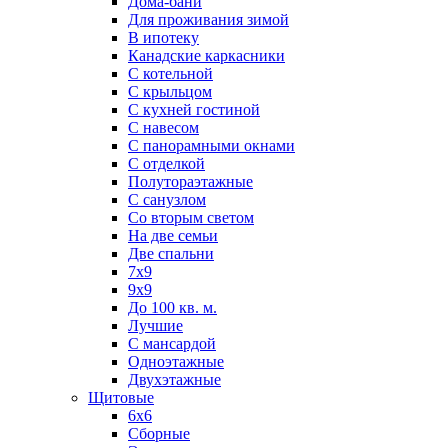
Дома-бани
Для проживания зимой
В ипотеку
Канадские каркасники
С котельной
С крыльцом
С кухней гостиной
С навесом
С панорамными окнами
С отделкой
Полутораэтажные
С санузлом
Со вторым светом
На две семьи
Две спальни
7х9
9х9
До 100 кв. м.
Лучшие
С мансардой
Одноэтажные
Двухэтажные
Щитовые
6х6
Сборные