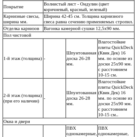
Волнистый лист - Ондулин (цвет
Покрытие
коричневый, красный, зеленый)
Карнизные свесы,
Ширина 42-45 см. Толщина карнизного
ширина мм.
свеса равна сечению применяемых стропил.
Отделка карнизов
Вагонка камерной сушки 12,5х90 мм.
Пол чистовой
Влагостойкие
плиты QuickDeck
Шпунтованная
(Квик Дек) 16
1-й этаж (толщина)
-
доска 26-28
мм. по основе из
мм.
доски 25х90 мм.
с расстоянием
10-15 см.
Влагостойкие
плиты QuickDeck
Шпунтованная
(Квик Дек) 16
2-й этаж (толщина)
-
доска 26-28
мм. по основе из
(при его наличии)
мм.
доски 25х90 мм.
с расстоянием
10-15 см..
Окна и двери
ПВХ
ПВХ
однокамерные,
однокамерные,