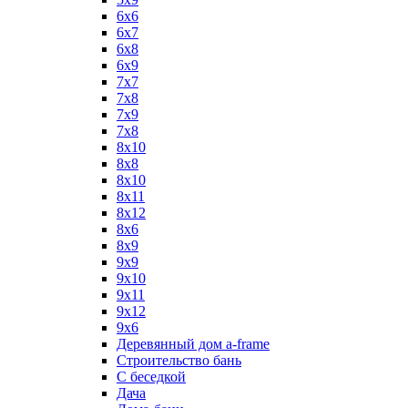
6x6
6x7
6x8
6x9
7x7
7x8
7x9
7х8
8x10
8x8
8х10
8х11
8х12
8х6
8х9
9x9
9х10
9х11
9х12
9х6
Деревянный дом a-frame
Строительство бань
С беседкой
Дача