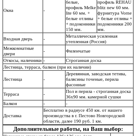
белые,
профиль REHAU
профиль Melke
blitz new 60 мм.
Окна
-
lite 60 мм. +
фурнитура Vorne
белые отливы
+ белые отливы +
+ подоконники
подоконники 200
150 мм.
мм.
Металлическая усиленная
Входная дверь
-
утепленная (Россия)
Межкомнатные
-
Филенчатые
двери
Откосы, наличники
-
Строганная доска
Лестница, терраса, балкон (при их наличии)
Деревянная, заводская тетива,
Лестница
-
балясины точеные, перила
фасонные
Пол и перила - строганная доска
Терраса
-
36х90 мм. камерной сушки
Балкон
-
-
Бесплатно в радиусе 450 км. от нашего
Доставка
производства в г. Пестово Новгородской
области, далее 190 руб. 1 км.
Дополнительные работы, на Ваш выбор: