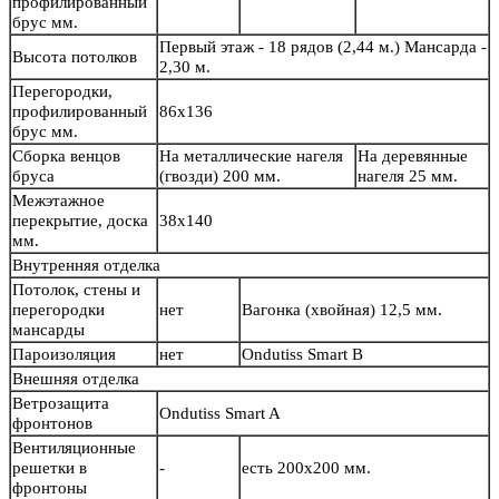
профилированный
брус мм.
Первый этаж - 18 рядов (2,44 м.) Мансарда -
Высота потолков
2,30 м.
Перегородки,
профилированный
86х136
брус мм.
Сборка венцов
На металлические нагеля
На деревянные
бруса
(гвозди) 200 мм.
нагеля 25 мм.
Межэтажное
перекрытие, доска
38х140
мм.
Внутренняя отделка
Потолок, стены и
перегородки
нет
Вагонка (хвойная) 12,5 мм.
мансарды
Пароизоляция
нет
Ondutiss Smart B
Внешняя отделка
Ветрозащита
Ondutiss Smart A
фронтонов
Вентиляционные
решетки в
-
есть 200х200 мм.
фронтоны