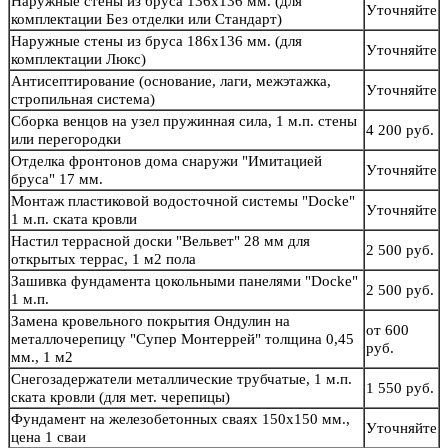
Наружные стены из бруса 136х136 мм. (для
Уточняйте
комплектации Без отделки или Стандарт)
Наружные стены из бруса 186х136 мм. (для
Уточняйте
комплектации Люкс)
Антисептирование (основание, лаги, межэтажка,
Уточняйте
стропильная система)
Сборка венцов на узел пружинная сила, 1 м.п. стены
4 200 руб.
или перегородки
Отделка фронтонов дома снаружи "Имитацией
Уточняйте
бруса" 17 мм.
Монтаж пластиковой водосточной системы "Docke"
Уточняйте
1 м.п. ската кровли
Настил террасной доски "Вельвет" 28 мм для
2 500 руб.
открытых террас, 1 м2 пола
Зашивка фундамента цокольными панелями "Docke"
2 500 руб.
1 м.п.
Замена кровельного покрытия Ондулин на
от 600
металлочерепицу "Супер Монтеррей" толщина 0,45
руб.
мм., 1 м2
Снегозадержатели металлические трубчатые, 1 м.п.
1 550 руб.
ската кровли (для мет. черепицы)
Фундамент на железобетонных сваях 150х150 мм.,
Уточняйте
цена 1 сваи