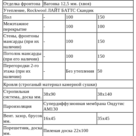
Отделка фронтона
Вагонка 12,5 мм. (хвоя)
Утепление, Rockwool ЛАЙТ БАТТС Скандик
Пол
-
100
150
Межэтажное
-
100
100
перекрытие
Стены, фронтоны
мансарды (при их
-
100
150
наличии)
Потолок мансарды
-
100
150
(при его наличии)
Перегородки 2-го
этажа (при их
-
Без утепления
50
наличии)
Кровля
(строганый материал камерной сушки)
Стропильная
38х90
38х140
система, доска мм.
Супердиффузионная мембрана Ондутис
Пароизоляция
АМ130
Вент. зазор, брусок
16х45
35х45
мм.
Порешетник, доска
Пиленая доска 22х100
мм.