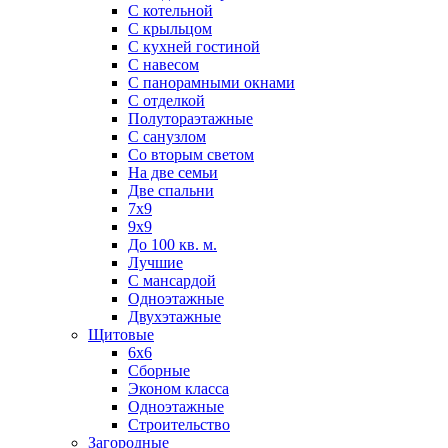
С котельной
С крыльцом
С кухней гостиной
С навесом
С панорамными окнами
С отделкой
Полутораэтажные
С санузлом
Со вторым светом
На две семьи
Две спальни
7х9
9х9
До 100 кв. м.
Лучшие
С мансардой
Одноэтажные
Двухэтажные
Щитовые
6х6
Сборные
Эконом класса
Одноэтажные
Строительство
Загородные