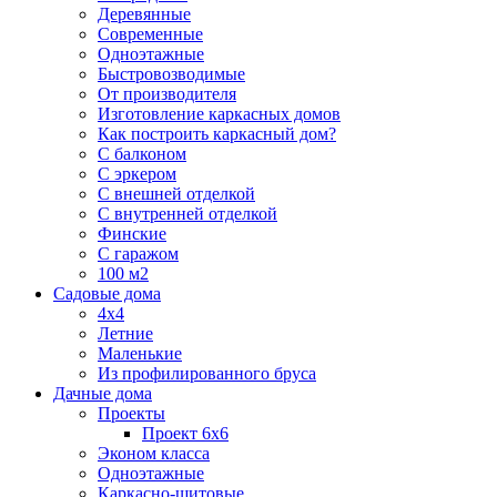
Деревянные
Современные
Одноэтажные
Быстровозводимые
От производителя
Изготовление каркасных домов
Как построить каркасный дом?
С балконом
С эркером
С внешней отделкой
С внутренней отделкой
Финские
С гаражом
100 м2
Садовые дома
4х4
Летние
Маленькие
Из профилированного бруса
Дачные дома
Проекты
Проект 6х6
Эконом класса
Одноэтажные
Каркасно-щитовые