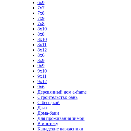
6x9
7x7
7x8
7x9
7х8
8x10
8x8
8х10
8х11
8х12
8х6
8х9
9x9
9х10
9х11
9х12
9х6
Деревянный дом a-frame
Строительство бань
С беседкой
Дача
Дома-бани
Для проживания зимой
В ипотеку
Канадские каркасники