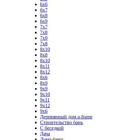
6x6
6x7
6x8
6x9
7x7
7x8
7x9
7х8
8x10
8x8
8х10
8х11
8х12
8х6
8х9
9x9
9х10
9х11
9х12
9х6
Деревянный дом a-frame
Строительство бань
С беседкой
Дача
Дома-бани