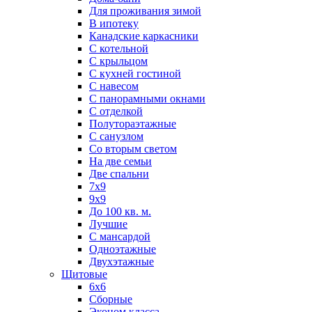
Для проживания зимой
В ипотеку
Канадские каркасники
С котельной
С крыльцом
С кухней гостиной
С навесом
С панорамными окнами
С отделкой
Полутораэтажные
С санузлом
Со вторым светом
На две семьи
Две спальни
7х9
9х9
До 100 кв. м.
Лучшие
С мансардой
Одноэтажные
Двухэтажные
Щитовые
6х6
Сборные
Эконом класса