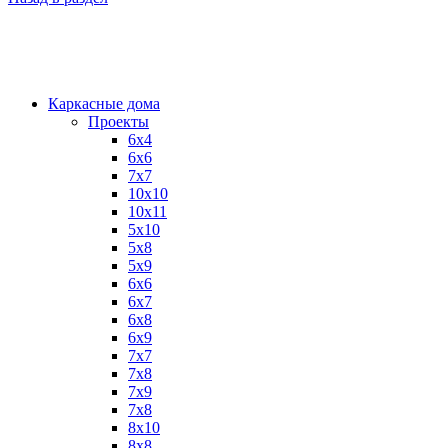
Каркасные дома
Проекты
6х4
6х6
7х7
10х10
10х11
5х10
5х8
5х9
6x6
6x7
6x8
6x9
7x7
7x8
7x9
7х8
8x10
8x8