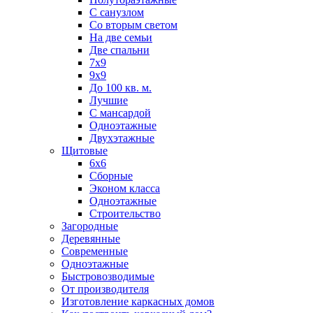
С санузлом
Со вторым светом
На две семьи
Две спальни
7х9
9х9
До 100 кв. м.
Лучшие
С мансардой
Одноэтажные
Двухэтажные
Щитовые
6х6
Сборные
Эконом класса
Одноэтажные
Строительство
Загородные
Деревянные
Современные
Одноэтажные
Быстровозводимые
От производителя
Изготовление каркасных домов