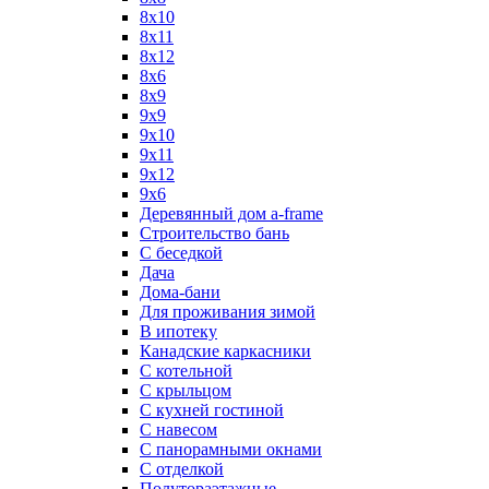
8х10
8х11
8х12
8х6
8х9
9x9
9х10
9х11
9х12
9х6
Деревянный дом a-frame
Строительство бань
С беседкой
Дача
Дома-бани
Для проживания зимой
В ипотеку
Канадские каркасники
С котельной
С крыльцом
С кухней гостиной
С навесом
С панорамными окнами
С отделкой
Полутораэтажные