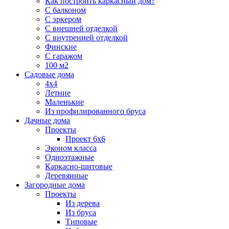
Как построить каркасный дом?
С балконом
С эркером
С внешней отделкой
С внутренней отделкой
Финские
С гаражом
100 м2
Садовые дома
4х4
Летние
Маленькие
Из профилированного бруса
Дачные дома
Проекты
Проект 6х6
Эконом класса
Одноэтажные
Каркасно-щитовые
Деревянные
Загородные дома
Проекты
Из дерева
Из бруса
Типовые