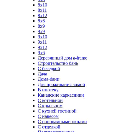
8х10
8х11
8х12
8х6
8х9
9x9
9х10
9х11
9х12
9х6
Деревянный дом a-frame
Строительство бань
С беседкой
Дача
Дома-бани
Для проживания зимой
В ипотеку
Канадские каркасники
С котельной
С крыльцом
С кухней гостиной
С навесом
С панорамными окнами
С отделкой