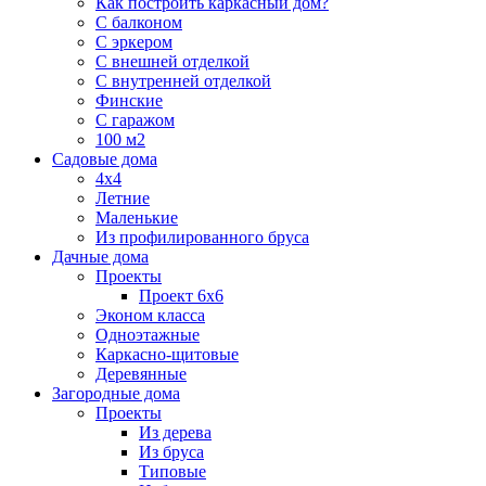
Как построить каркасный дом?
С балконом
С эркером
С внешней отделкой
С внутренней отделкой
Финские
С гаражом
100 м2
Садовые дома
4х4
Летние
Маленькие
Из профилированного бруса
Дачные дома
Проекты
Проект 6х6
Эконом класса
Одноэтажные
Каркасно-щитовые
Деревянные
Загородные дома
Проекты
Из дерева
Из бруса
Типовые