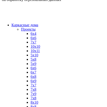
Каркасные дома
Проекты
6х4
6х6
7х7
10х10
10х11
5х10
5х8
5х9
6x6
6x7
6x8
6x9
7x7
7x8
7x9
7х8
8x10
8x8