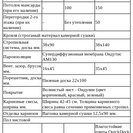
Потолок мансарды
-
100
150
(при его наличии)
Перегородки 2-го
этажа (при их
-
Без утепления
50
наличии)
Кровля
(строганый материал камерной сушки)
Стропильная
38х90
38х140
система, доска мм.
Супердиффузионная мембрана Ондутис
Пароизоляция
АМ130
Вент. зазор, брусок
16х45
35х45
мм.
Порешетник, доска
Пиленая доска 22х100
мм.
Волнистый лист - Ондулин (цвет
Покрытие
коричневый, красный, зеленый)
Карнизные свесы,
Ширина 42-45 см. Толщина карнизного
ширина мм.
свеса равна сечению применяемых стропил.
Отделка карнизов
Вагонка камерной сушки 12,5х90 мм.
Пол чистовой
Влагостойкие
плиты QuickDeck