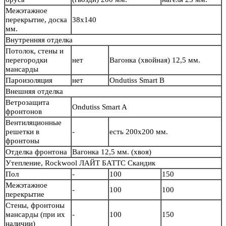
Межэтажное
перекрытие, доска
38х140
мм.
Внутренняя отделка
Потолок, стены и
перегородки
нет
Вагонка (хвойная) 12,5 мм.
мансарды
Пароизоляция
нет
Ondutiss Smart B
Внешняя отделка
Ветрозащита
Ondutiss Smart A
фронтонов
Вентиляционные
решетки в
-
есть 200х200 мм.
фронтоны
Отделка фронтона
Вагонка 12,5 мм. (хвоя)
Утепление, Rockwool ЛАЙТ БАТТС Скандик
Пол
-
100
150
Межэтажное
-
100
100
перекрытие
Стены, фронтоны
мансарды (при их
-
100
150
наличии)