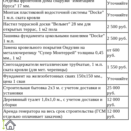
Отделка фронтонов дома снаружи "Имитацией
Уточняйте
бруса" 17 мм.
Монтаж пластиковой водосточной системы "Docke"
Уточняйте
1 м.п. ската кровли
Настил террасной доски "Вельвет" 28 мм для
2 500 руб.
открытых террас, 1 м2 пола
Зашивка фундамента цокольными панелями "Docke"
2 500 руб.
1 м.п.
Замена кровельного покрытия Ондулин на
от 600
металлочерепицу "Супер Монтеррей" толщина 0,45
руб.
мм., 1 м2
Снегозадержатели металлические трубчатые, 1 м.п.
1 550 руб.
ската кровли (для мет. черепицы)
Фундамент на железобетонных сваях 150х150 мм.,
Уточняйте
цена 1 сваи
Строительная бытовка 2х3 м. с учетом доставки и
25 000
установки
руб.
Деревянный туалет 1,0х1,0 м., с учетом доставки и
12 000
сборки
руб.
Аренда генератора на весь срок строительства (ГСМ
12 000
отдельно оплачивает заказчик)
руб.