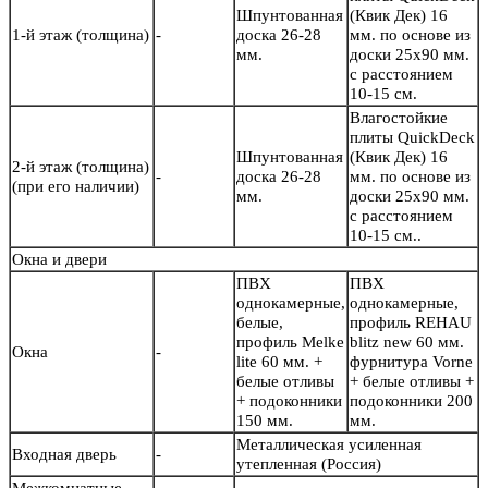
Шпунтованная
(Квик Дек) 16
1-й этаж (толщина)
-
доска 26-28
мм. по основе из
мм.
доски 25х90 мм.
с расстоянием
10-15 см.
Влагостойкие
плиты QuickDeck
Шпунтованная
(Квик Дек) 16
2-й этаж (толщина)
-
доска 26-28
мм. по основе из
(при его наличии)
мм.
доски 25х90 мм.
с расстоянием
10-15 см..
Окна и двери
ПВХ
ПВХ
однокамерные,
однокамерные,
белые,
профиль REHAU
профиль Melke
blitz new 60 мм.
Окна
-
lite 60 мм. +
фурнитура Vorne
белые отливы
+ белые отливы +
+ подоконники
подоконники 200
150 мм.
мм.
Металлическая усиленная
Входная дверь
-
утепленная (Россия)