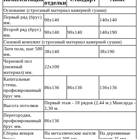
отделки
Основание
(строганый материал камерной сушки)
Первый ряд (брус)
90х140
140х140
мм.
Второй ряд (брус)
90х140
90х140
140х190
мм.
Силовой комплект
(строганый материал камерной сушки)
Лаги пола, шаг 580
38х140
38х190
мм.
Черновой пол
(пиленый
22х100
материал) мм.
Капитальные
стены,
86х136
86х136
136х136
профилированный
брус мм.
Первый этаж - 18 рядов (2,44 м.) Мансарда -
Высота потолков
2,30 м.
Перегородки,
профилированный
86х136
брус мм.
Сборка венцов
На металлические нагеля
На деревянные
бруса
(гвозди) 200 мм.
нагеля 25 мм.