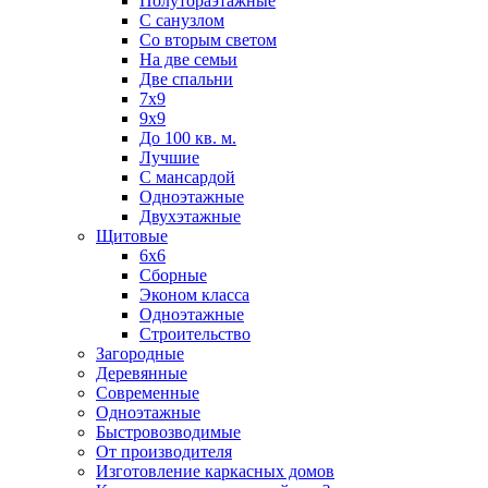
Полутораэтажные
С санузлом
Со вторым светом
На две семьи
Две спальни
7х9
9х9
До 100 кв. м.
Лучшие
С мансардой
Одноэтажные
Двухэтажные
Щитовые
6х6
Сборные
Эконом класса
Одноэтажные
Строительство
Загородные
Деревянные
Современные
Одноэтажные
Быстровозводимые
От производителя
Изготовление каркасных домов