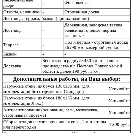
Межкомнатные
-
Филенчатые
двери
Откосы, наличники
-
Строганная доска
Лестница, терраса, балкон (при их наличии)
Деревянная, заводская тетива,
Лестница
-
балясины точеные, перила
фасонные
Пол и перила - строганная доска
Терраса
-
36х90 мм. камерной сушки
Балкон
-
-
Бесплатно в радиусе 450 км. от нашего
Доставка
производства в г. Пестово Новгородской
области, далее 190 руб. 1 км.
Дополнительные работы, на Ваш выбор:
Наружные стены из бруса 136х136 мм. (для
Уточняйте
комплектации Без отделки или Стандарт)
Наружные стены из бруса 186х136 мм. (для
Уточняйте
комплектации Люкс)
Антисептирование (основание, лаги, межэтажка,
Уточняйте
стропильная система)
Сборка венцов на узел пружинная сила, 1 м.п. стены
4 200 руб.
или перегородки