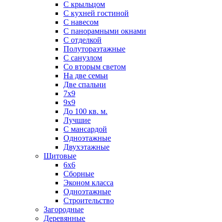
С крыльцом
С кухней гостиной
С навесом
С панорамными окнами
С отделкой
Полутораэтажные
С санузлом
Со вторым светом
На две семьи
Две спальни
7х9
9х9
До 100 кв. м.
Лучшие
С мансардой
Одноэтажные
Двухэтажные
Щитовые
6х6
Сборные
Эконом класса
Одноэтажные
Строительство
Загородные
Деревянные