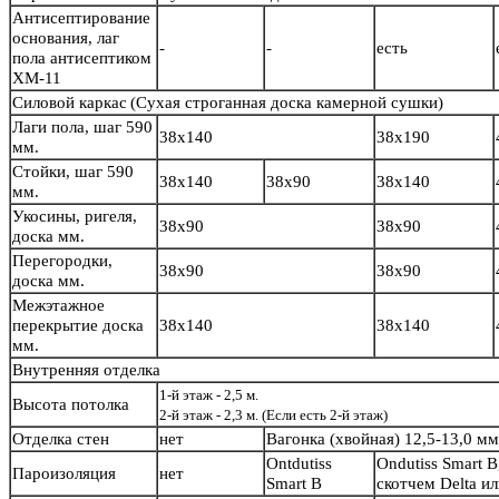
Антисептирование
основания, лаг
-
-
есть
пола антисептиком
ХМ-11
Силовой каркас
(Сухая строганная доска камерной сушки)
Лаги пола, шаг 590
38х140
38х190
мм.
Стойки, шаг 590
38х140
38х90
38х140
мм.
Укосины, ригеля,
38х90
38х90
доска мм.
Перегородки,
38х90
38х90
доска мм.
Межэтажное
перекрытие доска
38х140
38х140
мм.
Внутренняя отделка
1-й этаж - 2,5 м.
Высота потолка
2-й этаж - 2,3 м. (Если есть 2-й этаж)
Отделка стен
нет
Вагонка (хвойная) 12,5-13,0 м
Ontdutiss
Ondutiss Smart B
Пароизоляция
нет
Smart B
скотчем Delta и