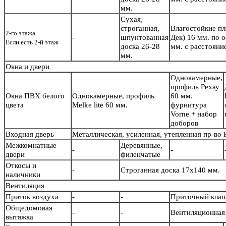
мм.
Сухая,
строганная,
Влагостойкие п
2-го этажа
-
шпунтованная
Дек) 16 мм. по 
Если есть 2-й этаж
доска 26-28
мм. с расстояни
мм.
Окна и двери
Однокамерные,
профиль Рехау
Окна ПВХ белого
Однокамерные, профиль
60 мм.
цвета
Melke lite 60 мм.
фурнитура
Vorne + набор
доборов
Входная дверь
Металлическая, усиленная, утепленная пр-во
Межкомнатные
Деревянные,
-
-
двери
филенчатые
Откосы и
-
Строганная доска 17х140 мм.
наличники
Вентиляция
Приток воздуха
-
-
Приточный кла
Общедомовая
-
-
Вентиляционная 
вытяжка