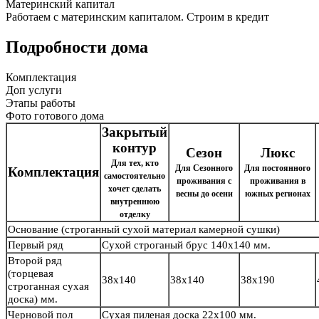
Материнский капитал
Работаем с материнским капиталом. Строим в кредит
Подробности дома
Комплектация
Доп услуги
Этапы работы
Фото готового дома
Закрытый
контур
Сезон
Люкс
Для тех, кто
Для Сезонного
Для постоянного
Комплектация
самостоятельно
проживания с
проживания в
хочет сделать
весны до осени
южных регионах
внутреннюю
отделку
Основание
(строганный сухой материал камерной сушки)
Первый ряд
Сухой строганый брус
140х140 мм.
Второй ряд
(торцевая
38х140
38х140
38х190
строганная сухая
доска) мм.
Черновой пол
Сухая пиленая доска 22х100 мм.