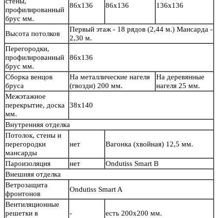
стены,
86х136
86х136
136х136
профилированный
брус мм.
Первый этаж - 18 рядов (2,44 м.) Мансарда -
Высота потолков
2,30 м.
Перегородки,
профилированный
86х136
брус мм.
Сборка венцов
На металлические нагеля
На деревянные
бруса
(гвозди) 200 мм.
нагеля 25 мм.
Межэтажное
перекрытие, доска
38х140
мм.
Внутренняя отделка
Потолок, стены и
перегородки
нет
Вагонка (хвойная) 12,5 мм.
мансарды
Пароизоляция
нет
Ondutiss Smart B
Внешняя отделка
Ветрозащита
Ondutiss Smart A
фронтонов
Вентиляционные
решетки в
-
есть 200х200 мм.