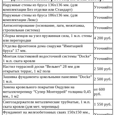
Наружные стены из бруса 136х136 мм. (для
Уточняйте
комплектации Без отделки или Стандарт)
Наружные стены из бруса 186х136 мм. (для
Уточняйте
комплектации Люкс)
Антисептирование (основание, лаги, межэтажка,
Уточняйте
стропильная система)
Сборка венцов на узел пружинная сила, 1 м.п. стены
4 200 руб.
или перегородки
Отделка фронтонов дома снаружи "Имитацией
Уточняйте
бруса" 17 мм.
Монтаж пластиковой водосточной системы "Docke"
Уточняйте
1 м.п. ската кровли
Настил террасной доски "Вельвет" 28 мм для
2 500 руб.
открытых террас, 1 м2 пола
Зашивка фундамента цокольными панелями "Docke"
2 500 руб.
1 м.п.
Замена кровельного покрытия Ондулин на
от 600
металлочерепицу "Супер Монтеррей" толщина 0,45
руб.
мм., 1 м2
Снегозадержатели металлические трубчатые, 1 м.п.
1 550 руб.
ската кровли (для мет. черепицы)
Фундамент на железобетонных сваях 150х150 мм.,
Уточняйте