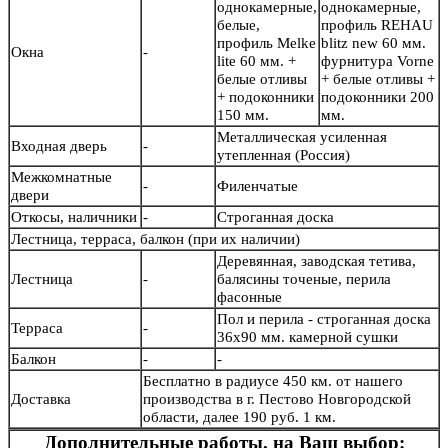
однокамерные,
однокамерные,
белые,
профиль REHAU
профиль Melke
blitz new 60 мм.
Окна
-
lite 60 мм. +
фурнитура Vorne
белые отливы
+ белые отливы +
+ подоконники
подоконники 200
150 мм.
мм.
Металлическая усиленная
Входная дверь
-
утепленная (Россия)
Межкомнатные
-
Филенчатые
двери
Откосы, наличники
-
Строганная доска
Лестница, терраса, балкон (при их наличии)
Деревянная, заводская тетива,
Лестница
-
балясины точеные, перила
фасонные
Пол и перила - строганная доска
Терраса
-
36х90 мм. камерной сушки
Балкон
-
-
Бесплатно в радиусе 450 км. от нашего
Доставка
производства в г. Пестово Новгородской
области, далее 190 руб. 1 км.
Дополнительные работы, на Ваш выбор: