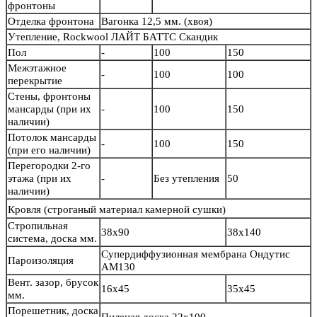
фронтоны
Отделка фронтона
Вагонка 12,5 мм. (хвоя)
Утепление, Rockwool ЛАЙТ БАТТС Скандик
Пол
-
100
150
Межэтажное
-
100
100
перекрытие
Стены, фронтоны
мансарды (при их
-
100
150
наличии)
Потолок мансарды
-
100
150
(при его наличии)
Перегородки 2-го
этажа (при их
-
Без утепления
50
наличии)
Кровля
(строганый материал камерной сушки)
Стропильная
38х90
38х140
система, доска мм.
Супердиффузионная мембрана Ондутис
Пароизоляция
АМ130
Вент. зазор, брусок
16х45
35х45
мм.
Порешетник, доска