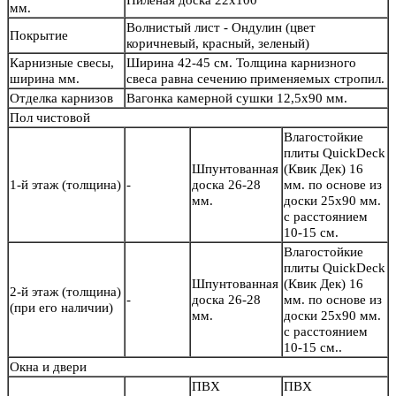
Пиленая доска 22х100
мм.
Волнистый лист - Ондулин (цвет
Покрытие
коричневый, красный, зеленый)
Карнизные свесы,
Ширина 42-45 см. Толщина карнизного
ширина мм.
свеса равна сечению применяемых стропил.
Отделка карнизов
Вагонка камерной сушки 12,5х90 мм.
Пол чистовой
Влагостойкие
плиты QuickDeck
Шпунтованная
(Квик Дек) 16
1-й этаж (толщина)
-
доска 26-28
мм. по основе из
мм.
доски 25х90 мм.
с расстоянием
10-15 см.
Влагостойкие
плиты QuickDeck
Шпунтованная
(Квик Дек) 16
2-й этаж (толщина)
-
доска 26-28
мм. по основе из
(при его наличии)
мм.
доски 25х90 мм.
с расстоянием
10-15 см..
Окна и двери
ПВХ
ПВХ