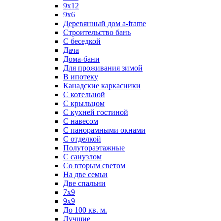
9х12
9х6
Деревянный дом a-frame
Строительство бань
С беседкой
Дача
Дома-бани
Для проживания зимой
В ипотеку
Канадские каркасники
С котельной
С крыльцом
С кухней гостиной
С навесом
С панорамными окнами
С отделкой
Полутораэтажные
С санузлом
Со вторым светом
На две семьи
Две спальни
7х9
9х9
До 100 кв. м.
Лучшие