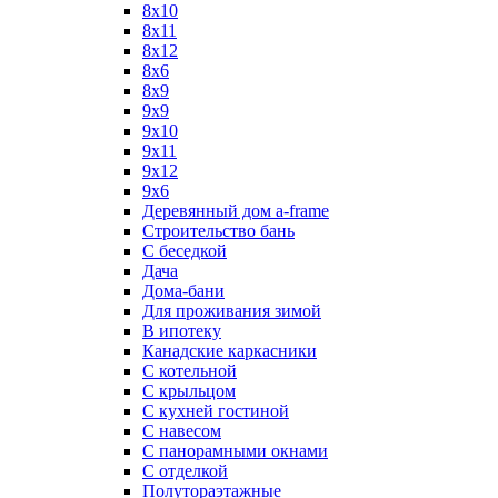
8х10
8х11
8х12
8х6
8х9
9x9
9х10
9х11
9х12
9х6
Деревянный дом a-frame
Строительство бань
С беседкой
Дача
Дома-бани
Для проживания зимой
В ипотеку
Канадские каркасники
С котельной
С крыльцом
С кухней гостиной
С навесом
С панорамными окнами
С отделкой
Полутораэтажные