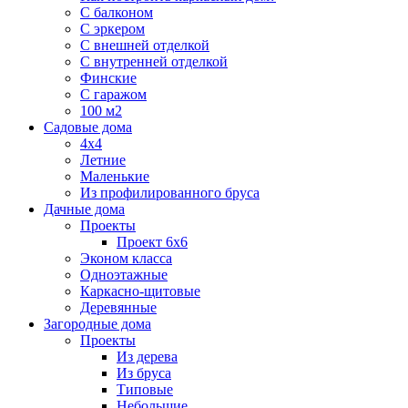
С балконом
С эркером
С внешней отделкой
С внутренней отделкой
Финские
С гаражом
100 м2
Садовые дома
4х4
Летние
Маленькие
Из профилированного бруса
Дачные дома
Проекты
Проект 6х6
Эконом класса
Одноэтажные
Каркасно-щитовые
Деревянные
Загородные дома
Проекты
Из дерева
Из бруса
Типовые
Небольшие