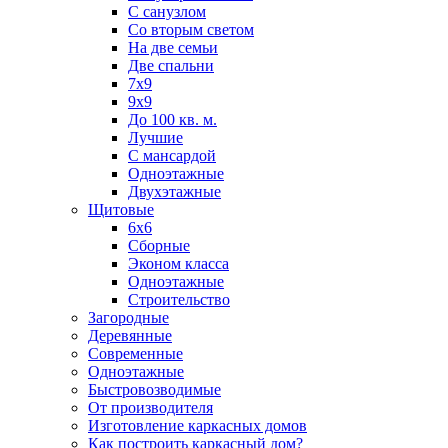
С санузлом
Со вторым светом
На две семьи
Две спальни
7х9
9х9
До 100 кв. м.
Лучшие
С мансардой
Одноэтажные
Двухэтажные
Щитовые
6х6
Сборные
Эконом класса
Одноэтажные
Строительство
Загородные
Деревянные
Современные
Одноэтажные
Быстровозводимые
От производителя
Изготовление каркасных домов
Как построить каркасный дом?