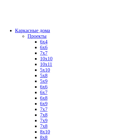
Каркасные дома
Проекты
6х4
6х6
7х7
10х10
10х11
5х10
5х8
5х9
6x6
6x7
6x8
6x9
7x7
7x8
7x9
7х8
8x10
8x8