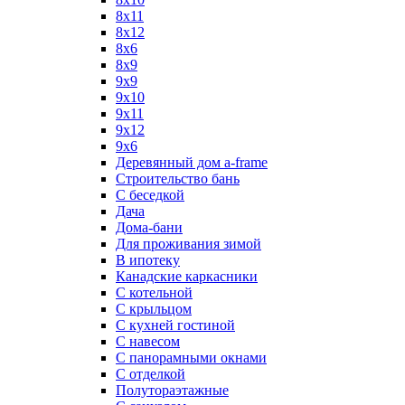
8х11
8х12
8х6
8х9
9x9
9х10
9х11
9х12
9х6
Деревянный дом a-frame
Строительство бань
С беседкой
Дача
Дома-бани
Для проживания зимой
В ипотеку
Канадские каркасники
С котельной
С крыльцом
С кухней гостиной
С навесом
С панорамными окнами
С отделкой
Полутораэтажные