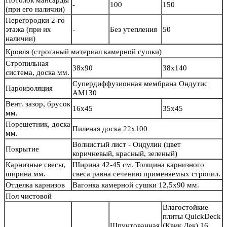
Потолок мансарды
-
100
150
(при его наличии)
Перегородки 2-го
этажа (при их
-
Без утепления
50
наличии)
Кровля
(строганый материал камерной сушки)
Стропильная
38х90
38х140
система, доска мм.
Супердиффузионная мембрана Ондутис
Пароизоляция
АМ130
Вент. зазор, брусок
16х45
35х45
мм.
Порешетник, доска
Пиленая доска 22х100
мм.
Волнистый лист - Ондулин (цвет
Покрытие
коричневый, красный, зеленый)
Карнизные свесы,
Ширина 42-45 см. Толщина карнизного
ширина мм.
свеса равна сечению применяемых стропил.
Отделка карнизов
Вагонка камерной сушки 12,5х90 мм.
Пол чистовой
Влагостойкие
плиты QuickDeck
Шпунтованная
(Квик Дек) 16