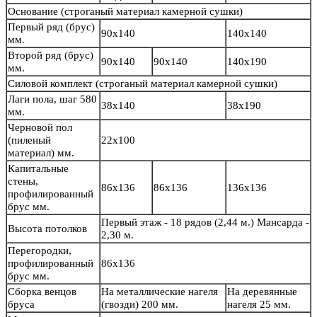
Основание
(строганый материал камерной сушки)
Первый ряд (брус)
90х140
140х140
мм.
Второй ряд (брус)
90х140
90х140
140х190
мм.
Силовой комплект
(строганый материал камерной сушки)
Лаги пола, шаг 580
38х140
38х190
мм.
Черновой пол
(пиленый
22х100
материал) мм.
Капитальные
стены,
86х136
86х136
136х136
профилированный
брус мм.
Первый этаж - 18 рядов (2,44 м.) Мансарда -
Высота потолков
2,30 м.
Перегородки,
профилированный
86х136
брус мм.
Сборка венцов
На металлические нагеля
На деревянные
бруса
(гвозди) 200 мм.
нагеля 25 мм.