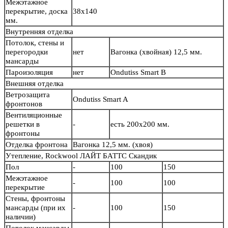
Межэтажное
перекрытие, доска
38х140
мм.
Внутренняя отделка
Потолок, стены и
перегородки
нет
Вагонка (хвойная) 12,5 мм.
мансарды
Пароизоляция
нет
Ondutiss Smart B
Внешняя отделка
Ветрозащита
Ondutiss Smart A
фронтонов
Вентиляционные
решетки в
-
есть 200х200 мм.
фронтоны
Отделка фронтона
Вагонка 12,5 мм. (хвоя)
Утепление, Rockwool ЛАЙТ БАТТС Скандик
Пол
-
100
150
Межэтажное
-
100
100
перекрытие
Стены, фронтоны
мансарды (при их
-
100
150
наличии)