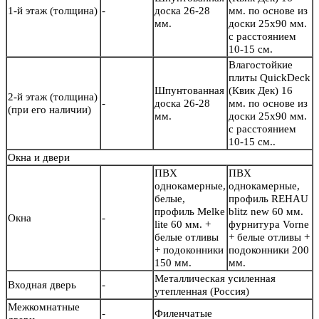
1-й этаж (толщина)
-
доска 26-28
мм. по основе из
мм.
доски 25х90 мм.
с расстоянием
10-15 см.
Влагостойкие
плиты QuickDeck
Шпунтованная
(Квик Дек) 16
2-й этаж (толщина)
-
доска 26-28
мм. по основе из
(при его наличии)
мм.
доски 25х90 мм.
с расстоянием
10-15 см..
Окна и двери
ПВХ
ПВХ
однокамерные,
однокамерные,
белые,
профиль REHAU
профиль Melke
blitz new 60 мм.
Окна
-
lite 60 мм. +
фурнитура Vorne
белые отливы
+ белые отливы +
+ подоконники
подоконники 200
150 мм.
мм.
Металлическая усиленная
Входная дверь
-
утепленная (Россия)
Межкомнатные
-
Филенчатые