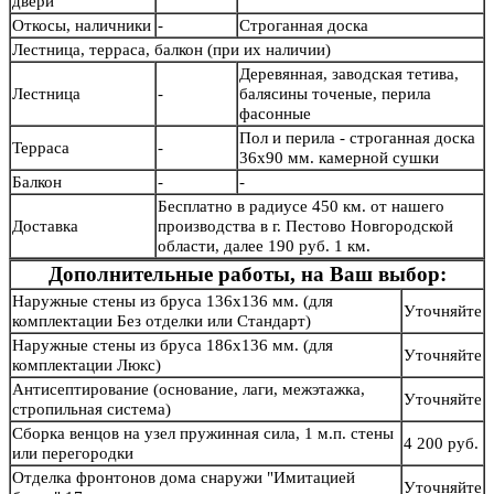
двери
Откосы, наличники
-
Строганная доска
Лестница, терраса, балкон (при их наличии)
Деревянная, заводская тетива,
Лестница
-
балясины точеные, перила
фасонные
Пол и перила - строганная доска
Терраса
-
36х90 мм. камерной сушки
Балкон
-
-
Бесплатно в радиусе 450 км. от нашего
Доставка
производства в г. Пестово Новгородской
области, далее 190 руб. 1 км.
Дополнительные работы, на Ваш выбор:
Наружные стены из бруса 136х136 мм. (для
Уточняйте
комплектации Без отделки или Стандарт)
Наружные стены из бруса 186х136 мм. (для
Уточняйте
комплектации Люкс)
Антисептирование (основание, лаги, межэтажка,
Уточняйте
стропильная система)
Сборка венцов на узел пружинная сила, 1 м.п. стены
4 200 руб.
или перегородки
Отделка фронтонов дома снаружи "Имитацией
Уточняйте