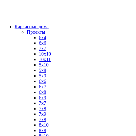
Каркасные дома
Проекты
6х4
6х6
7х7
10х10
10х11
5х10
5х8
5х9
6x6
6x7
6x8
6x9
7x7
7x8
7x9
7х8
8x10
8x8
8х10