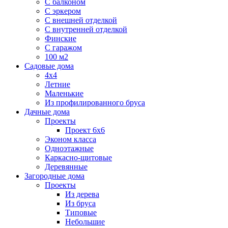
С балконом
С эркером
С внешней отделкой
С внутренней отделкой
Финские
С гаражом
100 м2
Садовые дома
4х4
Летние
Маленькие
Из профилированного бруса
Дачные дома
Проекты
Проект 6х6
Эконом класса
Одноэтажные
Каркасно-щитовые
Деревянные
Загородные дома
Проекты
Из дерева
Из бруса
Типовые
Небольшие