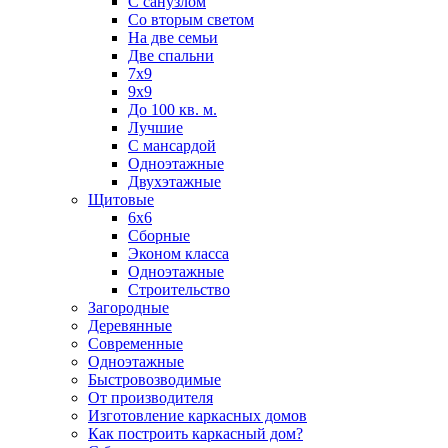
С санузлом
Со вторым светом
На две семьи
Две спальни
7х9
9х9
До 100 кв. м.
Лучшие
С мансардой
Одноэтажные
Двухэтажные
Щитовые
6х6
Сборные
Эконом класса
Одноэтажные
Строительство
Загородные
Деревянные
Современные
Одноэтажные
Быстровозводимые
От производителя
Изготовление каркасных домов
Как построить каркасный дом?