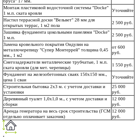
бруса" 17 мм.
Монтаж пластиковой водосточной системы "Docke"
Уточняйте
1 м.п. ската кровли
Настил террасной доски "Вельвет" 28 мм для
2 500 руб.
открытых террас, 1 м2 пола
Зашивка фундамента цокольными панелями "Docke"
2 500 руб.
1 м.п.
Замена кровельного покрытия Ондулин на
от 600
металлочерепицу "Супер Монтеррей" толщина 0,45
руб.
мм., 1 м2
Снегозадержатели металлические трубчатые, 1 м.п.
1 550 руб.
ската кровли (для мет. черепицы)
Фундамент на железобетонных сваях 150х150 мм.,
Уточняйте
цена 1 сваи
Строительная бытовка 2х3 м. с учетом доставки и
25 000
установки
руб.
Деревянный туалет 1,0х1,0 м., с учетом доставки и
12 000
сборки
руб.
Аренда генератора на весь срок строительства (ГСМ
12 000
отдельно оплачивает заказчик)
руб.