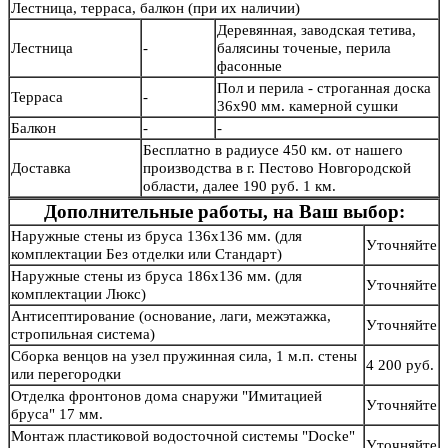
Лестница, терраса, балкон (при их наличии)
Деревянная, заводская тетива,
Лестница
-
балясины точеные, перила
фасонные
Пол и перила - строганная доска
Терраса
-
36х90 мм. камерной сушки
Балкон
-
-
Бесплатно в радиусе 450 км. от нашего
Доставка
производства в г. Пестово Новгородской
области, далее 190 руб. 1 км.
Дополнительные работы, на Ваш выбор:
Наружные стены из бруса 136х136 мм. (для
Уточняйте
комплектации Без отделки или Стандарт)
Наружные стены из бруса 186х136 мм. (для
Уточняйте
комплектации Люкс)
Антисептирование (основание, лаги, межэтажка,
Уточняйте
стропильная система)
Сборка венцов на узел пружинная сила, 1 м.п. стены
4 200 руб.
или перегородки
Отделка фронтонов дома снаружи "Имитацией
Уточняйте
бруса" 17 мм.
Монтаж пластиковой водосточной системы "Docke"
Уточняйте