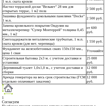
1 м.п. ската кровли
Настил террасной доски "Вельвет" 28 мм для
2 500 руб.
открытых террас, 1 м2 пола
Зашивка фундамента цокольными панелями "Docke"
2 500 руб.
1 м.п.
Замена кровельного покрытия Ондулин на
от 600
металлочерепицу "Супер Монтеррей" толщина 0,45
руб.
мм., 1 м2
Снегозадержатели металлические трубчатые, 1 м.п.
1 550 руб.
ската кровли (для мет. черепицы)
Фундамент на железобетонных сваях 150х150 мм.,
Уточняйте
цена 1 сваи
Строительная бытовка 2х3 м. с учетом доставки и
25 000
установки
руб.
Деревянный туалет 1,0х1,0 м., с учетом доставки и
12 000
сборки
руб.
Аренда генератора на весь срок строительства (ГСМ
12 000
отдельно оплачивает заказчик)
руб.
1
Согласуем