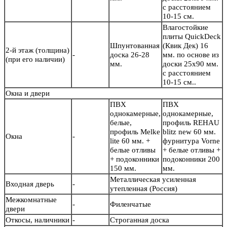
с расстоянием
10-15 см.
Влагостойкие
плиты QuickDeck
Шпунтованная
(Квик Дек) 16
2-й этаж (толщина)
-
доска 26-28
мм. по основе из
(при его наличии)
мм.
доски 25х90 мм.
с расстоянием
10-15 см..
Окна и двери
ПВХ
ПВХ
однокамерные,
однокамерные,
белые,
профиль REHAU
профиль Melke
blitz new 60 мм.
Окна
-
lite 60 мм. +
фурнитура Vorne
белые отливы
+ белые отливы +
+ подоконники
подоконники 200
150 мм.
мм.
Металлическая усиленная
Входная дверь
-
утепленная (Россия)
Межкомнатные
-
Филенчатые
двери
Откосы, наличники
-
Строганная доска