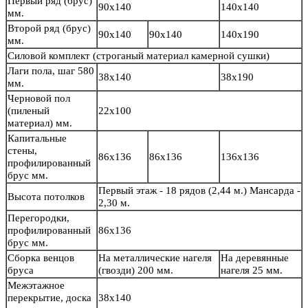
Первый ряд (брус)
90х140
140х140
мм.
Второй ряд (брус)
90х140
90х140
140х190
мм.
Силовой комплект
(строганый материал камерной сушки)
Лаги пола, шаг 580
38х140
38х190
мм.
Черновой пол
(пиленый
22х100
материал) мм.
Капитальные
стены,
86х136
86х136
136х136
профилированный
брус мм.
Первый этаж - 18 рядов (2,44 м.) Мансарда -
Высота потолков
2,30 м.
Перегородки,
профилированный
86х136
брус мм.
Сборка венцов
На металлические нагеля
На деревянные
бруса
(гвозди) 200 мм.
нагеля 25 мм.
Межэтажное
перекрытие, доска
38х140