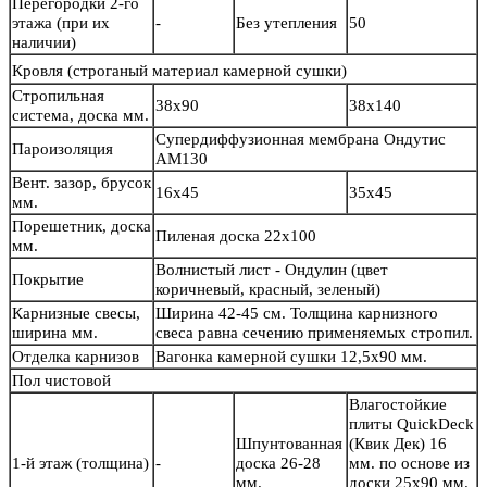
Перегородки 2-го
этажа (при их
-
Без утепления
50
наличии)
Кровля
(строганый материал камерной сушки)
Стропильная
38х90
38х140
система, доска мм.
Супердиффузионная мембрана Ондутис
Пароизоляция
АМ130
Вент. зазор, брусок
16х45
35х45
мм.
Порешетник, доска
Пиленая доска 22х100
мм.
Волнистый лист - Ондулин (цвет
Покрытие
коричневый, красный, зеленый)
Карнизные свесы,
Ширина 42-45 см. Толщина карнизного
ширина мм.
свеса равна сечению применяемых стропил.
Отделка карнизов
Вагонка камерной сушки 12,5х90 мм.
Пол чистовой
Влагостойкие
плиты QuickDeck
Шпунтованная
(Квик Дек) 16
1-й этаж (толщина)
-
доска 26-28
мм. по основе из
мм.
доски 25х90 мм.