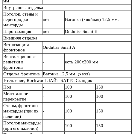
мм.
Внутренняя отделка
Потолок, стены и
перегородки
нет
Вагонка (хвойная) 12,5 мм.
мансарды
Пароизоляция
нет
Ondutiss Smart B
Внешняя отделка
Ветрозащита
Ondutiss Smart A
фронтонов
Вентиляционные
решетки в
-
есть 200х200 мм.
фронтоны
Отделка фронтона
Вагонка 12,5 мм. (хвоя)
Утепление, Rockwool ЛАЙТ БАТТС Скандик
Пол
-
100
150
Межэтажное
-
100
100
перекрытие
Стены, фронтоны
мансарды (при их
-
100
150
наличии)
Потолок мансарды
-
100
150
(при его наличии)