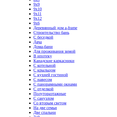
9x9
9х10
9х11
9х12
9х6
Деревянный дом a-frame
Строительство бань
С беседкой
Дача
Дома-бани
Для проживания зимой
В ипотеку
Канадские каркасники
С котельной
С крыльцом
С кухней гостиной
С навесом
С панорамными окнами
С отделкой
Полутораэтажные
С санузлом
Со вторым светом
На две семьи
Две спальни