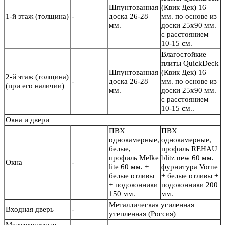
Шпунтованная
(Квик Дек) 16
1-й этаж (толщина)
-
доска 26-28
мм. по основе из
мм.
доски 25х90 мм.
с расстоянием
10-15 см.
Влагостойкие
плиты QuickDeck
Шпунтованная
(Квик Дек) 16
2-й этаж (толщина)
-
доска 26-28
мм. по основе из
(при его наличии)
мм.
доски 25х90 мм.
с расстоянием
10-15 см..
Окна и двери
ПВХ
ПВХ
однокамерные,
однокамерные,
белые,
профиль REHAU
профиль Melke
blitz new 60 мм.
Окна
-
lite 60 мм. +
фурнитура Vorne
белые отливы
+ белые отливы +
+ подоконники
подоконники 200
150 мм.
мм.
Металлическая усиленная
Входная дверь
-
утепленная (Россия)