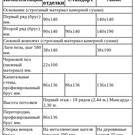
отделки
Основание
(строганый материал камерной сушки)
Первый ряд (брус)
90х140
140х140
мм.
Второй ряд (брус)
90х140
90х140
140х190
мм.
Силовой комплект
(строганый материал камерной сушки)
Лаги пола, шаг 580
38х140
38х190
мм.
Черновой пол
(пиленый
22х100
материал) мм.
Капитальные
стены,
86х136
86х136
136х136
профилированный
брус мм.
Первый этаж - 18 рядов (2,44 м.) Мансарда -
Высота потолков
2,30 м.
Перегородки,
профилированный
86х136
брус мм.
Сборка венцов
На металлические нагеля
На деревянные
бруса
(гвозди) 200 мм.
нагеля 25 мм.