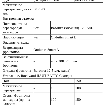
Межэтажное
перекрытие, доска
38х140
мм.
Внутренняя отделка
Потолок, стены и
перегородки
нет
Вагонка (хвойная) 12,5 мм.
мансарды
Пароизоляция
нет
Ondutiss Smart B
Внешняя отделка
Ветрозащита
Ondutiss Smart A
фронтонов
Вентиляционные
решетки в
-
есть 200х200 мм.
фронтоны
Отделка фронтона
Вагонка 12,5 мм. (хвоя)
Утепление, Rockwool ЛАЙТ БАТТС Скандик
Пол
-
100
150
Межэтажное
-
100
100
перекрытие
Стены, фронтоны
мансарды (при их
-
100
150
наличии)