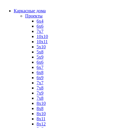
Каркасные дома
Проекты
6х4
6х6
7х7
10х10
10х11
5х10
5х8
5х9
6x6
6x7
6x8
6x9
7x7
7x8
7x9
7х8
8x10
8x8
8х10
8х11
8х12