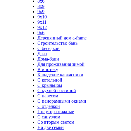
8х6
8х9
9x9
9х10
9х11
9х12
9х6
Деревянный дом a-frame
Строительство бань
С беседкой
Дача
Дома-бани
Для проживания зимой
В ипотеку
Канадские каркасники
С котельной
С крыльцом
С кухней гостиной
С навесом
С панорамными окнами
С отделкой
Полутораэтажные
С санузлом
Со вторым светом
На две семьи