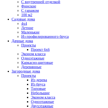
С внутренней отделкой
Финские
С гаражом
100 м2
Садовые дома
4х4
Летние
Маленькие
Из профилированного бруса
Дачные дома
Проекты
Проект 6х6
Эконом класса
Одноэтажные
Каркасно-щитовые
Деревянные
Загородные дома
Проекты
Из дерева
Из бруса
Типовые
Небольшие
Эконом класса
Одноэтажные
Двухэтажные