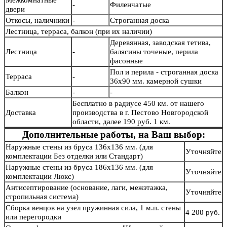
Межкомнатные
-
Филенчатые
двери
Откосы, наличники
-
Строганная доска
Лестница, терраса, балкон (при их наличии)
Деревянная, заводская тетива,
Лестница
-
балясины точеные, перила
фасонные
Пол и перила - строганная доска
Терраса
-
36х90 мм. камерной сушки
Балкон
-
-
Бесплатно в радиусе 450 км. от нашего
Доставка
производства в г. Пестово Новгородской
области, далее 190 руб. 1 км.
Дополнительные работы, на Ваш выбор:
Наружные стены из бруса 136х136 мм. (для
Уточняйте
комплектации Без отделки или Стандарт)
Наружные стены из бруса 186х136 мм. (для
Уточняйте
комплектации Люкс)
Антисептирование (основание, лаги, межэтажка,
Уточняйте
стропильная система)
Сборка венцов на узел пружинная сила, 1 м.п. стены
4 200 руб.
или перегородки