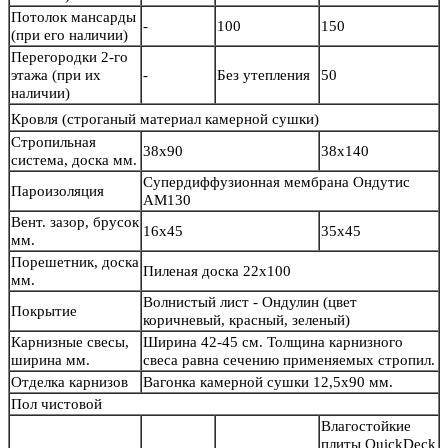
Потолок мансарды
-
100
150
(при его наличии)
Перегородки 2-го
этажа (при их
-
Без утепления
50
наличии)
Кровля
(строганый материал камерной сушки)
Стропильная
38х90
38х140
система, доска мм.
Супердиффузионная мембрана Ондутис
Пароизоляция
АМ130
Вент. зазор, брусок
16х45
35х45
мм.
Порешетник, доска
Пиленая доска 22х100
мм.
Волнистый лист - Ондулин (цвет
Покрытие
коричневый, красный, зеленый)
Карнизные свесы,
Ширина 42-45 см. Толщина карнизного
ширина мм.
свеса равна сечению применяемых стропил.
Отделка карнизов
Вагонка камерной сушки 12,5х90 мм.
Пол чистовой
Влагостойкие
плиты QuickDeck