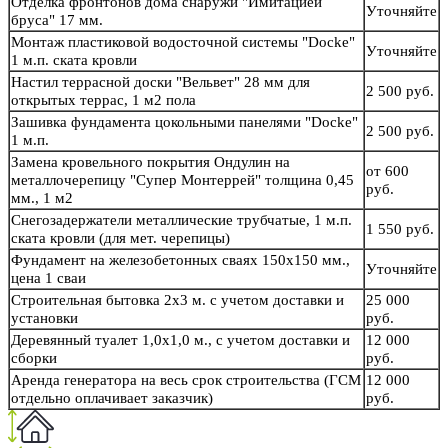
Отделка фронтонов дома снаружи "Имитацией
Уточняйте
бруса" 17 мм.
Монтаж пластиковой водосточной системы "Docke"
Уточняйте
1 м.п. ската кровли
Настил террасной доски "Вельвет" 28 мм для
2 500 руб.
открытых террас, 1 м2 пола
Зашивка фундамента цокольными панелями "Docke"
2 500 руб.
1 м.п.
Замена кровельного покрытия Ондулин на
от 600
металлочерепицу "Супер Монтеррей" толщина 0,45
руб.
мм., 1 м2
Снегозадержатели металлические трубчатые, 1 м.п.
1 550 руб.
ската кровли (для мет. черепицы)
Фундамент на железобетонных сваях 150х150 мм.,
Уточняйте
цена 1 сваи
Строительная бытовка 2х3 м. с учетом доставки и
25 000
установки
руб.
Деревянный туалет 1,0х1,0 м., с учетом доставки и
12 000
сборки
руб.
Аренда генератора на весь срок строительства (ГСМ
12 000
отдельно оплачивает заказчик)
руб.