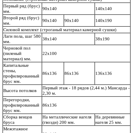
Первый ряд (брус)
90х140
140х140
мм.
Второй ряд (брус)
90х140
90х140
140х190
мм.
Силовой комплект
(строганый материал камерной сушки)
Лаги пола, шаг 580
38х140
38х190
мм.
Черновой пол
(пиленый
22х100
материал) мм.
Капитальные
стены,
86х136
86х136
136х136
профилированный
брус мм.
Первый этаж - 18 рядов (2,44 м.) Мансарда -
Высота потолков
2,30 м.
Перегородки,
профилированный
86х136
брус мм.
Сборка венцов
На металлические нагеля
На деревянные
бруса
(гвозди) 200 мм.
нагеля 25 мм.
Межэтажное