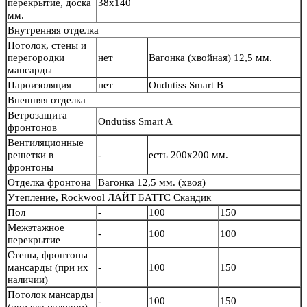
перекрытие, доска
38х140
мм.
Внутренняя отделка
Потолок, стены и
перегородки
нет
Вагонка (хвойная) 12,5 мм.
мансарды
Пароизоляция
нет
Ondutiss Smart B
Внешняя отделка
Ветрозащита
Ondutiss Smart A
фронтонов
Вентиляционные
решетки в
-
есть 200х200 мм.
фронтоны
Отделка фронтона
Вагонка 12,5 мм. (хвоя)
Утепление, Rockwool ЛАЙТ БАТТС Скандик
Пол
-
100
150
Межэтажное
-
100
100
перекрытие
Стены, фронтоны
мансарды (при их
-
100
150
наличии)
Потолок мансарды
-
100
150