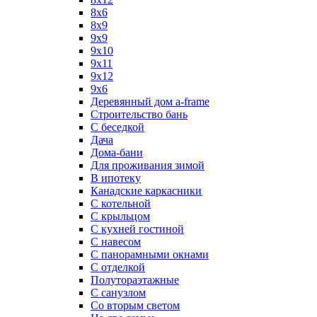
8х6
8х9
9x9
9х10
9х11
9х12
9х6
Деревянный дом a-frame
Строительство бань
С беседкой
Дача
Дома-бани
Для проживания зимой
В ипотеку
Канадские каркасники
С котельной
С крыльцом
С кухней гостиной
С навесом
С панорамными окнами
С отделкой
Полутораэтажные
С санузлом
Со вторым светом