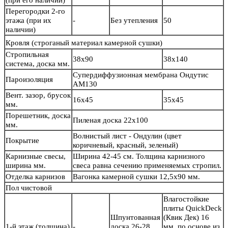
(при его наличии)
Перегородки 2-го
этажа (при их
-
Без утепления
50
наличии)
Кровля
(строганый материал камерной сушки)
Стропильная
38х90
38х140
система, доска мм.
Супердиффузионная мембрана Ондутис
Пароизоляция
АМ130
Вент. зазор, брусок
16х45
35х45
мм.
Порешетник, доска
Пиленая доска 22х100
мм.
Волнистый лист - Ондулин (цвет
Покрытие
коричневый, красный, зеленый)
Карнизные свесы,
Ширина 42-45 см. Толщина карнизного
ширина мм.
свеса равна сечению применяемых стропил.
Отделка карнизов
Вагонка камерной сушки 12,5х90 мм.
Пол чистовой
Влагостойкие
плиты QuickDeck
Шпунтованная
(Квик Дек) 16
1-й этаж (толщина)
-
доска 26-28
мм. по основе из