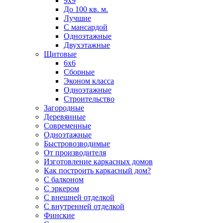
9х9
До 100 кв. м.
Лучшие
С мансардой
Одноэтажные
Двухэтажные
Щитовые
6х6
Сборные
Эконом класса
Одноэтажные
Строительство
Загородные
Деревянные
Современные
Одноэтажные
Быстровозводимые
От производителя
Изготовление каркасных домов
Как построить каркасный дом?
С балконом
С эркером
С внешней отделкой
С внутренней отделкой
Финские