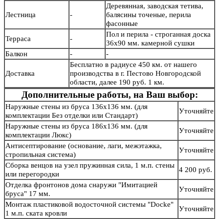
Деревянная, заводская тетива,
Лестница
-
балясины точеные, перила
фасонные
Пол и перила - строганная доска
Терраса
-
36х90 мм. камерной сушки
Балкон
-
-
Бесплатно в радиусе 450 км. от нашего
Доставка
производства в г. Пестово Новгородской
области, далее 190 руб. 1 км.
Дополнительные работы, на Ваш выбор:
Наружные стены из бруса 136х136 мм. (для
Уточняйте
комплектации Без отделки или Стандарт)
Наружные стены из бруса 186х136 мм. (для
Уточняйте
комплектации Люкс)
Антисептирование (основание, лаги, межэтажка,
Уточняйте
стропильная система)
Сборка венцов на узел пружинная сила, 1 м.п. стены
4 200 руб.
или перегородки
Отделка фронтонов дома снаружи "Имитацией
Уточняйте
бруса" 17 мм.
Монтаж пластиковой водосточной системы "Docke"
Уточняйте
1 м.п. ската кровли