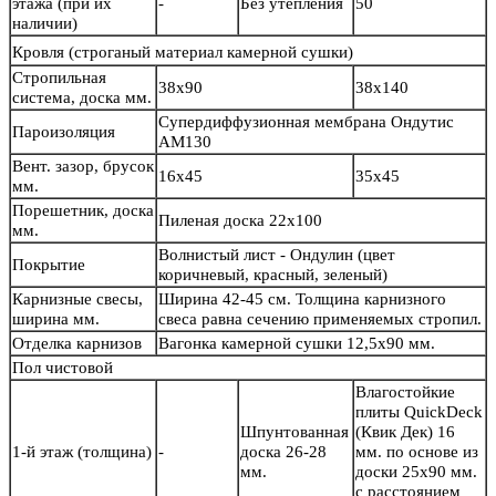
этажа (при их
-
Без утепления
50
наличии)
Кровля
(строганый материал камерной сушки)
Стропильная
38х90
38х140
система, доска мм.
Супердиффузионная мембрана Ондутис
Пароизоляция
АМ130
Вент. зазор, брусок
16х45
35х45
мм.
Порешетник, доска
Пиленая доска 22х100
мм.
Волнистый лист - Ондулин (цвет
Покрытие
коричневый, красный, зеленый)
Карнизные свесы,
Ширина 42-45 см. Толщина карнизного
ширина мм.
свеса равна сечению применяемых стропил.
Отделка карнизов
Вагонка камерной сушки 12,5х90 мм.
Пол чистовой
Влагостойкие
плиты QuickDeck
Шпунтованная
(Квик Дек) 16
1-й этаж (толщина)
-
доска 26-28
мм. по основе из
мм.
доски 25х90 мм.
с расстоянием