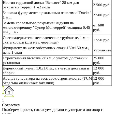
Настил террасной доски "Вельвет" 28 мм для
2 500 руб.
открытых террас, 1 м2 пола
Зашивка фундамента цокольными панелями "Docke"
2 500 руб.
1 м.п.
Замена кровельного покрытия Ондулин на
от 600
металлочерепицу "Супер Монтеррей" толщина 0,45
руб.
мм., 1 м2
Снегозадержатели металлические трубчатые, 1 м.п.
1 550 руб.
ската кровли (для мет. черепицы)
Фундамент на железобетонных сваях 150х150 мм.,
Уточняйте
цена 1 сваи
Строительная бытовка 2х3 м. с учетом доставки и
25 000
установки
руб.
Деревянный туалет 1,0х1,0 м., с учетом доставки и
12 000
сборки
руб.
Аренда генератора на весь срок строительства (ГСМ
12 000
отдельно оплачивает заказчик)
руб.
1
Согласуем
Подберем проект, согласуем детали и утвердим договор с