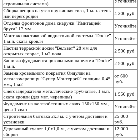
Уточняйте
стропильная система)
Сборка венцов на узел пружинная сила, 1 м.п. стены
4 200 руб.
или перегородки
Отделка фронтонов дома снаружи "Имитацией
Уточняйте
бруса" 17 мм.
Монтаж пластиковой водосточной системы "Docke"
Уточняйте
1 м.п. ската кровли
Настил террасной доски "Вельвет" 28 мм для
2 500 руб.
открытых террас, 1 м2 пола
Зашивка фундамента цокольными панелями "Docke"
2 500 руб.
1 м.п.
Замена кровельного покрытия Ондулин на
от 600
металлочерепицу "Супер Монтеррей" толщина 0,45
руб.
мм., 1 м2
Снегозадержатели металлические трубчатые, 1 м.п.
1 550 руб.
ската кровли (для мет. черепицы)
Фундамент на железобетонных сваях 150х150 мм.,
Уточняйте
цена 1 сваи
Строительная бытовка 2х3 м. с учетом доставки и
25 000
установки
руб.
Деревянный туалет 1,0х1,0 м., с учетом доставки и
12 000
сборки
руб.