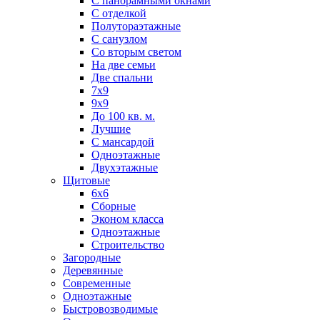
С панорамными окнами
С отделкой
Полутораэтажные
С санузлом
Со вторым светом
На две семьи
Две спальни
7х9
9х9
До 100 кв. м.
Лучшие
С мансардой
Одноэтажные
Двухэтажные
Щитовые
6х6
Сборные
Эконом класса
Одноэтажные
Строительство
Загородные
Деревянные
Современные
Одноэтажные
Быстровозводимые