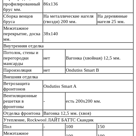
профилированный
86х136
брус мм.
Сборка венцов
На металлические нагеля
На деревянные
бруса
(гвозди) 200 мм.
нагеля 25 мм.
Межэтажное
перекрытие, доска
38х140
мм.
Внутренняя отделка
Потолок, стены и
перегородки
нет
Вагонка (хвойная) 12,5 мм.
мансарды
Пароизоляция
нет
Ondutiss Smart B
Внешняя отделка
Ветрозащита
Ondutiss Smart A
фронтонов
Вентиляционные
решетки в
-
есть 200х200 мм.
фронтоны
Отделка фронтона
Вагонка 12,5 мм. (хвоя)
Утепление, Rockwool ЛАЙТ БАТТС Скандик
Пол
-
100
150
Межэтажное