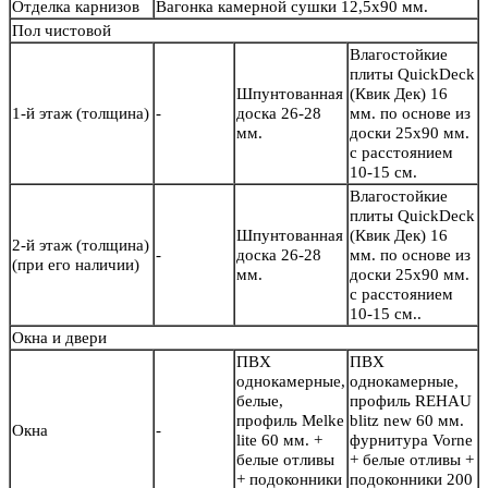
Отделка карнизов
Вагонка камерной сушки 12,5х90 мм.
Пол чистовой
Влагостойкие
плиты QuickDeck
Шпунтованная
(Квик Дек) 16
1-й этаж (толщина)
-
доска 26-28
мм. по основе из
мм.
доски 25х90 мм.
с расстоянием
10-15 см.
Влагостойкие
плиты QuickDeck
Шпунтованная
(Квик Дек) 16
2-й этаж (толщина)
-
доска 26-28
мм. по основе из
(при его наличии)
мм.
доски 25х90 мм.
с расстоянием
10-15 см..
Окна и двери
ПВХ
ПВХ
однокамерные,
однокамерные,
белые,
профиль REHAU
профиль Melke
blitz new 60 мм.
Окна
-
lite 60 мм. +
фурнитура Vorne
белые отливы
+ белые отливы +
+ подоконники
подоконники 200