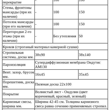
-
100
100
перекрытие
Стены, фронтоны
мансарды (при их
-
100
150
наличии)
Потолок мансарды
-
100
150
(при его наличии)
Перегородки 2-го
этажа (при их
-
Без утепления
50
наличии)
Кровля
(строганый материал камерной сушки)
Стропильная
38х90
38х140
система, доска мм.
Супердиффузионная мембрана Ондутис
Пароизоляция
АМ130
Вент. зазор, брусок
16х45
35х45
мм.
Порешетник, доска
Пиленая доска 22х100
мм.
Волнистый лист - Ондулин (цвет
Покрытие
коричневый, красный, зеленый)
Карнизные свесы,
Ширина 42-45 см. Толщина карнизного
ширина мм.
свеса равна сечению применяемых стропил.