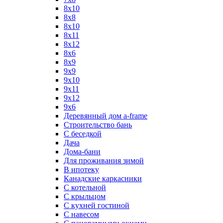
8x10
8x8
8х10
8х11
8х12
8х6
8х9
9x9
9х10
9х11
9х12
9х6
Деревянный дом a-frame
Строительство бань
С беседкой
Дача
Дома-бани
Для проживания зимой
В ипотеку
Канадские каркасники
С котельной
С крыльцом
С кухней гостиной
С навесом