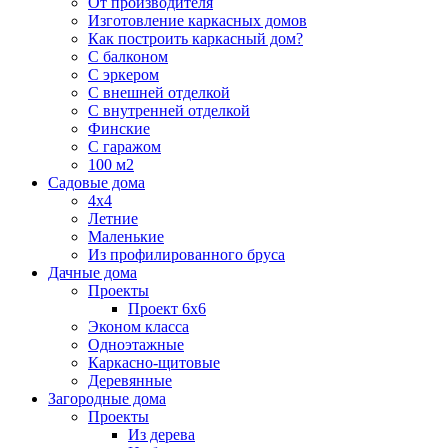
От производителя
Изготовление каркасных домов
Как построить каркасный дом?
С балконом
С эркером
С внешней отделкой
С внутренней отделкой
Финские
С гаражом
100 м2
Садовые дома
4х4
Летние
Маленькие
Из профилированного бруса
Дачные дома
Проекты
Проект 6х6
Эконом класса
Одноэтажные
Каркасно-щитовые
Деревянные
Загородные дома
Проекты
Из дерева