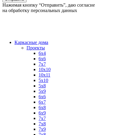
Нажимая кнопку “Отправить”, даю согласие
на обработку персональных данных
Каркасные дома
Проекты
6х4
6х6
7х7
10х10
10х11
5х10
5х8
5х9
6x6
6x7
6x8
6x9
7x7
7x8
7x9
7х8