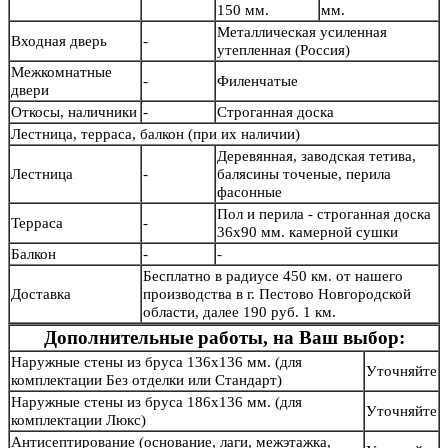
150 мм.
мм.
Металлическая усиленная
Входная дверь
-
утепленная (Россия)
Межкомнатные
-
Филенчатые
двери
Откосы, наличники
-
Строганная доска
Лестница, терраса, балкон (при их наличии)
Деревянная, заводская тетива,
Лестница
-
балясины точеные, перила
фасонные
Пол и перила - строганная доска
Терраса
-
36х90 мм. камерной сушки
Балкон
-
-
Бесплатно в радиусе 450 км. от нашего
Доставка
производства в г. Пестово Новгородской
области, далее 190 руб. 1 км.
Дополнительные работы, на Ваш выбор:
Наружные стены из бруса 136х136 мм. (для
Уточняйте
комплектации Без отделки или Стандарт)
Наружные стены из бруса 186х136 мм. (для
Уточняйте
комплектации Люкс)
Антисептирование (основание, лаги, межэтажка,