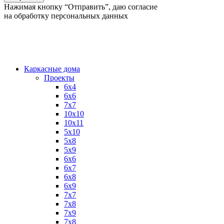
Нажимая кнопку “Отправить”, даю согласие
на обработку персональных данных
Каркасные дома
Проекты
6х4
6х6
7х7
10х10
10х11
5х10
5х8
5х9
6x6
6x7
6x8
6x9
7x7
7x8
7x9
7х8