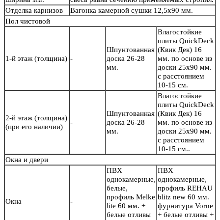
Отделка карнизов
Вагонка камерной сушки 12,5х90 мм.
Пол чистовой
Влагостойкие
плиты QuickDeck
Шпунтованная
(Квик Дек) 16
1-й этаж (толщина)
-
доска 26-28
мм. по основе из
мм.
доски 25х90 мм.
с расстоянием
10-15 см.
Влагостойкие
плиты QuickDeck
Шпунтованная
(Квик Дек) 16
2-й этаж (толщина)
-
доска 26-28
мм. по основе из
(при его наличии)
мм.
доски 25х90 мм.
с расстоянием
10-15 см..
Окна и двери
ПВХ
ПВХ
однокамерные,
однокамерные,
белые,
профиль REHAU
профиль Melke
blitz new 60 мм.
Окна
-
lite 60 мм. +
фурнитура Vorne
белые отливы
+ белые отливы +