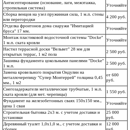
Антисептирование (основание, лаги, межэтажка,
Уточняйте
стропильная система)
Сборка венцов на узел пружинная сила, 1 м.п. стены
4 200 руб.
или перегородки
Отделка фронтонов дома снаружи "Имитацией
Уточняйте
бруса" 17 мм.
Монтаж пластиковой водосточной системы "Docke"
Уточняйте
1 м.п. ската кровли
Настил террасной доски "Вельвет" 28 мм для
2 500 руб.
открытых террас, 1 м2 пола
Зашивка фундамента цокольными панелями "Docke"
2 500 руб.
1 м.п.
Замена кровельного покрытия Ондулин на
от 600
металлочерепицу "Супер Монтеррей" толщина 0,45
руб.
мм., 1 м2
Снегозадержатели металлические трубчатые, 1 м.п.
1 550 руб.
ската кровли (для мет. черепицы)
Фундамент на железобетонных сваях 150х150 мм.,
Уточняйте
цена 1 сваи
Строительная бытовка 2х3 м. с учетом доставки и
25 000
установки
руб.
Деревянный туалет 1,0х1,0 м., с учетом доставки и
12 000
сборки
руб.