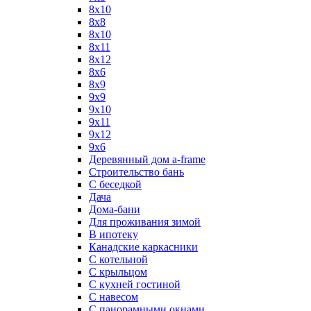
8x10
8x8
8х10
8х11
8х12
8х6
8х9
9x9
9х10
9х11
9х12
9х6
Деревянный дом a-frame
Строительство бань
С беседкой
Дача
Дома-бани
Для проживания зимой
В ипотеку
Канадские каркасники
С котельной
С крыльцом
С кухней гостиной
С навесом
С панорамными окнами