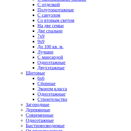
С отделкой
Полутораэтажные
С санузлом
Со вторым светом
На две семьи
Две спальни
7х9
9х9
До 100 кв. м.
Лучшие
С мансардой
Одноэтажные
Двухэтажные
Щитовые
6х6
Сборные
Эконом класса
Одноэтажные
Строительство
Загородные
Деревянные
Современные
Одноэтажные
Быстровозводимые
От производителя