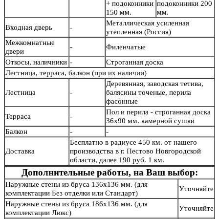
+ подоконники
подоконники 200
150 мм.
мм.
Металлическая усиленная
Входная дверь
-
утепленная (Россия)
Межкомнатные
-
Филенчатые
двери
Откосы, наличники
-
Строганная доска
Лестница, терраса, балкон (при их наличии)
Деревянная, заводская тетива,
Лестница
-
балясины точеные, перила
фасонные
Пол и перила - строганная доска
Терраса
-
36х90 мм. камерной сушки
Балкон
-
-
Бесплатно в радиусе 450 км. от нашего
Доставка
производства в г. Пестово Новгородской
области, далее 190 руб. 1 км.
Дополнительные работы, на Ваш выбор:
Наружные стены из бруса 136х136 мм. (для
Уточняйте
комплектации Без отделки или Стандарт)
Наружные стены из бруса 186х136 мм. (для
Уточняйте
комплектации Люкс)