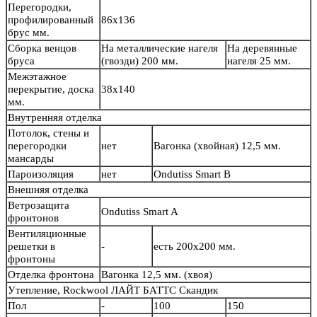
Перегородки,
профилированный
86х136
брус мм.
Сборка венцов
На металлические нагеля
На деревянные
бруса
(гвозди) 200 мм.
нагеля 25 мм.
Межэтажное
перекрытие, доска
38х140
мм.
Внутренняя отделка
Потолок, стены и
перегородки
нет
Вагонка (хвойная) 12,5 мм.
мансарды
Пароизоляция
нет
Ondutiss Smart B
Внешняя отделка
Ветрозащита
Ondutiss Smart A
фронтонов
Вентиляционные
решетки в
-
есть 200х200 мм.
фронтоны
Отделка фронтона
Вагонка 12,5 мм. (хвоя)
Утепление, Rockwool ЛАЙТ БАТТС Скандик
Пол
-
100
150