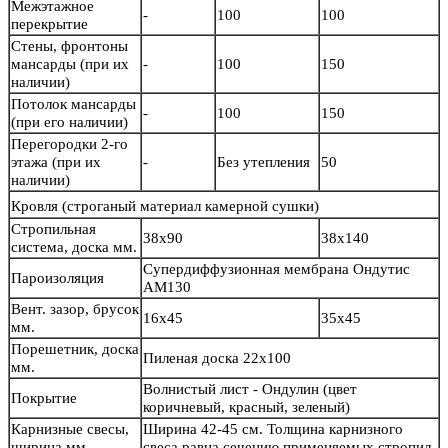
Межэтажное
-
100
100
перекрытие
Стены, фронтоны
мансарды (при их
-
100
150
наличии)
Потолок мансарды
-
100
150
(при его наличии)
Перегородки 2-го
этажа (при их
-
Без утепления
50
наличии)
Кровля
(строганый материал камерной сушки)
Стропильная
38х90
38х140
система, доска мм.
Супердиффузионная мембрана Ондутис
Пароизоляция
АМ130
Вент. зазор, брусок
16х45
35х45
мм.
Порешетник, доска
Пиленая доска 22х100
мм.
Волнистый лист - Ондулин (цвет
Покрытие
коричневый, красный, зеленый)
Карнизные свесы,
Ширина 42-45 см. Толщина карнизного
ширина мм.
свеса равна сечению применяемых стропил.