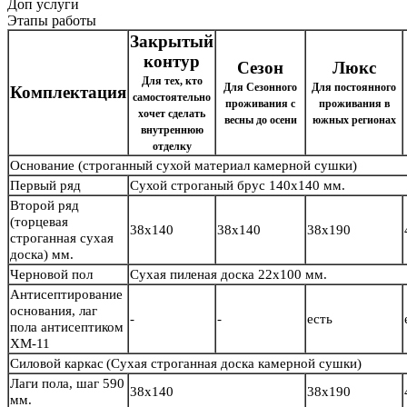
Доп услуги
Этапы работы
Закрытый
контур
Сезон
Люкс
Для тех, кто
Для Сезонного
Для постоянного
Комплектация
самостоятельно
проживания с
проживания в
хочет сделать
весны до осени
южных регионах
внутреннюю
отделку
Основание
(строганный сухой материал камерной сушки)
Первый ряд
Сухой строганый брус
140х140 мм.
Второй ряд
(торцевая
38х140
38х140
38х190
строганная сухая
доска) мм.
Черновой пол
Сухая пиленая доска 22х100 мм.
Антисептирование
основания, лаг
-
-
есть
пола антисептиком
ХМ-11
Силовой каркас
(Сухая строганная доска камерной сушки)
Лаги пола, шаг 590
38х140
38х190
мм.