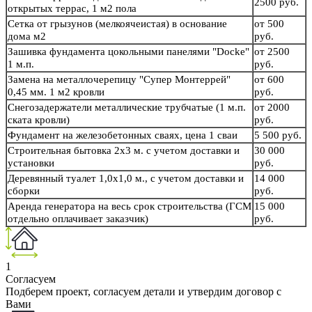
2500 руб.
открытых террас, 1 м2 пола
Сетка от грызунов (мелкоячеистая) в основание
от 500
дома м2
руб.
Зашивка фундамента цокольными панелями "Docke"
от 2500
1 м.п.
руб.
Замена на металлочерепицу "Супер Монтеррей"
от 600
0,45 мм. 1 м2 кровли
руб.
Снегозадержатели металлические трубчатые (1 м.п.
от 2000
ската кровли)
руб.
Фундамент на железобетонных сваях, цена 1 сваи
5 500 руб.
Строительная бытовка 2х3 м. с учетом доставки и
30 000
установки
руб.
Деревянный туалет 1,0х1,0 м., с учетом доставки и
14 000
сборки
руб.
Аренда генератора на весь срок строительства (ГСМ
15 000
отдельно оплачивает заказчик)
руб.
1
Согласуем
Подберем проект, согласуем детали и утвердим договор с
Вами