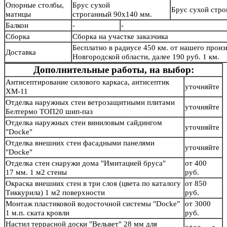
Опорные столбы,
Брус сухой
Брус сухой стр
матицы
строганный 90х140 мм.
Балкон
-
-
Сборка
Сборка на участке заказчика
Бесплатно в радиусе 450 км. от нашего произв
Доставка
Новгородской области, далее 190 руб. 1 км.
Дополнительные работы, на выбор:
Антисептирование силового каркаса, антисептик
уточняйте
ХМ-11
Отделка наружных стен ветрозащитными плитами
уточняйте
Белтермо ТОП20 шип-паз
Отделка наружных стен виниловым сайдингом
уточняйте
"Docke"
Отделка внешних стен фасадными панелями
уточняйте
"Docke"
Отделка стен снаружи дома "Имитацией бруса"
от 400
17 мм. 1 м2 стены
руб.
Окраска внешних стен в три слоя (цвета по каталогу
от 850
Тиккурила) 1 м2 поверхности
руб.
Монтаж пластиковой водосточной системы "Docke"
от 3000
1 м.п. ската кровли
руб.
Настил террасной доски "Вельвет" 28 мм для