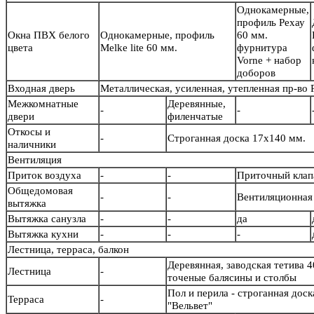
Однокамерные,
профиль Рехау
Окна ПВХ белого
Однокамерные, профиль
60 мм.
цвета
Melke lite 60 мм.
фурнитура
Vorne + набор
доборов
Входная дверь
Металлическая, усиленная, утепленная пр-во
Межкомнатные
Деревянные,
-
-
двери
филенчатые
Откосы и
-
Строганная доска 17х140 мм.
наличники
Вентиляция
Приток воздуха
-
-
Приточный кла
Общедомовая
-
-
Вентиляционная 
вытяжка
Вытяжка санузла
-
-
да
Вытяжка кухни
-
-
-
Лестница, терраса, балкон
Деревянная, заводская тетива 4
Лестница
-
точеные балясины и столб
Пол и перила - строганная дос
Терраса
-
"Вельвет"