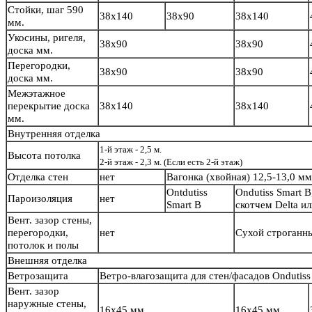
Стойки, шаг 590
38х140
38х90
38х140
мм.
Укосины, ригеля,
38х90
38х90
доска мм.
Перегородки,
38х90
38х90
доска мм.
Межэтажное
перекрытие доска
38х140
38х140
мм.
Внутренняя отделка
1-й этаж - 2,5 м.
Высота потолка
2-й этаж - 2,3 м. (Если есть 2-й этаж)
Отделка стен
нет
Вагонка (хвойная) 12,5-13,0 м
Ontdutiss
Ondutiss Smart B
Пароизоляция
нет
Smart B
скотчем Delta и
Вент. зазор стены,
перегородки,
нет
Сухой строганн
потолок и полы
Внешняя отделка
Ветрозащита
Ветро-влагозащита для стен/фасадов Ondutiss
Вент. зазор
наружные стены,
16х45 мм.
16х45 мм.