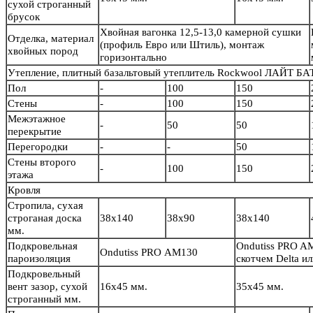
сухой строганный
брусок
Хвойная вагонка 12,5-13,0 камерной сушки
Отделка, материал
(профиль Евро или Штиль), монтаж
хвойных пород
горизонтально
Утепление, плитный базальтовый утеплитель Rockwool ЛАЙТ БА
Пол
-
100
150
Стены
-
100
150
Межэтажное
-
50
50
перекрытие
Перегородки
-
-
50
Стены второго
-
100
150
этажа
Кровля
Стропила, сухая
строганая доска
38х140
38х90
38х140
мм.
Подкровельная
Ondutiss PRO A
Ondutiss PRO АМ130
пароизоляция
скотчем Delta 
Подкровельный
вент зазор, сухой
16х45 мм.
35х45 мм.
строганный мм.