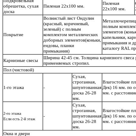
Подкровельная
Пиленая
обрешетка, сухая
Пиленая 22х100 мм.
22х100 мм.
доска
Волнистый лист Ондулин
Металлочерепиц
(красный, коричневый,
полным комплек
зеленый) с полным
элементов (конь
Покрытие
комплектом металлических
капельники, кар
доборных элементов(коньки,
примыкания и др
ендовы, планки
каталогу RAL пр
примыкания)
Ширина 42-45 см. Толщина карнизного свеса
Карнизные свесы
применяемых стропил.
Пол
(чистовой)
Сухая,
строганная,
Влагостойкие п
1-го этажа
-
шпунтованная
Дек) 16 мм. по 
доска 26-28
мм. с расстояни
мм.
Сухая,
строганная,
Влагостойкие п
2-го этажа
-
шпунтованная
Дек) 16 мм. по 
Если есть 2-й этаж
доска 26-28
мм. с расстояни
мм.
Окна и двери