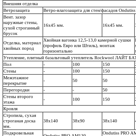
Внешняя отделка
Ветрозащита
Ветро-влагозащита для стен/фасадов Ondutiss
Вент. зазор
наружные стены,
16х45 мм.
16х45 мм.
сухой строганный
брусок
Хвойная вагонка 12,5-13,0 камерной сушки
Отделка, материал
(профиль Евро или Штиль), монтаж
хвойных пород
горизонтально
Утепление, плитный базальтовый утеплитель Rockwool ЛАЙТ БА
Пол
-
100
150
Стены
-
100
150
Межэтажное
-
50
50
перекрытие
Перегородки
-
-
50
Стены второго
-
100
150
этажа
Кровля
Стропила, сухая
строганая доска
38х140
38х90
38х140
мм.
Подкровельная
Ondutiss PRO A
Ondutiss PRO АМ130