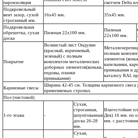
пароизоляция
скотчем Delta 
Подкровельный
вент зазор, сухой
16х45 мм.
35х45 мм.
строганный мм.
Подкровельная
Пиленая
обрешетка, сухая
Пиленая 22х100 мм.
22х100 мм.
доска
Волнистый лист Ондулин
Металлочерепиц
(красный, коричневый,
полным комплек
зеленый) с полным
элементов (конь
Покрытие
комплектом металлических
капельники, кар
доборных элементов(коньки,
примыкания и др
ендовы, планки
каталогу RAL пр
примыкания)
Ширина 42-45 см. Толщина карнизного свеса
Карнизные свесы
применяемых стропил.
Пол
(чистовой)
Сухая,
строганная,
Влагостойкие п
1-го этажа
-
шпунтованная
Дек) 16 мм. по 
доска 26-28
мм. с расстояни
мм.
Сухая,