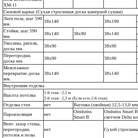
ХМ-11
Силовой каркас
(Сухая строганная доска камерной сушки)
Лаги пола, шаг 590
38х140
38х190
мм.
Стойки, шаг 590
38х140
38х90
38х140
мм.
Укосины, ригеля,
38х90
38х90
доска мм.
Перегородки,
38х90
38х90
доска мм.
Межэтажное
перекрытие доска
38х140
38х140
мм.
Внутренняя отделка
1-й этаж - 2,5 м.
Высота потолка
2-й этаж - 2,3 м. (Если есть 2-й этаж)
Отделка стен
нет
Вагонка (хвойная) 12,5-13,0 м
Ontdutiss
Ondutiss Smart B
Пароизоляция
нет
Smart B
скотчем Delta и
Вент. зазор стены,
перегородки,
нет
Сухой строганн
потолок и полы