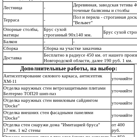
Деревянная, заводская тетива 4
Лестница
-
точеные балясины и столб
Пол и перила - строганная дос
Терраса
-
"Вельвет"
Опорные столбы,
Брус сухой
Брус сухой стр
матицы
строганный 90х140 мм.
Балкон
-
-
Сборка
Сборка на участке заказчика
Бесплатно в радиусе 450 км. от нашего произв
Доставка
Новгородской области, далее 190 руб. 1 км.
Дополнительные работы, на выбор:
Антисептирование силового каркаса, антисептик
уточняйте
ХМ-11
Отделка наружных стен ветрозащитными плитами
уточняйте
Белтермо ТОП20 шип-паз
Отделка наружных стен виниловым сайдингом
уточняйте
"Docke"
Отделка внешних стен фасадными панелями
уточняйте
"Docke"
Отделка стен снаружи дома "Имитацией бруса"
от 400
17 мм. 1 м2 стены
руб.