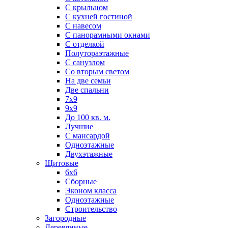
С крыльцом
С кухней гостиной
С навесом
С панорамными окнами
С отделкой
Полутораэтажные
С санузлом
Со вторым светом
На две семьи
Две спальни
7х9
9х9
До 100 кв. м.
Лучшие
С мансардой
Одноэтажные
Двухэтажные
Щитовые
6х6
Сборные
Эконом класса
Одноэтажные
Строительство
Загородные
Деревянные