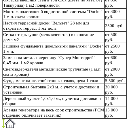
Окраска внешних стен в три слоя (цвета по каталогу
от 850
Тиккурила) 1 м2 поверхности
руб.
Монтаж пластиковой водосточной системы "Docke"
от 3000
1 м.п. ската кровли
руб.
Настил террасной доски "Вельвет" 28 мм для
2500 руб.
открытых террас, 1 м2 пола
Сетка от грызунов (мелкоячеистая) в основание
от 500
дома м2
руб.
Зашивка фундамента цокольными панелями "Docke"
от 2500
1 м.п.
руб.
Замена на металлочерепицу "Супер Монтеррей"
от 600
0,45 мм. 1 м2 кровли
руб.
Снегозадержатели металлические трубчатые (1 м.п.
от 2000
ската кровли)
руб.
Фундамент на железобетонных сваях, цена 1 сваи
5 500 руб.
Строительная бытовка 2х3 м. с учетом доставки и
30 000
установки
руб.
Деревянный туалет 1,0х1,0 м., с учетом доставки и
14 000
сборки
руб.
Аренда генератора на весь срок строительства (ГСМ
15 000
отдельно оплачивает заказчик)
руб.