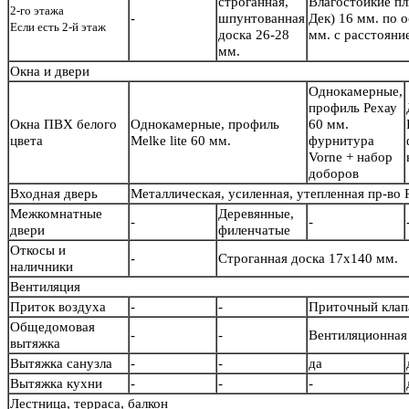
строганная,
Влагостойкие п
2-го этажа
-
шпунтованная
Дек) 16 мм. по 
Если есть 2-й этаж
доска 26-28
мм. с расстояни
мм.
Окна и двери
Однокамерные,
профиль Рехау
Окна ПВХ белого
Однокамерные, профиль
60 мм.
цвета
Melke lite 60 мм.
фурнитура
Vorne + набор
доборов
Входная дверь
Металлическая, усиленная, утепленная пр-во
Межкомнатные
Деревянные,
-
-
двери
филенчатые
Откосы и
-
Строганная доска 17х140 мм.
наличники
Вентиляция
Приток воздуха
-
-
Приточный кла
Общедомовая
-
-
Вентиляционная 
вытяжка
Вытяжка санузла
-
-
да
Вытяжка кухни
-
-
-
Лестница, терраса, балкон