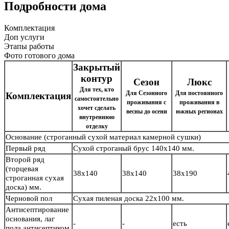
Подробности дома
Комплектация
Доп услуги
Этапы работы
Фото готового дома
Закрытый
контур
Сезон
Люкс
Для тех, кто
Для Сезонного
Для постоянного
Комплектация
самостоятельно
проживания с
проживания в
хочет сделать
весны до осени
южных регионах
внутреннюю
отделку
Основание
(строганный сухой материал камерной сушки)
Первый ряд
Сухой строганый брус
140х140 мм.
Второй ряд
(торцевая
38х140
38х140
38х190
строганная сухая
доска) мм.
Черновой пол
Сухая пиленая доска 22х100 мм.
Антисептирование
основания, лаг
-
-
есть
пола антисептиком