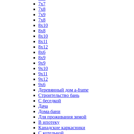
7x7
7x8
7x9
7х8
8x10
8x8
8х10
8х11
8х12
8х6
8х9
9x9
9х10
9х11
9х12
9х6
Деревянный дом a-frame
Строительство бань
С беседкой
Дача
Дома-бани
Для проживания зимой
В ипотеку
Канадские каркасники
С котельной