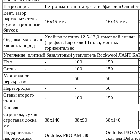
Ветрозащита
Ветро-влагозащита для стен/фасадов Ondutiss
Вент. зазор
наружные стены,
16х45 мм.
16х45 мм.
сухой строганный
брусок
Хвойная вагонка 12,5-13,0 камерной сушки
Отделка, материал
(профиль Евро или Штиль), монтаж
хвойных пород
горизонтально
Утепление, плитный базальтовый утеплитель Rockwool ЛАЙТ БА
Пол
-
100
150
Стены
-
100
150
Межэтажное
-
50
50
перекрытие
Перегородки
-
-
50
Стены второго
-
100
150
этажа
Кровля
Стропила, сухая
строганая доска
38х140
38х90
38х140
мм.
Подкровельная
Ondutiss PRO A
Ondutiss PRO АМ130
пароизоляция
скотчем Delta 