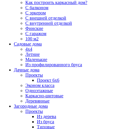
Как построить каркасный дом?
С балконом
С эркером
С внешней отделкой
С внутренней отделкой
Финские
С гаражом
100 м2
Садовые дома
4х4
Летние
Маленькие
Из профилированного бруса
Дачные дома
Проекты
Проект 6х6
Эконом класса
Одноэтажные
Каркасно-щитовые
Деревянные
Загородные дома
Проекты
Из дерева
Из бруса
Типовые