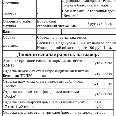
Деревянная, заводская тетива 4
Лестница
-
точеные балясины и столб
Пол и перила - строганная дос
Терраса
-
"Вельвет"
Опорные столбы,
Брус сухой
Брус сухой стр
матицы
строганный 90х140 мм.
Балкон
-
-
Сборка
Сборка на участке заказчика
Бесплатно в радиусе 450 км. от нашего произв
Доставка
Новгородской области, далее 190 руб. 1 км.
Дополнительные работы, на выбор:
Антисептирование силового каркаса, антисептик
уточняйте
ХМ-11
Отделка наружных стен ветрозащитными плитами
уточняйте
Белтермо ТОП20 шип-паз
Отделка наружных стен виниловым сайдингом
уточняйте
"Docke"
Отделка внешних стен фасадными панелями
уточняйте
"Docke"
Отделка стен снаружи дома "Имитацией бруса"
от 400
17 мм. 1 м2 стены
руб.
Окраска внешних стен в три слоя (цвета по каталогу
от 850