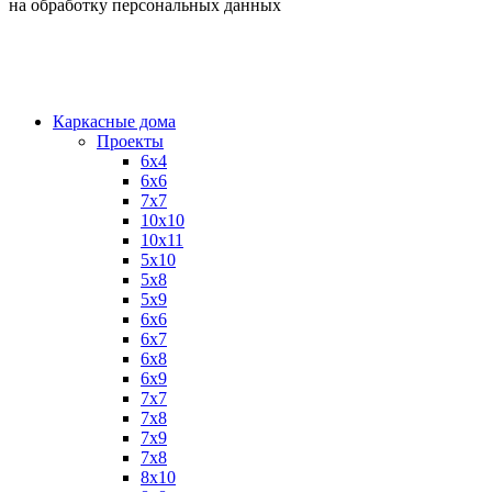
на обработку персональных данных
Каркасные дома
Проекты
6х4
6х6
7х7
10х10
10х11
5х10
5х8
5х9
6x6
6x7
6x8
6x9
7x7
7x8
7x9
7х8
8x10