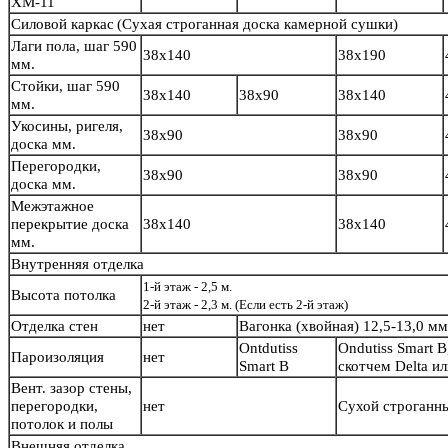
ХМ-11
Силовой каркас
(Сухая строганная доска камерной сушки)
Лаги пола, шаг 590
38х140
38х190
мм.
Стойки, шаг 590
38х140
38х90
38х140
мм.
Укосины, ригеля,
38х90
38х90
доска мм.
Перегородки,
38х90
38х90
доска мм.
Межэтажное
перекрытие доска
38х140
38х140
мм.
Внутренняя отделка
1-й этаж - 2,5 м.
Высота потолка
2-й этаж - 2,3 м. (Если есть 2-й этаж)
Отделка стен
нет
Вагонка (хвойная) 12,5-13,0 м
Ontdutiss
Ondutiss Smart B
Пароизоляция
нет
Smart B
скотчем Delta и
Вент. зазор стены,
перегородки,
нет
Сухой строганн
потолок и полы
Внешняя отделка