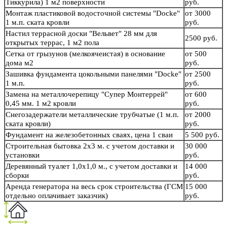
Тиккурила) 1 м2 поверхности
руб.
Монтаж пластиковой водосточной системы "Docke"
от 3000
1 м.п. ската кровли
руб.
Настил террасной доски "Вельвет" 28 мм для
2500 руб.
открытых террас, 1 м2 пола
Сетка от грызунов (мелкоячеистая) в основание
от 500
дома м2
руб.
Зашивка фундамента цокольными панелями "Docke"
от 2500
1 м.п.
руб.
Замена на металлочерепицу "Супер Монтеррей"
от 600
0,45 мм. 1 м2 кровли
руб.
Снегозадержатели металлические трубчатые (1 м.п.
от 2000
ската кровли)
руб.
Фундамент на железобетонных сваях, цена 1 сваи
5 500 руб.
Строительная бытовка 2х3 м. с учетом доставки и
30 000
установки
руб.
Деревянный туалет 1,0х1,0 м., с учетом доставки и
14 000
сборки
руб.
Аренда генератора на весь срок строительства (ГСМ
15 000
отдельно оплачивает заказчик)
руб.