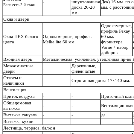
-
шпунтованная
Дек) 16 мм. по 
Если есть 2-й этаж
доска 26-28
мм. с расстояни
мм.
Окна и двери
Однокамерные,
профиль Рехау
Окна ПВХ белого
Однокамерные, профиль
60 мм.
цвета
Melke lite 60 мм.
фурнитура
Vorne + набор
доборов
Входная дверь
Металлическая, усиленная, утепленная пр-во
Межкомнатные
Деревянные,
-
-
двери
филенчатые
Откосы и
-
Строганная доска 17х140 мм.
наличники
Вентиляция
Приток воздуха
-
-
Приточный кла
Общедомовая
-
-
Вентиляционная 
вытяжка
Вытяжка санузла
-
-
да
Вытяжка кухни
-
-
-
Лестница, терраса, балкон