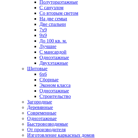
Полутораэтажные
С санузлом
Со вторым светом
На две семьи
Две спальни
7х9
9х9
До 100 кв. м.
Лучшие
С мансардой
Одноэтажные
Двухэтажные
Щитовые
6х6
Сборные
Эконом класса
Одноэтажные
Строительство
Загородные
Деревянные
Современные
Одноэтажные
Быстровозводимые
От производителя
Изготовление каркасных домов