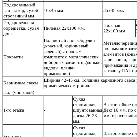
Подкровельный
вент зазор, сухой
16х45 мм.
35х45 мм.
строганный мм.
Подкровельная
Пиленая
обрешетка, сухая
Пиленая 22х100 мм.
22х100 мм.
доска
Волнистый лист Ондулин
Металлочерепиц
(красный, коричневый,
полным комплек
зеленый) с полным
элементов (конь
Покрытие
комплектом металлических
капельники, кар
доборных элементов(коньки,
примыкания и др
ендовы, планки
каталогу RAL пр
примыкания)
Ширина 42-45 см. Толщина карнизного свеса
Карнизные свесы
применяемых стропил.
Пол
(чистовой)
Сухая,
строганная,
Влагостойкие п
1-го этажа
-
шпунтованная
Дек) 16 мм. по 
доска 26-28
мм. с расстояни
мм.
Сухая,
строганная,
Влагостойкие п
2-го этажа