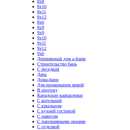
8x8
8х10
8х11
8х12
8х6
8х9
9x9
9х10
9х11
9х12
9х6
Деревянный дом a-frame
Строительство бань
С беседкой
Дача
Дома-бани
Для проживания зимой
В ипотеку
Канадские каркасники
С котельной
С крыльцом
С кухней гостиной
С навесом
С панорамными окнами
С отделкой