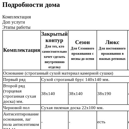
Подробности дома
Комплектация
Доп услуги
Этапы работы
Закрытый
контур
Сезон
Люкс
Для тех, кто
Для Сезонного
Для постоянного
Комплектация
самостоятельно
проживания с
проживания в
хочет сделать
весны до осени
южных регионах
внутреннюю
отделку
Основание
(строганный сухой материал камерной сушки)
Первый ряд
Сухой строганый брус
140х140 мм.
Второй ряд
(торцевая
38х140
38х140
38х190
строганная сухая
доска) мм.
Черновой пол
Сухая пиленая доска 22х100 мм.
Антисептирование
основания, лаг
-
-
есть
пола антисептиком